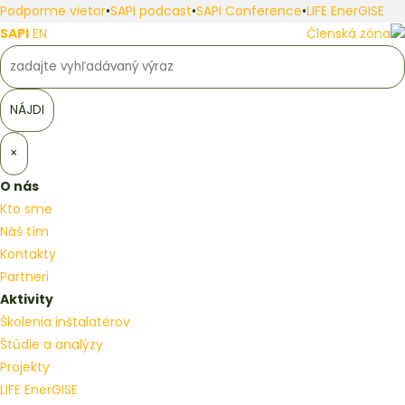
Podporme vietor
•
SAPI podcast
•
SAPI Conference
•
LIFE EnerGISE
SAPI
EN
Členská zóna
×
O nás
Kto sme
Náš tím
Kontakty
Partneri
Aktivity
Školenia inštalatérov
Štúdie a analýzy
Projekty
LIFE EnerGISE