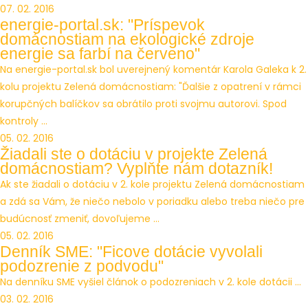
07. 02. 2016
energie-portal.sk: "Príspevok
domácnostiam na ekologické zdroje
energie sa farbí na červeno"
Na energie-portal.sk bol uverejnený komentár Karola Galeka k 2.
kolu projektu Zelená domácnostiam: "Ďalšie z opatrení v rámci
korupčných balíčkov sa obrátilo proti svojmu autorovi. Spod
kontroly ...
05. 02. 2016
Žiadali ste o dotáciu v projekte Zelená
domácnostiam? Vyplňte nám dotazník!
Ak ste žiadali o dotáciu v 2. kole projektu Zelená domácnostiam
a zdá sa Vám, že niečo nebolo v poriadku alebo treba niečo pre
budúcnosť zmeniť, dovoľujeme ...
05. 02. 2016
Denník SME: "Ficove dotácie vyvolali
podozrenie z podvodu"
Na denníku SME vyšiel článok o podozreniach v 2. kole dotácii ...
03. 02. 2016