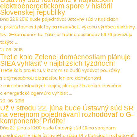
elektroenergetickom spore v histórii
Slovenskej republiky
Dňa 22.6.2016 bude pojednávať Ústavný súd v Košiciach
o protiústavnosti platby za rezerváciu výkonu výrobcu elektriny,
tzv. G-komponentu. Takmer tretina poslancov NR SR považuje
takýto ...
21. 06. 2016
Tretie kolo Zelenej domácnostiam plánuje
SIEA vyhlásiť v najbližších týždňoch!
Tretie kolo projektu, v ktorom sa budú vydávať poukážky
s trojmesačnou platnosťou len pre domácnosti
z mimobratislavských krajov, plánuje Slovenská inovačná
a energetická agentúra vyhlásiť ...
20. 06. 2016
Už v stredu 22. júna bude Ústavný súd SR
na verejnom pojednávaní rozhodovať o G-
komponente! Prídite!
Dňa 22. júna o 10:00 bude Ústavný súd SR na verejnom
pojednávaní v sídle Ústavného súdu SR v Košiciach rozhodovať