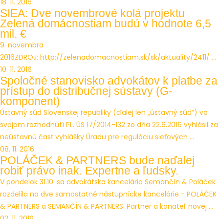
18. 11. 2016
SIEA: Dve novembrové kolá projektu
Zelená domácnostiam budú v hodnote 6,5
mil. €
9. novembra
2016ZDROJ: http://zelenadomacnostiam.sk/sk/aktuality/2411/ ...
10. 11. 2016
Spoločné stanovisko advokátov k platbe za
prístup do distribučnej sústavy (G-
komponent)
Ústavný súd Slovenskej republiky (ďalej len „ústavný súd“) vo
svojom rozhodnutí PL. ÚS 17/2014-132 zo dňa 22.6.2016 vyhlásil za
neústavnú časť vyhlášky Úradu pre reguláciu sieťových ...
08. 11. 2016
POLÁČEK & PARTNERS bude naďalej
robiť právo inak. Expertne a ľudsky.
V pondelok 31.10. sa advokátska kancelária Semančín & Poláček
rozdelila na dve samostatné nástupnícke kancelárie - POLÁČEK
& PARTNERS a SEMANČÍN & PARTNERS. Partner a konateľ novej ...
02. 11. 2016