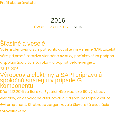
Profil obstarávateľa
2016
ÚVOD
→
AKTUALITY
→
2016
Šťastné a veselé!
Vážení členovia a sympatizanti, dovoľte mi v mene SAPI, zaželať
vám príjemné mrazivé vianočné sviatky, poďakovať za podporu
a spoluprácu v tomto roku - a popriať veľa energie ...
23. 12. 2016
Výrobcovia elektriny a SAPI pripravujú
spoločnú stratégiu v prípade G-
komponentu
Dňa 12.12.2016 sa Banskej Bystrici zišlo viac ako 90 výrobcov
elektriny, aby spoločne diskutovali o ďalšom postupe v kauze
G-komponent. Stretnutie zorganizovala Slovenská asociácia
fotovoltického ...