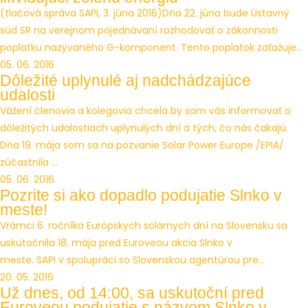
(tlačová správa SAPI, 3. júna 2016)Dňa 22. júna bude Ústavný
súd SR na verejnom pojednávaní rozhodovať o zákonnosti
poplatku nazývaného G-komponent. Tento poplatok zaťažuje...
05. 06. 2016
Dôležité uplynulé aj nadchádzajúce
udalosti
Vážení členovia a kolegovia chcela by som vás informovať o
dôležitých udalostiach uplynulých dní a tých, čo nás čakajú.
Dňa 19. mája som sa na pozvanie Solar Power Europe /EPIA/
zúčastnila ...
05. 06. 2016
Pozrite si ako dopadlo podujatie Slnko v
meste!
Vrámci 6. ročníka Európskych solárnych dní na Slovensku sa
uskutočnila 18. mája pred Euroveou akcia Slnko v
meste. SAPI v spolupráci so Slovenskou agentúrou pre...
20. 05. 2016
Už dnes, od 14:00, sa uskutoční pred
Euroveou podujatie s názvom Slnko v