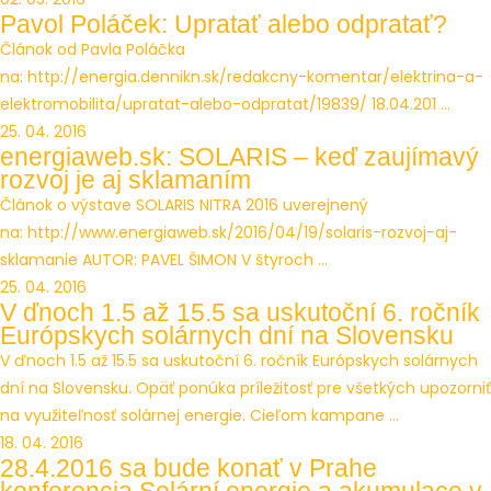
Pavol Poláček: Upratať alebo odpratať?
Článok od Pavla Poláčka
na: http://energia.dennikn.sk/redakcny-komentar/elektrina-a-
elektromobilita/upratat-alebo-odpratat/19839/ 18.04.201 ...
25. 04. 2016
energiaweb.sk: SOLARIS – keď zaujímavý
rozvoj je aj sklamaním
Článok o výstave SOLARIS NITRA 2016 uverejnený
na: http://www.energiaweb.sk/2016/04/19/solaris-rozvoj-aj-
sklamanie AUTOR: PAVEL ŠIMON V štyroch ...
25. 04. 2016
V ďnoch 1.5 až 15.5 sa uskutoční 6. ročník
Európskych solárnych dní na Slovensku
V ďnoch 1.5 až 15.5 sa uskutoční 6. ročník Európskych solárnych
dní na Slovensku. Opäť ponúka príležitosť pre všetkých upozorniť
na využiteľnosť solárnej energie. Cieľom kampane ...
18. 04. 2016
28.4.2016 sa bude konať v Prahe