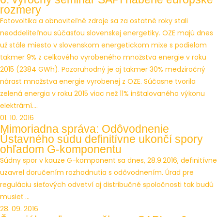
rozmery
Fotovoltika a obnoviteľné zdroje sa za ostatné roky stali
neoddeliteľnou súčasťou slovenskej energetiky. OZE majú dnes
už stále miesto v slovenskom energetickom mixe s podielom
takmer 9% z celkového vyrobeného množstva energie v roku
2015 (2384 GWh). Pozoruhodný je aj takmer 30% medziročný
nárast množstva energie vyrobenej z OZE. Súčasne tvorila
zelená energia v roku 2015 viac než 11% inštalovaného výkonu
elektrární....
01. 10. 2016
Mimoriadna správa: Odôvodnenie
Ústavného súdu definitívne ukončí spory
ohľadom G-komponentu
Súdny spor v kauze G-komponent sa dnes, 28.9.2016, definitívne
uzavrel doručením rozhodnutia s odôvodnením. Úrad pre
reguláciu sieťových odvetví aj distribučné spoločnosti tak budú
musieť ...
28. 09. 2016