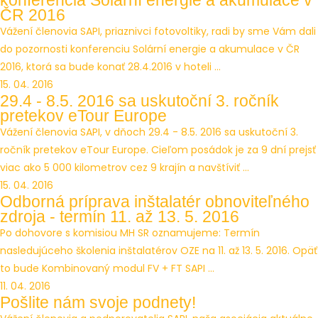
konferencia Solární energie a akumulace v
ČR 2016
Vážení členovia SAPI, priaznivci fotovoltiky, radi by sme Vám dali
do pozornosti konferenciu Solární energie a akumulace v ČR
2016, ktorá sa bude konať 28.4.2016 v hoteli ...
15. 04. 2016
29.4 - 8.5. 2016 sa uskutoční 3. ročník
pretekov eTour Europe
Vážení členovia SAPI, v dňoch 29.4 - 8.5. 2016 sa uskutoční 3.
ročník pretekov eTour Europe. Cieľom posádok je za 9 dní prejsť
viac ako 5 000 kilometrov cez 9 krajín a navštíviť ...
15. 04. 2016
Odborná príprava inštalatér obnoviteľného
zdroja - termín 11. až 13. 5. 2016
Po dohovore s komisiou MH SR oznamujeme: Termín
nasledujúceho školenia inštalatérov OZE na 11. až 13. 5. 2016. Opäť
to bude Kombinovaný modul FV + FT SAPI ...
11. 04. 2016
Pošlite nám svoje podnety!