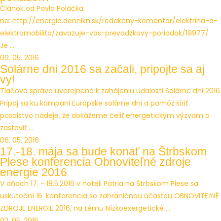
Článok od Pavla Poláčka
na: http://energia.dennikn.sk/redakcny-komentar/elektrina-a-
elektromobilita/zavazuje-vas-prevadzkovy-poriadok/19977/
Je ...
09. 05. 2016
Solárne dni 2016 sa začali, pripojte sa aj
vy!
Tlačová správa uverejnená k zahájeniu udalosti Solárne dni 2016
Pripoj sa ku kampani Európske solárne dni a pomôž šíriť
posolstvo nádeje, že dokážeme čeliť energetickým výzvam a
zastaviť ...
06. 05. 2016
17.-18. mája sa bude konať na Štrbskom
Plese konferencia Obnoviteľné zdroje
energie 2016
V dňoch 17. - 18.5.2016 v hoteli Patria na Štrbskom Plese sa
uskutoční 16. konferencia so zahraničnou účasťou OBNOVITEĽNÉ
ZDROJE ENERGIE 2016, na tému Nízkoexergetické ...
02. 05. 2016