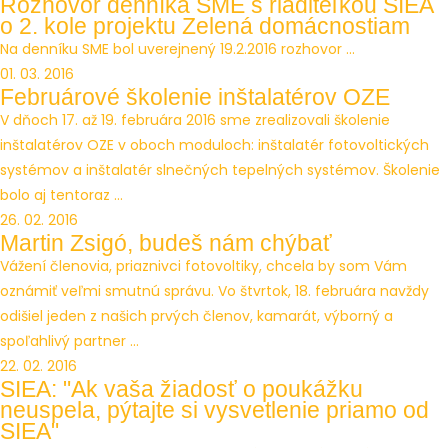
Rozhovor denníka SME s riaditeľkou SIEA
o 2. kole projektu Zelená domácnostiam
Na denníku SME bol uverejnený 19.2.2016 rozhovor ...
01. 03. 2016
Februárové školenie inštalatérov OZE
V dňoch 17. až 19. februára 2016 sme zrealizovali školenie
inštalatérov OZE v oboch moduloch: inštalatér fotovoltických
systémov a inštalatér slnečných tepelných systémov. Školenie
bolo aj tentoraz ...
26. 02. 2016
Martin Zsigó, budeš nám chýbať
Vážení členovia, priaznivci fotovoltiky, chcela by som Vám
oznámiť veľmi smutnú správu. Vo štvrtok, 18. februára navždy
odišiel jeden z našich prvých členov, kamarát, výborný a
spoľahlivý partner ...
22. 02. 2016
SIEA: "Ak vaša žiadosť o poukážku
neuspela, pýtajte si vysvetlenie priamo od
SIEA"