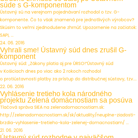
súde s G-komponentom
Ústavný sú na verejnom pojednávaní rozhodol o tzv. G-
komponente. Čo to však znamená pre jednotlivých výrobcov?
Skúsim to veľmi zjednodušene zhrnúť. Upozornenie na začiatok:
SAPI, ...
24. 06. 2016
Vyhrali sme! Ústavný súd dnes zrušil G-
komponent
Ústavný súd: „Zákony platia aj pre ÚRSO!“Ústavný súd
v Košiciach dnes po viac ako 2 rokoch rozhodol
o protiústavnosti platby za prístup do distribučnej sústavy, tzv....
22. 06. 2016
Vyhlásenie tretieho kola národného
projektu Zelená domácnostiam sa posúva
Tlačová správa SIEA na zelenadomacnostiam.sk:
http://zelenadomacnostiam.sk/sk/aktuality/neuplne-ziadosti-
brzdia-vyhlasenie-tretieho-kola-zelenej-domacnostiam/ ...
21. 06. 2016
Ústavný súd rozhodne v najväčšom