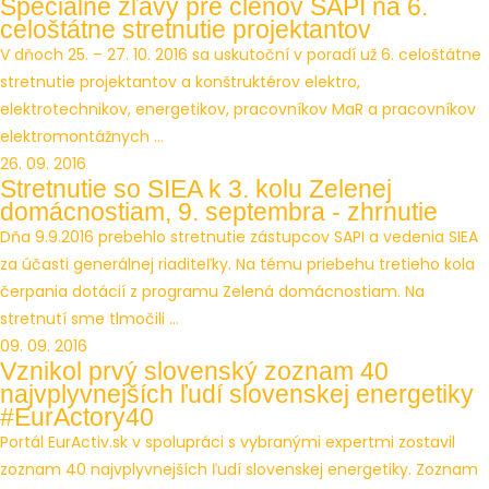
Špeciálne zľavy pre členov SAPI na 6.
celoštátne stretnutie projektantov
V dňoch 25. – 27. 10. 2016 sa uskutoční v poradí už 6. celoštátne
stretnutie projektantov a konštruktérov elektro,
elektrotechnikov, energetikov, pracovníkov MaR a pracovníkov
elektromontážnych ...
26. 09. 2016
Stretnutie so SIEA k 3. kolu Zelenej
domácnostiam, 9. septembra - zhrnutie
Dňa 9.9.2016 prebehlo stretnutie zástupcov SAPI a vedenia SIEA
za účasti generálnej riaditeľky. Na tému priebehu tretieho kola
čerpania dotácií z programu Zelená domácnostiam. Na
stretnutí sme tlmočili ...
09. 09. 2016
Vznikol prvý slovenský zoznam 40
najvplyvnejších ľudí slovenskej energetiky
#EurActory40
Portál EurActiv.sk v spolupráci s vybranými expertmi zostavil
zoznam 40 najvplyvnejších ľudí slovenskej energetiky. Zoznam