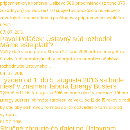
pripomienkové konanie. Celkovo 588 pripomienok (z toho 375
zásadných) od viac než 40 subjektov poukázalo na viacero
závažných nedostatkov a prešľapov v pripravovanej vyhláške
ÚRSO....
07. 07. 2016
Pavol Poláček: Ústavný súd rozhodol.
Máme ešte platiť?
Veľký deň v energetike Streda 22. júna 2016 patrila energetike.
Stovky ľudí podnikajúcich v energetike s napätím očakávali
rozhodnutie ústavného ...
04. 07. 2016
Týždeň od 1. do 5. augusta 2016 sa bude
niesť v znamení tábora Energy Busters
Týždeň od 1. do 5. augusta 2016 sa bude niesť v znamení tábora
Energy Busters. Ak máte ratolesti vo veku od 12 do 15 rokov a radi
by ste, aby sa hravou formou čo-to dozvedeli o tom, ako sa
vyrába ...
01. 07. 2016
Stručné zhrnutie čo ďalej po Ústavnom