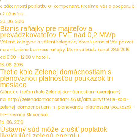
o zákonnosti poplatku G-komponent. Prosíme Vás o podporu či
už účasťou ...
20. 06. 2016
Biznis raňajky pre majiteľov a
prevádzkovateľov FVE nad 0,2 MWp
Vážené kolegyne a vážení kolegovia, dovoľujeme si Vás pozvať
na exkluzívne business raňajky, ktoré sa budú konať 28.6.2016
od 8:00 - 12:00 v hoteli ...
16. 06. 2016
Tretie kolo Zelenej domácnostiam s
plánovanou platnosťou poukážok tri
mesiace
Článok o treťom kole Zelenej domácnostiam uverejnený
na: http://zelenadomacnostiam.sk/sk/aktuality/tretie-kolo-
zelenej-domacnostiam-s-planovanou-platnostou-poukazok-
tri-mesiace Slovenská ...
14. 06. 2016
Ústavný súd môže zrušiť poplatok
likvidujúci zelenú energiu