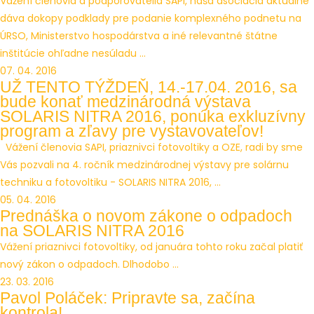
Vážení členovia a podporovatelia SAPI, naša asociácia aktuálne
dáva dokopy podklady pre podanie komplexného podnetu na
ÚRSO, Ministerstvo hospodárstva a iné relevantné štátne
inštitúcie ohľadne nesúladu ...
07. 04. 2016
UŽ TENTO TÝŽDEŇ, 14.-17.04. 2016, sa
bude konať medzinárodná výstava
SOLARIS NITRA 2016, ponúka exkluzívny
program a zľavy pre vystavovateľov!
Vážení členovia SAPI, priaznivci fotovoltiky a OZE, radi by sme
Vás pozvali na 4. ročník medzinárodnej výstavy pre solárnu
techniku a fotovoltiku - SOLARIS NITRA 2016, ...
05. 04. 2016
Prednáška o novom zákone o odpadoch
na SOLARIS NITRA 2016
Vážení priaznivci fotovoltiky, od januára tohto roku začal platiť
nový zákon o odpadoch. Dlhodobo ...
23. 03. 2016
Pavol Poláček: Pripravte sa, začína
kontrola!