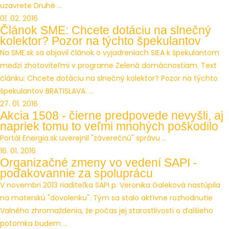
uzavrete Druhé ...
01. 02. 2016
Článok SME: Chcete dotáciu na slnečný
kolektor? Pozor na týchto špekulantov
Na SME.sk sa objavil článok o vyjadreniach SIEA k špekulantom
medzi zhotoviteľmi v programe Zelená domácnostiam. Text
článku: Chcete dotáciu na slnečný kolektor? Pozor na týchto
špekulantov BRATISLAVA. ...
27. 01. 2016
Akcia 1508 - čierne predpovede nevyšli, aj
napriek tomu to veľmi mnohých poškodilo
Portál Energia.sk uverejnil "záverečnú" správu ...
16. 01. 2016
Organizačné zmeny vo vedení SAPI -
poďakovannie za spoluprácu
V novembri 2013 riaditeľka SAPI p. Veronika Galeková nastúpila
na materskú "dovolenku". Tým sa stalo aktívne rozhodnutie
Valného zhromaždenia, že počas jej starostlivosti o ďalšieho
potomka budem ...