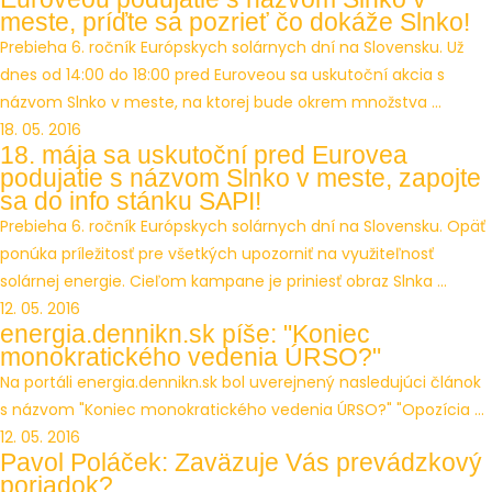
meste, príďte sa pozrieť čo dokáže Slnko!
Prebieha 6. ročník Európskych solárnych dní na Slovensku. Už
dnes od 14:00 do 18:00 pred Euroveou sa uskutoční akcia s
názvom Slnko v meste, na ktorej bude okrem množstva ...
18. 05. 2016
18. mája sa uskutoční pred Eurovea
podujatie s názvom Slnko v meste, zapojte
sa do info stánku SAPI!
Prebieha 6. ročník Európskych solárnych dní na Slovensku. Opäť
ponúka príležitosť pre všetkých upozorniť na využiteľnosť
solárnej energie. Cieľom kampane je priniesť obraz Slnka ...
12. 05. 2016
energia.dennikn.sk píše: "Koniec
monokratického vedenia ÚRSO?"
Na portáli energia.dennikn.sk bol uverejnený nasledujúci článok
s názvom "Koniec monokratického vedenia ÚRSO?" "Opozícia ...
12. 05. 2016
Pavol Poláček: Zaväzuje Vás prevádzkový
poriadok?