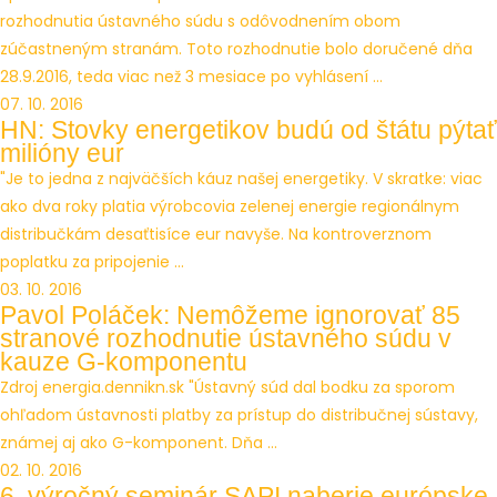
rozhodnutia ústavného súdu s odôvodnením obom
zúčastneným stranám. Toto rozhodnutie bolo doručené dňa
28.9.2016, teda viac než 3 mesiace po vyhlásení ...
07. 10. 2016
HN: Stovky energetikov budú od štátu pýtať
milióny eur
"Je to jedna z najväčších káuz našej energetiky. V skratke: viac
ako dva roky platia výrobcovia zelenej energie regionálnym
distribučkám desaťtisíce eur navyše. Na kontroverznom
poplatku za pripojenie ...
03. 10. 2016
Pavol Poláček: Nemôžeme ignorovať 85
stranové rozhodnutie ústavného súdu v
kauze G-komponentu
Zdroj energia.dennikn.sk "Ústavný súd dal bodku za sporom
ohľadom ústavnosti platby za prístup do distribučnej sústavy,
známej aj ako G-komponent. Dňa ...
02. 10. 2016
6. výročný seminár SAPI naberie európske