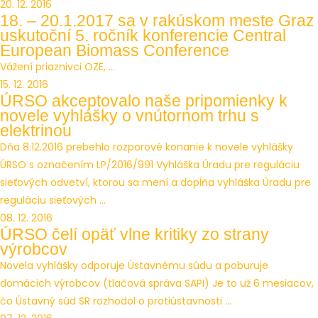
20. 12. 2016
18. – 20.1.2017 sa v rakúskom meste Graz
uskutoční 5. ročník konferencie Central
European Biomass Conference
Vážení priaznivci OZE, ...
15. 12. 2016
ÚRSO akceptovalo naše pripomienky k
novele vyhlášky o vnútornom trhu s
elektrinou
Dňa 8.12.2016 prebehlo rozporové konanie k novele vyhlášky
ÚRSO s označením LP/2016/991 Vyhláška Úradu pre reguláciu
sieťových odvetví, ktorou sa mení a dopĺňa vyhláška Úradu pre
reguláciu sieťových ...
08. 12. 2016
ÚRSO čelí opäť vlne kritiky zo strany
výrobcov
Novela vyhlášky odporuje Ústavnému súdu a poburuje
domácich výrobcov (tlačová správa SAPI) Je to už 6 mesiacov,
čo Ústavný súd SR rozhodol o protiústavnosti ...