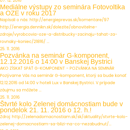
07. 12. 2016
Mediálne výstupy zo seminára Fotovoltika
a OZE v roku 2017
Napísali o nás: http://energieprevas.sk/komentare/97
http://energia.dennikn.sk/dolezite/obnovitelne-
zdroje/vyrobcovia-oze-a-distribucky-zacinaju-tahat-za-
rovnaky-koniec/21816/ ...
25. 11. 2016
Pozvánka na seminár G-komponent,
12.12.2016 o 14:00 v Banskej Bystrici
AKO ZÍSKAŤ SPÄŤ G-KOMPONENT - POZVÁNKA NA SEMINÁR
Pozývame Vás na seminár G-komponent, ktorý sa bude konať
12.12.2016 od 14:00 v hoteli Lux v Banskej Bystrici. V prípade
záujmu sa môžete ...
25. 11. 2016
Štvrté kolo Zelenej domácnostiam bude v
pondelok 21. 11. 2016 o 12. h.!
Zdroj: http://zelenadomacnostiam.sk/sk/aktuality/stvrte-kolo-
zelenej-domacnostiam-sa-blizi-na-co-nezabudnut/...