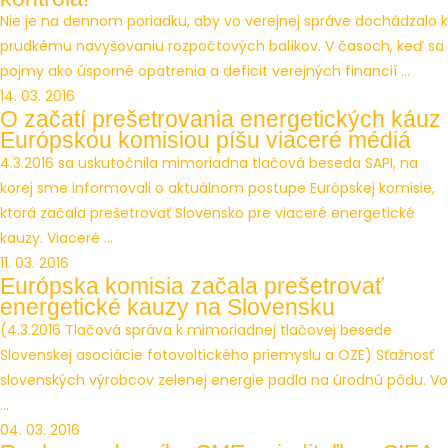
Nie je na dennom poriadku, aby vo verejnej správe dochádzalo k
prudkému navyšovaniu rozpočtových balíkov. V časoch, keď sa
pojmy ako úsporné opatrenia a deficit verejných financií ...
14. 03. 2016
O začatí prešetrovania energetických káuz
Európskou komisiou píšu viaceré médiá
4.3.2016 sa uskutočnila mimoriadna tlačová beseda SAPI, na
korej sme informovali o aktuálnom postupe Európskej komisie,
ktorá začala prešetrovať Slovensko pre viaceré energetické
kauzy. Viaceré ...
11. 03. 2016
Európska komisia začala prešetrovať
energetické kauzy na Slovensku
(4.3.2016 Tlačová správa k mimoriadnej tlačovej besede
Slovenskej asociácie fotovoltického priemyslu a OZE) Sťažnosť
slovenských výrobcov zelenej energie padla na úrodnú pôdu. Vo
...
04. 03. 2016