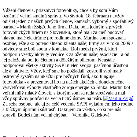
Vážení členovia, priaznivci fotovoltiky, chcela by som Vám
oznámiť veľmi smutnú správu. Vo štvrtok, 18. februára navždy
odišiel jeden z našich prvých členov, kamarát, výborný a spoľahlivý
partner - Martin Zsigó. Jeho firma Daia, bola jedným z prvých
fotovoltických firiem na Slovensku, ktoré mali za cieľ budovať
hlavne malé elektrárne pre rodinné domy. Martina som spoznala
osobne, ešte ako potenciálneho klienta našej firmy asi v roku 2009 a
odvtedy sme boli spolu v kontakte. Bol medzi prvými, ktorí
podporili všetky aktivity vedúce k založeniu našej asociácie - a od
jej založenia bol jej členom a dôležitým pilierom. Neustále
podporoval všetky aktivity SAPI nielen svojou pasívnou účasťou -
ale aj aktívne. Vždy, keď sme ho požiadali, zostrojil svoj malý
ostrovný systém na ukážku pre bežných ľudí, ako funguje
fotovoltika - a prezentoval ho na našich akciách a donekonečne
vysvetľoval výhody vlastného zdroja energie zo Slnka. Martin bol
veľmi milý mladý človek, s ktorým som sa rada stretávala a mal
vždy správny pohľad na vec a tichý úsmev na tvári.
Za seba osobne, ale aj za celé vedenie SAPI vyjadrujem jeho rodine
a blízkym úprimnú sústrasť! Ďakujem za všetko, čo si pre nás
spravil. Budeš nám veľmi chýbať. Veronika Galeková