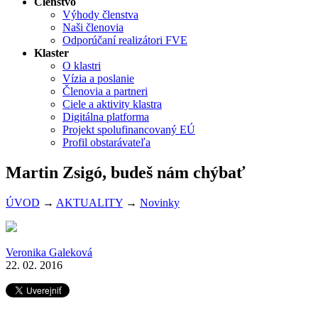
Členstvo
Výhody členstva
Naši členovia
Odporúčaní realizátori FVE
Klaster
O klastri
Vízia a poslanie
Členovia a partneri
Ciele a aktivity klastra
Digitálna platforma
Projekt spolufinancovaný EÚ
Profil obstarávateľa
Martin Zsigó, budeš nám chýbať
ÚVOD
→
AKTUALITY
→
Novinky
Veronika Galeková
22. 02. 2016