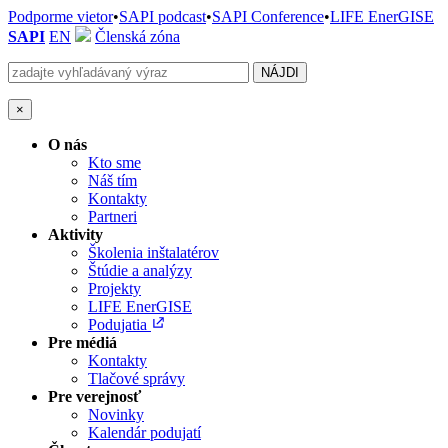
Podporme vietor
•
SAPI podcast
•
SAPI Conference
•
LIFE EnerGISE
SAPI
EN
Členská zóna
×
O nás
Kto sme
Náš tím
Kontakty
Partneri
Aktivity
Školenia inštalatérov
Štúdie a analýzy
Projekty
LIFE EnerGISE
Podujatia
Pre médiá
Kontakty
Tlačové správy
Pre verejnosť
Novinky
Kalendár podujatí