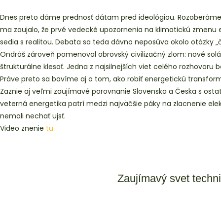
Dnes preto dáme prednosť dátam pred ideológiou. Rozoberáme kl
ma zaujalo, že prvé vedecké upozornenia na klimatickú zmenu exi
sedia s realitou. Debata sa teda dávno neposúva okolo otázky „č
Ondráš zároveň pomenoval obrovský civilizačný zlom: nové solárne
štrukturálne klesať. Jedna z najsilnejších viet celého rozhovoru b
Práve preto sa bavíme aj o tom, ako robiť energetickú transfor
Zaznie aj veľmi zaujímavé porovnanie Slovenska a Česka s ostat
veterná energetika patrí medzi najväčšie páky na zlacnenie elektr
nemali nechať ujsť.
Video znenie
tu
Zaujímavý svet techn