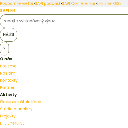
Podporme vietor
•
SAPI podcast
•
SAPI Conference
•
LIFE EnerGISE
SAPI
EN
×
O nás
Kto sme
Náš tím
Kontakty
Partneri
Aktivity
Školenia inštalatérov
Štúdie a analýzy
Projekty
LIFE EnerGISE