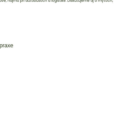
rave, najmä pri autobusoch a logistike. Diskutujeme aj o mýtoch,
 praxe