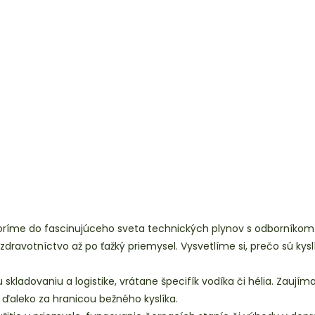
noríme do fascinujúceho sveta technických plynov s odborníkom
avotníctvo až po ťažký priemysel. Vysvetlíme si, prečo sú kyslík, 
kladovaniu a logistike, vrátane špecifík vodíka či hélia. Zaují
 ďaleko za hranicou bežného kyslíka.