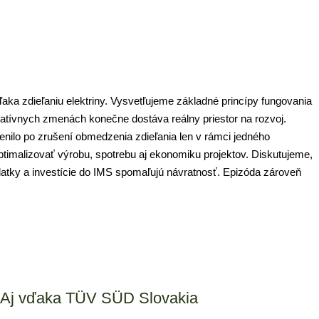
ka zdieľaniu elektriny. Vysvetľujeme základné princípy fungovania 
latívnych zmenách konečne dostáva reálny priestor na rozvoj. 
nilo po zrušení obmedzenia zdieľania len v rámci jedného 
ptimalizovať výrobu, spotrebu aj ekonomiku projektov. Diskutujeme, 
atky a investície do IMS spomaľujú návratnosť. Epizóda zároveň 
. Aj vďaka TÜV SÜD Slovakia