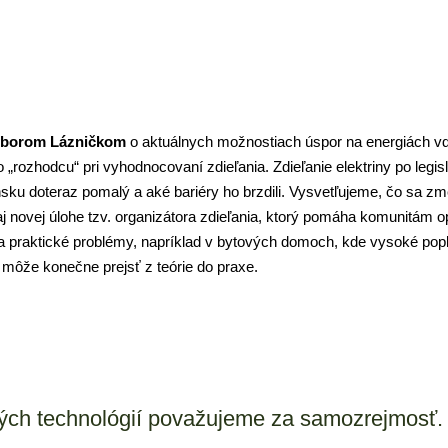
iborom Lázničkom
 o aktuálnych možnostiach úspor na energiách vďa
„rozhodcu“ pri vyhodnocovaní zdieľania. Zdieľanie elektriny po legis
ku doteraz pomalý a aké bariéry ho brzdili. Vysvetľujeme, čo sa zme
j novej úlohe tzv. organizátora zdieľania, ktorý pomáha komunitám o
a praktické problémy, napríklad v bytových domoch, kde vysoké popl
i môže konečne prejsť z teórie do praxe. 
ch technológií považujeme za samozrejmosť