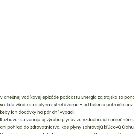
V dnešnej vodíkovej epizóde podcastu Energia zajtrajška sa po
sa, kde všade sa s plynmi stretávame - od balenia potravín cez zdr
keby ich dodávky na pár dní vypadli.
Rozhovor sa venuje aj výrobe plynov zo vzduchu, ich náročnému s
ani pohľad do zdravotníctva, kde plyny zohrávajú kľúčovú úlohu