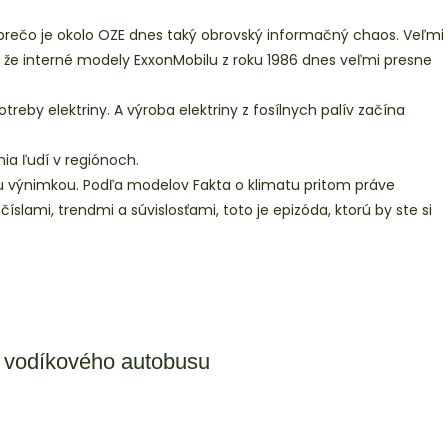
prečo je okolo OZE dnes taký obrovský informačný chaos. Veľmi
e, že interné modely ExxonMobilu z roku 1986 dnes veľmi presne
eby elektriny. A výroba elektriny z fosílnych palív začína
ia ľudí v regiónoch.
nou výnimkou. Podľa modelov Fakta o klimatu pritom práve
slami, trendmi a súvislosťami, toto je epizóda, ktorú by ste si
n vodíkového autobusu