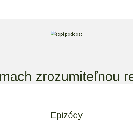
émach zrozumiteľnou r
Epizódy