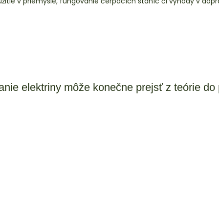
yužitie v priemysle, fungovanie čerpacích staníc či výhody v dop
anie elektriny môže konečne prejsť z teórie do