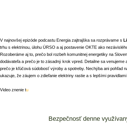
V najnovšej epizóde podcastu Energia zajtrajška sa rozprávame s 
L
trhu s elektrinou, úlohu ÚRSO a aj postavenie OKTE ako nezávislého 
Rozoberáme aj to, prečo bol rozbeh komunitnej energetiky na Slovens
dodávateľa a prečo je to zásadný krok vpred. Detailne sa venujeme a
prečo je kľúčová súdobosť výroby a spotreby. Nechýba ani pohľad n
ukazuje, že záujem o zdieľanie elektriny rastie a s lepšími pravidlam
Video znenie t
u
Bezpečnosť denne využívaný