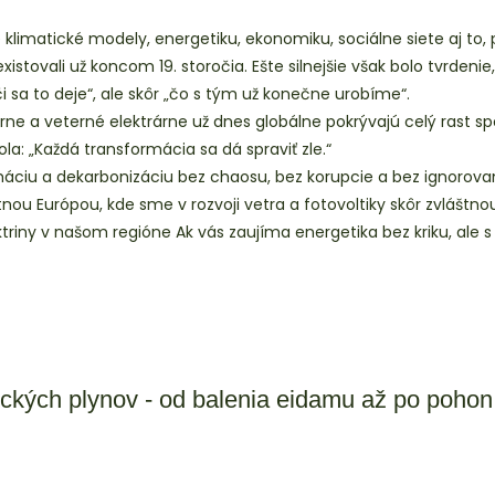
imatické modely, energetiku, ekonomiku, sociálne siete aj to, 
stovali už koncom 19. storočia. Ešte silnejšie však bolo tvrdeni
i sa to deje“, ale skôr „čo s tým už konečne urobíme“.
 a veterné elektrárne už dnes globálne pokrývajú celý rast spotr
ola: „Každá transformácia sa dá spraviť zle.“
máciu a dekarbonizáciu bez chaosu, bez korupcie a bez ignorovan
nou Európou, kde sme v rozvoji vetra a fotovoltiky skôr zvlášt
iny v našom regióne Ak vás zaujíma energetika bez kriku, ale s čí
ických plynov - od balenia eidamu až po poho