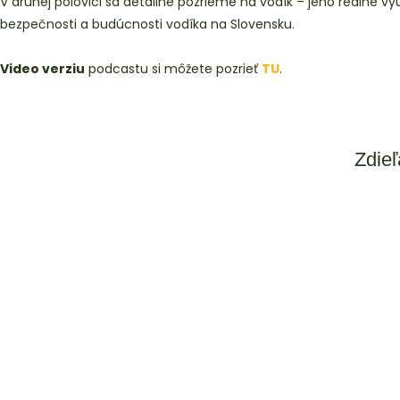
V druhej polovici sa detailne pozrieme na vodík – jeho reálne v
bezpečnosti a budúcnosti vodíka na Slovensku.
Video verziu
podcastu si môžete pozrieť
TU
.
Zdieľ