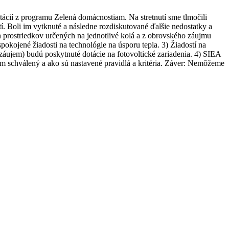
tácií z programu Zelená domácnostiam. Na stretnutí sme tlmočili
í. Boli im vytknuté a následne rozdiskutované ďalšie nedostatky a
 prostriedkov určených na jednotlivé kolá a z obrovského záujmu
okojené žiadosti na technológie na úsporu tepla. 3) Žiadostí na
áujem) budú poskytnuté dotácie na fotovoltické zariadenia. 4) SIEA
m schválený a ako sú nastavené pravidlá a kritéria. Záver: Nemôžeme