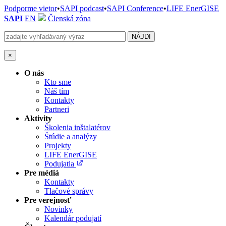
Podporme vietor
•
SAPI podcast
•
SAPI Conference
•
LIFE EnerGISE
SAPI
EN
Členská zóna
×
O nás
Kto sme
Náš tím
Kontakty
Partneri
Aktivity
Školenia inštalatérov
Štúdie a analýzy
Projekty
LIFE EnerGISE
Podujatia
Pre médiá
Kontakty
Tlačové správy
Pre verejnosť
Novinky
Kalendár podujatí