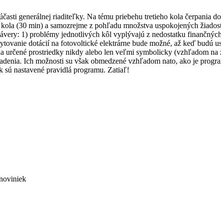
asti generálnej riaditeľky. Na tému priebehu tretieho kola čerpania do
ia kola (30 min) a samozrejme z pohľadu množstva uspokojených žiadost
ávery: 1) problémy jednotlivých kôl vyplývajú z nedostatku finančných
tovanie dotácií na fotovoltické elektrárne bude možné, až keď budú usp
a určené prostriedky nikdy alebo len veľmi symbolicky (vzhľadom na z
riadenia. Ich možnosti su však obmedzené vzhľadom nato, ako je progra
 sú nastavené pravidlá programu. Zatiaľ!
noviniek