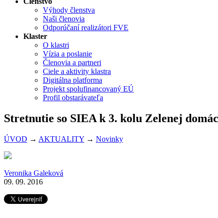
Členstvo
Výhody členstva
Naši členovia
Odporúčaní realizátori FVE
Klaster
O klastri
Vízia a poslanie
Členovia a partneri
Ciele a aktivity klastra
Digitálna platforma
Projekt spolufinancovaný EÚ
Profil obstarávateľa
Stretnutie so SIEA k 3. kolu Zelenej domác
ÚVOD
→
AKTUALITY
→
Novinky
Veronika Galeková
09. 09. 2016