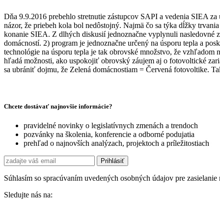
Dňa 9.9.2016 prebehlo stretnutie zástupcov SAPI a vedenia SIEA za úč
názor, že priebeh kola bol nedôstojný. Najmä čo sa týka dĺžky trvan
konanie SIEA. Z dlhých diskusií jednoznačne vyplynuli nasledovné z
domácností. 2) program je jednoznačne určený na úsporu tepla a posky
technológie na úsporu tepla je tak obrovské množstvo, že vzhľadom n
hľadá možnosti, ako uspokojiť obrovský záujem aj o fotovoltické za
sa ubrániť dojmu, že Zelená domácnostiam = Červená fotovoltike. Tak
Chcete dostávať najnovšie informácie?
pravidelné novinky o legislatívnych zmenách a trendoch
pozvánky na školenia, konferencie a odborné podujatia
prehľad o najnovších analýzach, projektoch a príležitostiach
Súhlasím so spracúvaním uvedených osobných údajov pre zasielanie 
Sledujte nás na: