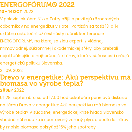
ENERGOFÓRUM® 2022
13 - 14
OCT
2022
V polovici októbra Nízke Tatry ožijú a privítajú rôznorodých
odborníkov na energetiku! V Hoteli Partizán sa totiž 13. a 14.
októbra uskutoční už šestnásty ročník konferencie
ENERGOFÓRUM®, na ktorej sa zídu experti z vládnej,
mimovládnej, súkromnej i akademickej sféry, aby prebrali
najaktuálnejšie a najhorúcejšie témy, ktoré v súčasnosti určujú
energetickú politiku Slovenska....
21. 09. 2022
Drevo v energetike: Akú perspektívu má
biomasa vo výrobe tepla?
28
SEP
2022
Už 28. septembra sa od 17:00 hod uskutoční panelová diskusia
na tému Drevo v energetike: Akú perspektívu má biomasa vo
výrobe tepla? V súčasnej energetickej kríze hľadá Slovensko
vhodnú náhradu za importovaný zemný plyn, a podľa lesníkov
by mohla biomasa pokryť až 16% jeho spotreby....