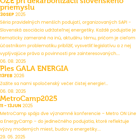
OZE pri dekarbonizácii slovenského
priemyslu
30
SEP
2025
Séria pravidelných menších podujatí, organizovaných SAPI -
Slovenská asociácia udržateľnej energetiky. Každé podujatie je
tematicky zamerané na inú, aktuálnu tému, pričom je cieľom
účastníkom problematiku priblížiť, vysvetliť legislatívu a z nej
vyplývajúce práva a povinnosti pre zainteresovaných....
06. 08. 2025
Ples GALA ENERGIA
13
FEB
2026
Zažite sa nami spoločenský večer čistej energie!...
06. 08. 2025
MetroCamp2025
11 - 13
JUN
2025
MetroCamp spája dve významné konferencie – Metro ON Line
a EnergyCamp – do jedinečného podujatia, ktoré reflektuje
výzvy moderných miest, budov a energetiky....
29. 05. 2025