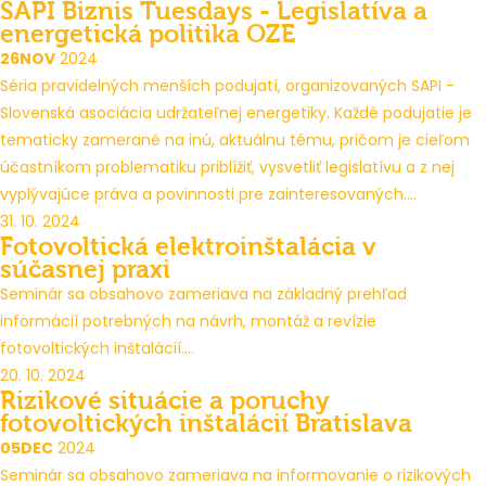
SAPI Biznis Tuesdays - Legislatíva a
energetická politika OZE
26
NOV
2024
Séria pravidelných menších podujatí, organizovaných SAPI -
Slovenská asociácia udržateľnej energetiky. Každé podujatie je
tematicky zamerané na inú, aktuálnu tému, pričom je cieľom
účastníkom problematiku priblížiť, vysvetliť legislatívu a z nej
vyplývajúce práva a povinnosti pre zainteresovaných....
31. 10. 2024
Fotovoltická elektroinštalácia v
súčasnej praxi
Seminár sa obsahovo zameriava na základný prehľad
informácií potrebných na návrh, montáž a revízie
fotovoltických inštalácií....
20. 10. 2024
Rizikové situácie a poruchy
fotovoltických inštalácií Bratislava
05
DEC
2024
Seminár sa obsahovo zameriava na informovanie o rizikových