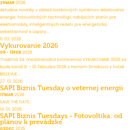
25
MAR
2026
Aktuálne novinky v oblasti batériových systémov skladovania
energie, fotovoltických technológií, nabíjacích staníc pre
elektromobily, inteligentných riešení pre energetickú
sebestačnosť a úspory....
11. 02. 2026
Vykurovanie 2026
09 - 13
FEB
2026
Tradičná 34. medzinárodná konferencia VYKUROVANIE 2026 sa
bude konať 9. - 13. februára 2026 v Hornom Smokovci v hoteli
BELLEVUE....
27. 01. 2026
SAPI Biznis Tuesday o veternej energii
17
MAR
2026
SAVE THE DATE...
14. 01. 2026
SAPI Biznis Tuesdays - Fotovoltika: od
plánov k prevádzke
02
DEC
2025