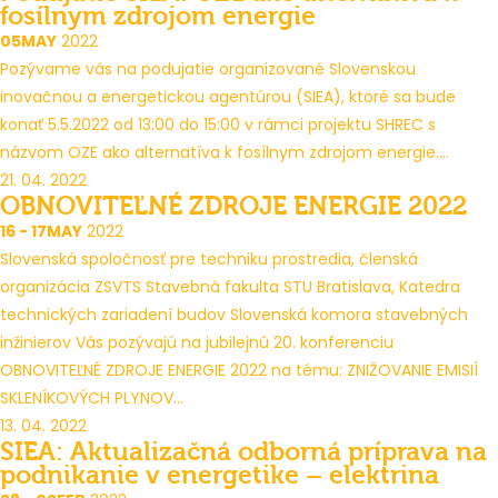
fosílnym zdrojom energie
05
MAY
2022
Pozývame vás na podujatie organizované Slovenskou
inovačnou a energetickou agentúrou (SIEA), ktoré sa bude
konať 5.5.2022 od 13:00 do 15:00 v rámci projektu SHREC s
názvom OZE ako alternatíva k fosílnym zdrojom energie....
21. 04. 2022
OBNOVITEĽNÉ ZDROJE ENERGIE 2022
16 - 17
MAY
2022
Slovenská spoločnosť pre techniku prostredia, členská
organizácia ZSVTS Stavebná fakulta STU Bratislava, Katedra
technických zariadení budov Slovenská komora stavebných
inžinierov Vás pozývajú na jubilejnú 20. konferenciu
OBNOVITEĽNÉ ZDROJE ENERGIE 2022 na tému: ZNIŽOVANIE EMISIÍ
SKLENÍKOVÝCH PLYNOV...
13. 04. 2022
SIEA: Aktualizačná odborná príprava na
podnikanie v energetike – elektrina