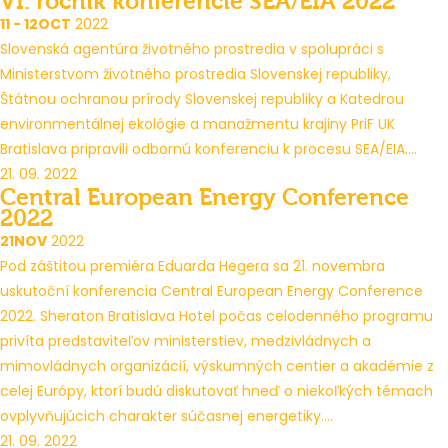
VI. ročník konferencie SEA/EIA 2022
11 - 12
OCT
2022
Slovenská agentúra životného prostredia v spolupráci s
Ministerstvom životného prostredia Slovenskej republiky,
Štátnou ochranou prírody Slovenskej republiky a Katedrou
environmentálnej ekológie a manažmentu krajiny PriF UK
Bratislava pripravili odbornú konferenciu k procesu SEA/EIA....
21. 09. 2022
Central European Energy Conference
2022
21
NOV
2022
Pod záštitou premiéra Eduarda Hegera sa 21. novembra
uskutoční konferencia Central European Energy Conference
2022. Sheraton Bratislava Hotel počas celodenného programu
privíta predstaviteľov ministerstiev, medzivládnych a
mimovládnych organizácií, výskumných centier a akadémie z
celej Európy, ktorí budú diskutovať hneď o niekoľkých témach
ovplyvňujúcich charakter súčasnej energetiky....
21. 09. 2022