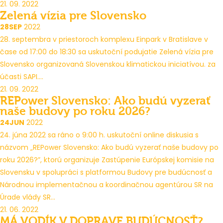
21. 09. 2022
Zelená vízia pre Slovensko
28
SEP
2022
28. septembra v priestoroch komplexu Einpark v Bratislave v
čase od 17:00 do 18:30 sa uskutoční podujatie Zelená vízia pre
Slovensko organizovaná Slovenskou klimatickou iniciatívou. za
účasti SAPI....
21. 09. 2022
REPower Slovensko: Ako budú vyzerať
naše budovy po roku 2026?
24
JUN
2022
24. júna 2022 sa ráno o 9:00 h. uskutoční online diskusia s
názvom „REPower Slovensko: Ako budú vyzerať naše budovy po
roku 2026?”, ktorú organizuje Zastúpenie Európskej komisie na
Slovensku v spolupráci s platformou Budovy pre budúcnosť a
Národnou implementačnou a koordinačnou agentúrou SR na
Úrade vlády SR...
21. 06. 2022
MÁ VODÍK V DOPRAVE BUDÚCNOSŤ?