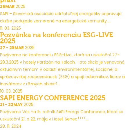
25
MAR
2025
SAPI – Slovenská asociácia udržateľnej energetiky pripravuje
ďalšie podujatie zamerané na energetické komunity....
11. 03. 2025
Pozvánka na konferenciu ESG-LIVE
2025
27 - 28
MAR
2025
Pozývame na konferenciu ESG-Live, ktorá sa uskutoční 27-
28.3.2025 v hotely Partizán na Táloch. Táto akcia je venovaná
aktuálnym témam v oblasti environmentálnej, sociálnej a
správcovskej zodpovednosti (ESG) a spojí odborníkov, lídrov a
inovátorov z rôznych oblastí....
10. 03. 2025
SAPI ENERGY CONFERENCE 2025
21 - 22
MAY
2025
Pozývame Vás na 15. ročník SAPI Energy Conference, ktorá sa
uskutoční 21. a 22. mája v Hoteli Senec****....
28. 11. 2024