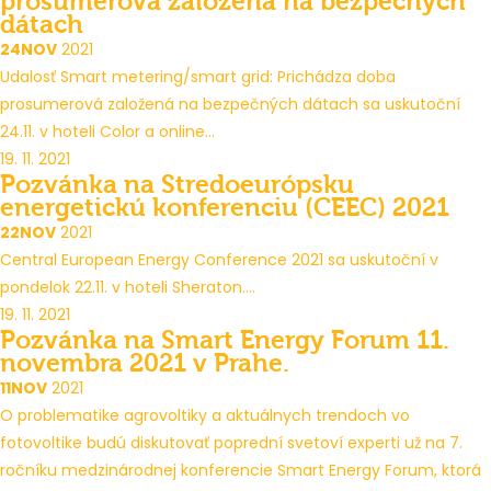
prosumerová založená na bezpečných
dátach
24
NOV
2021
Udalosť Smart metering/smart grid: Prichádza doba
prosumerová založená na bezpečných dátach sa uskutoční
24.11. v hoteli Color a online...
19. 11. 2021
Pozvánka na Stredoeurópsku
energetickú konferenciu (CEEC) 2021
22
NOV
2021
Central European Energy Conference 2021 sa uskutoční v
pondelok 22.11. v hoteli Sheraton....
19. 11. 2021
Pozvánka na Smart Energy Forum 11.
novembra 2021 v Prahe.
11
NOV
2021
O problematike agrovoltiky a aktuálnych trendoch vo
fotovoltike budú diskutovať poprední svetoví experti už na 7.
ročníku medzinárodnej konferencie Smart Energy Forum, ktorá