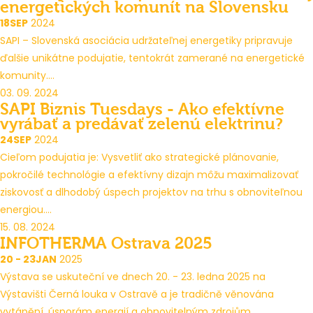
energetických komunít na Slovensku
18
SEP
2024
SAPI – Slovenská asociácia udržateľnej energetiky pripravuje
ďalšie unikátne podujatie, tentokrát zamerané na energetické
komunity....
03. 09. 2024
SAPI Biznis Tuesdays - Ako efektívne
vyrábať a predávať zelenú elektrinu?
24
SEP
2024
Cieľom podujatia je: Vysvetliť ako strategické plánovanie,
pokročilé technológie a efektívny dizajn môžu maximalizovať
ziskovosť a dlhodobý úspech projektov na trhu s obnoviteľnou
energiou....
15. 08. 2024
INFOTHERMA Ostrava 2025
20 - 23
JAN
2025
Výstava se uskuteční ve dnech 20. - 23. ledna 2025 na
Výstavišti Černá louka v Ostravě a je tradičně věnována
vytápění, úsporám energií a obnovitelným zdrojům....