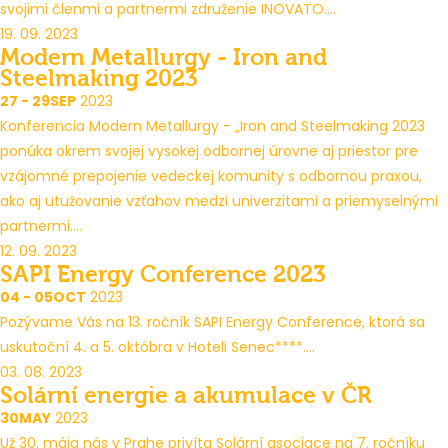
svojimi členmi a partnermi združenie INOVATO....
19. 09. 2023
Modern Metallurgy - Iron and
Steelmaking 2023
27 - 29
SEP
2023
Konferencia Modern Metallurgy - „Iron and Steelmaking 2023
ponúka okrem svojej vysokej odbornej úrovne aj priestor pre
vzájomné prepojenie vedeckej komunity s odbornou praxou,
ako aj utužovanie vzťahov medzi univerzitami a priemyselnými
partnermi....
12. 09. 2023
SAPI Energy Conference 2023
04 - 05
OCT
2023
Pozývame Vás na 13. ročník SAPI Energy Conference, ktorá sa
uskutoční 4. a 5. októbra v Hoteli Senec****....
03. 08. 2023
Solární energie a akumulace v ČR
30
MAY
2023
Už 30. mája nás v Prahe privíta Solární asociace na 7. ročníku