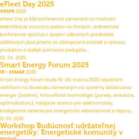
eFleet Day 2025
09
APR
2025
eFleet Day je B2B konferencia zameraná na možnosti
elektrifikácie vozových parkov vo firmách. Jedinečnosť
konferencie spočíva v spojení odborných prednášok,
zážitkových jázd priamo zo zástupcami značiek a výstavu
produktov a služieb partnerov podujatia....
02. 04. 2025
Smart Energy Forum 2025
19 - 20
MAR
2025
Smart Energy Forum bude 19.-20. marca 2025 najväčším
veľtrhom na Slovensku zameraným na systémy skladovania
energie (batérie), fotovoltické technológie (panely, striedače,
optimalizátory), nabíjacie stanice pre elektromobily,
inteligentné riešenia pre energetickú sebestačnosť a úspory....
12. 03. 2025
Workshop Budúcnosť udržateľnej
energetiky: Energetické komunity v
praxi