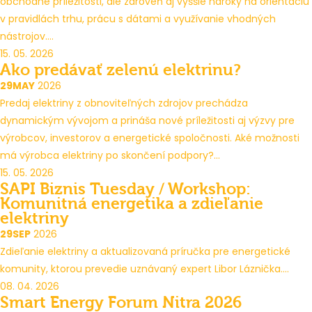
obchodné príležitosti, ale zároveň aj vyššie nároky na orientáciu
v pravidlách trhu, prácu s dátami a využívanie vhodných
nástrojov....
15. 05. 2026
Ako predávať zelenú elektrinu?
29
MAY
2026
Predaj elektriny z obnoviteľných zdrojov prechádza
dynamickým vývojom a prináša nové príležitosti aj výzvy pre
výrobcov, investorov a energetické spoločnosti. Aké možnosti
má výrobca elektriny po skončení podpory?...
15. 05. 2026
SAPI Biznis Tuesday / Workshop:
Komunitná energetika a zdieľanie
elektriny
29
SEP
2026
Zdieľanie elektriny a aktualizovaná príručka pre energetické
komunity, ktorou prevedie uznávaný expert Libor Láznička....
08. 04. 2026
Smart Energy Forum Nitra 2026