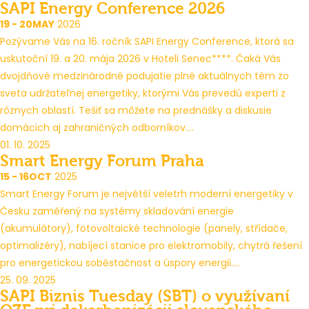
SAPI Energy Conference 2026
19 - 20
MAY
2026
Pozývame Vás na 16. ročník SAPI Energy Conference, ktorá sa
uskutoční 19. a 20. mája 2026 v Hoteli Senec****. Čaká Vás
dvojdňové medzinárodné podujatie plné aktuálnych tém zo
sveta udržateľnej energetiky, ktorými Vás prevedú experti z
rôznych oblastí. Tešiť sa môžete na prednášky a diskusie
domácich aj zahraničných odborníkov....
01. 10. 2025
Smart Energy Forum Praha
15 - 16
OCT
2025
Smart Energy Forum je největší veletrh moderní energetiky v
Česku zaměřený na systémy skladování energie
(akumulátory), fotovoltaické technologie (panely, střídače,
optimalizéry), nabíjecí stanice pro elektromobily, chytrá řešení
pro energetickou soběstačnost a úspory energii....
25. 09. 2025
SAPI Biznis Tuesday (SBT) o využívaní