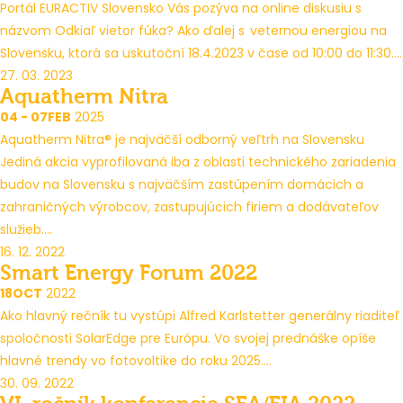
Portál EURACTIV Slovensko Vás pozýva na online diskusiu s
názvom Odkiaľ vietor fúka? Ako ďalej s veternou energiou na
Slovensku, ktorá sa uskutoční 18.4.2023 v čase od 10:00 do 11:30....
27. 03. 2023
Aquatherm Nitra
04 - 07
FEB
2025
Aquatherm Nitra® je najväčší odborný veľtrh na Slovensku
Jediná akcia vyprofilovaná iba z oblasti technického zariadenia
budov na Slovensku s najväčším zastúpením domácich a
zahraničných výrobcov, zastupujúcich firiem a dodávateľov
služieb....
16. 12. 2022
Smart Energy Forum 2022
18
OCT
2022
Ako hlavný rečník tu vystúpi Alfred Karlstetter generálny riaditeľ
spoločnosti SolarEdge pre Európu. Vo svojej prednáške opíše
hlavné trendy vo fotovoltike do roku 2025....
30. 09. 2022