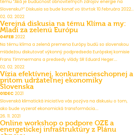
tému “Aká je budúcnosť obnoviteľných zdrojov energie na
Slovensku?” Diskusia sa bude konať vo štvrtok 10.februára 2022...
02. 02. 2022
Verejná diskusia na tému Klíma a my:
Mladí za zelenú Európu
04
FEB
2022
Na tému klíma a zelená premena Európy budú so slovenskou
mládežou diskutovať výkonný podpredseda Európskej komisie
Frans Timmermans a predsedy vlády SR Eduard Heger....
02. 02. 2022
Vízia efektívnej, konkurencieschopnej a
pritom udržateľnej ekonomiky
Slovenska
01
DEC
2021
Slovenská klimatická iniciatíva vás pozýva na diskusiu o tom,
ako bude vyzerať ekonomická transformácia....
26. 11. 2021
Online workshop o podpore OZE a
energetickej infraštruktúry z Plánu