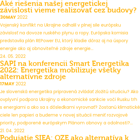
Aké riešenia našej energetickej
závislosti vieme realizovať cez budovy?
30
MAY
2022
Vojenský konflikt na Ukrajine odhalil v plnej sile európsku
závislosť na dovoze ruského plynu a ropy. Európska komisia
predstavila plán REPower EU, ktorý kladie dôraz aj na úspory
energie ako aj obnoviteľné zdroje energie...
24. 05. 2022
SAPI na konferencii Smart Energetika
2022: Energetika mobilizuje všetky
alternatívne zdroje
17
MAY
2022
Je slovenská energetika pripravená zvládať zložitú situáciu? Ako
ovplyvní podpora Ukrajiny a ekonomické sankcie voči Rusku trh
s energiami a ako sa s dôsledkami vyrovnať? Zostanú klimatické
ciele len papieri a budeme v novej situácii meniť rozvojové
priority, podporené európskym Plánom obnovy a odolnosti?...
21. 04. 2022
Podujatie SIEA: OZE ako alternatíva k