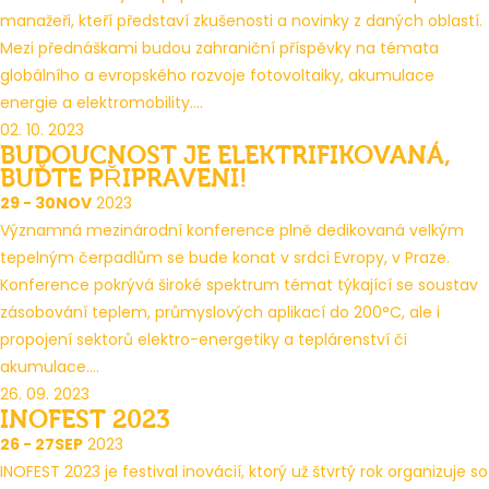
manažeři, kteří představí zkušenosti a novinky z daných oblastí.
Mezi přednáškami budou zahraniční příspěvky na témata
globálního a evropského rozvoje fotovoltaiky, akumulace
energie a elektromobility....
02. 10. 2023
BUDOUCNOST JE ELEKTRIFIKOVANÁ,
BUĎTE PŘIPRAVENI!
29 - 30
NOV
2023
Významná mezinárodní konference plně dedikovaná velkým
tepelným čerpadlům se bude konat v srdci Evropy, v Praze.
Konference pokrývá široké spektrum témat týkající se soustav
zásobování teplem, průmyslových aplikací do 200°C, ale i
propojení sektorů elektro-energetiky a teplárenství či
akumulace....
26. 09. 2023
INOFEST 2023
26 - 27
SEP
2023
INOFEST 2023 je festival inovácií, ktorý už štvrtý rok organizuje so