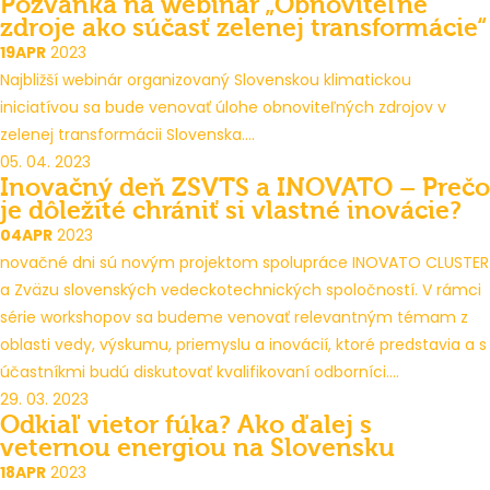
Pozvánka na webinár „Obnoviteľné
zdroje ako súčasť zelenej transformácie“
19
APR
2023
Najbližší webinár organizovaný Slovenskou klimatickou
iniciatívou sa bude venovať úlohe obnoviteľných zdrojov v
zelenej transformácii Slovenska....
05. 04. 2023
Inovačný deň ZSVTS a INOVATO – Prečo
je dôležité chrániť si vlastné inovácie?
04
APR
2023
novačné dni sú novým projektom spolupráce INOVATO CLUSTER
a Zväzu slovenských vedeckotechnických spoločností. V rámci
série workshopov sa budeme venovať relevantným témam z
oblasti vedy, výskumu, priemyslu a inovácií, ktoré predstavia a s
účastníkmi budú diskutovať kvalifikovaní odborníci....
29. 03. 2023
Odkiaľ vietor fúka? Ako ďalej s
veternou energiou na Slovensku
18
APR
2023