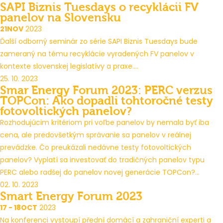
SAPI Biznis Tuesdays o recyklácii FV
panelov na Slovensku
21
NOV
2023
Ďalší odborný seminár zo série SAPI Biznis Tuesdays bude
zameraný na tému recyklácie vyradených FV panelov v
kontexte slovenskej legislatívy a praxe....
25. 10. 2023
Smar Energy Forum 2023: PERC verzus
TOPCon: Ako dopadli tohtoročné testy
fotovoltických panelov?
Rozhodujúcim kritériom pri voľbe panelov by nemala byť iba
cena, ale predovšetkým správanie sa panelov v reálnej
prevádzke. Čo preukázali nedávne testy fotovoltických
panelov? Vyplatí sa investovať do tradičných panelov typu
PERC alebo radšej do panelov novej generácie TOPCon?...
02. 10. 2023
Smart Energy Forum 2023
17 - 18
OCT
2023
Na konferenci vystoupí přední domácí a zahraniční experti a