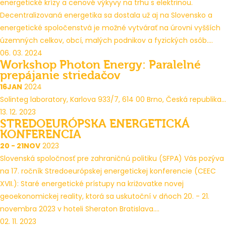
energetické krízy a cenové výkyvy na trhu s elektrinou.
Decentralizovaná energetika sa dostala už aj na Slovensko a
energetické spoločenstvá je možné vytvárať na úrovni vyšších
územných celkov, obcí, malých podnikov a fyzických osôb....
06. 03. 2024
Workshop Photon Energy: Paralelné
prepájanie striedačov
16
JAN
2024
Solinteg laboratory, Karlova 933/7, 614 00 Brno, Česká republika...
13. 12. 2023
STREDOEURÓPSKA ENERGETICKÁ
KONFERENCIA
20 - 21
NOV
2023
Slovenská spoločnosť pre zahraničnú politiku (SFPA) Vás pozýva
na 17. ročník Stredoeurópskej energetickej konferencie (CEEC
XVII.): Staré energetické prístupy na križovatke novej
geoekonomickej reality, ktorá sa uskutoční v dňoch 20. - 21.
novembra 2023 v hoteli Sheraton Bratislava....
02. 11. 2023