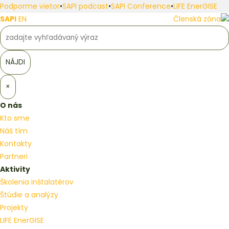
Podporme vietor
•
SAPI podcast
•
SAPI Conference
•
LIFE EnerGISE
SAPI
EN
Členská zóna
×
O nás
Kto sme
Náš tím
Kontakty
Partneri
Aktivity
Školenia inštalatérov
Štúdie a analýzy
Projekty
LIFE EnerGISE