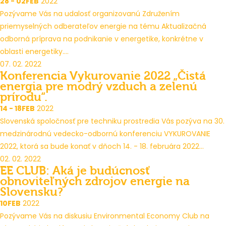
28 - 02
FEB
2022
Pozývame Vás na udalosť organizovanú Združením
priemyselných odberateľov energie na tému Aktualizačná
odborná príprava na podnikanie v energetike, konkrétne v
oblasti energetiky....
07. 02. 2022
Konferencia Vykurovanie 2022 „Čistá
energia pre modrý vzduch a zelenú
prírodu“.
14 - 18
FEB
2022
Slovenská spoločnosť pre techniku prostredia Vás pozýva na 30.
medzinárodnú vedecko-odbornú konferenciu VYKUROVANIE
2022, ktorá sa bude konať v dňoch 14. - 18. februára 2022...
02. 02. 2022
EE CLUB: Aká je budúcnosť
obnoviteľných zdrojov energie na
Slovensku?
10
FEB
2022
Pozývame Vás na diskusiu Environmental Economy Club na