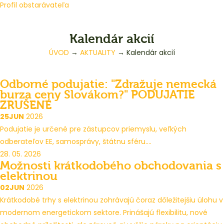
Profil obstarávateľa
Kalendár akcií
ÚVOD
→
AKTUALITY
→
Kalendár akcií
Odborné podujatie: "Zdražuje nemecká
burza ceny Slovákom?" PODUJATIE
ZRUŠENÉ
25
JUN
2026
Podujatie je určené pre zástupcov priemyslu, veľkých
odberateľov EE, samosprávy, štátnu sféru....
28. 05. 2026
Možnosti krátkodobého obchodovania s
elektrinou
02
JUN
2026
Krátkodobé trhy s elektrinou zohrávajú čoraz dôležitejšiu úlohu v
modernom energetickom sektore. Prinášajú flexibilitu, nové