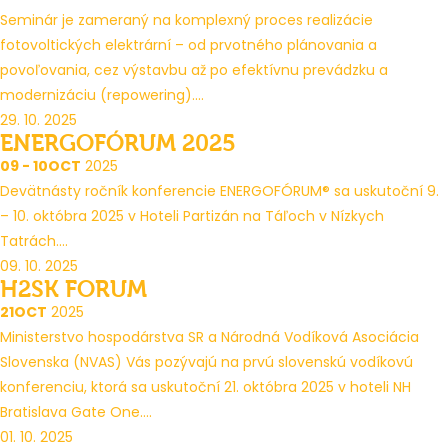
Seminár je zameraný na komplexný proces realizácie
fotovoltických elektrární – od prvotného plánovania a
povoľovania, cez výstavbu až po efektívnu prevádzku a
modernizáciu (repowering)....
29. 10. 2025
ENERGOFÓRUM 2025
09 - 10
OCT
2025
Devätnásty ročník konferencie ENERGOFÓRUM® sa uskutoční 9.
– 10. októbra 2025 v Hoteli Partizán na Táľoch v Nízkych
Tatrách....
09. 10. 2025
H2SK FORUM
21
OCT
2025
Ministerstvo hospodárstva SR a Národná Vodíková Asociácia
Slovenska (NVAS) Vás pozývajú na prvú slovenskú vodíkovú
konferenciu, ktorá sa uskutoční 21. októbra 2025 v hoteli NH
Bratislava Gate One....
01. 10. 2025