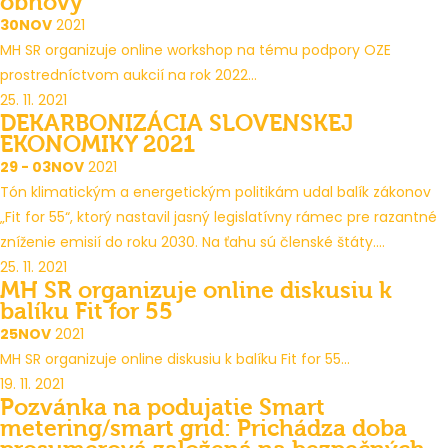
obnovy
30
NOV
2021
MH SR organizuje online workshop na tému podpory OZE
prostredníctvom aukcií na rok 2022...
25. 11. 2021
DEKARBONIZÁCIA SLOVENSKEJ
EKONOMIKY 2021
29 - 03
NOV
2021
Tón klimatickým a energetickým politikám udal balík zákonov
„Fit for 55“, ktorý nastavil jasný legislatívny rámec pre razantné
zníženie emisií do roku 2030. Na ťahu sú členské štáty....
25. 11. 2021
MH SR organizuje online diskusiu k
balíku Fit for 55
25
NOV
2021
MH SR organizuje online diskusiu k balíku Fit for 55...
19. 11. 2021
Pozvánka na podujatie Smart
metering/smart grid: Prichádza doba