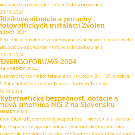
situáciách a poruchách fotovoltických inštalácií....
20. 10. 2024
Rizikové situácie a poruchy
fotovoltických inštalácií Zvolen
23
OCT
2024
Seminár sa obsahovo zameriava na informovanie o rizikových
situáciách a poruchách fotovoltických inštalácií....
20. 10. 2024
ENERGOFÓRUM® 2024
24 - 25
OCT
2024
Osemnásty ročník konferencie sa uskutoční 24. - 25. októbra
2024 v Hoteli Partizán na Táľoch v Nízkych Tatrách....
16. 10. 2024
Kybernetická bezpečnosť, dotácie a
nová smernica NIS 2 na Slovensku
08
OCT
2024
Člen Clustra kybernetickej bezpečnosti – Monet +, a.s., sekcia
Pro ID spolu s kolegami z odboru kybernetickej bezpečnosti
organizuje bezplatnú virtuálnu konferenciu, ktorá sa bude konať