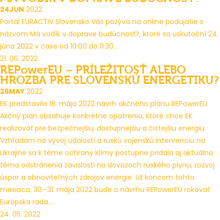
24
JUN
2022
Portál EURACTIV Slovensko Vás pozýva na online podujatie s
názvom Má vodík v doprave budúcnosť?, ktoré sa uskutoční 24.
júna 2022 v čase od 10:00 do 11:30...
21. 06. 2022
REPowerEU – PRÍLEŽITOSŤ ALEBO
HROZBA PRE SLOVENSKÚ ENERGETIKU?
26
MAY
2022
EK predstavila 18. mája 2022 návrh akčného plánu REPowerEU.
Akčný plán obsahuje konkrétne opatrenia, ktoré chce EK
realizovať pre bezpečnejšiu, dostupnejšiu a čistejšiu energiu.
Vzhľadom na vývoj udalostí a ruskú vojenskú intervenciu na
Ukrajine sa k téme ochrany klímy postupne pridala aj aktuálna
téma odstránenia závislosti na dovozoch ruského plynu, rozvoj
úspor a obnoviteľných zdrojov energie. Už koncom tohto
mesiaca, 30.-31. mája 2022 bude o návrhu REPowerEU rokovať
Európska rada....
24. 05. 2022