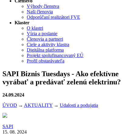
Členstvo
Výhody členstva
Naši členovia
Odporúčaní realizátori FVE
Klaster
O klastri
Vízia a poslanie
Členovia a partneri
Ciele a aktivity klastra
Digitálna platforma
Projekt spolufinancovaný EÚ
Profil obstarávateľa
SAPI Biznis Tuesdays - Ako efektívne
vyrábať a predávať zelenú elektrinu?
24.09.2024
ÚVOD
→
AKTUALITY
→
Udalosti a podujatia
SAPI
15. 08. 2024