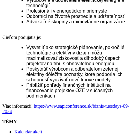
Výrobcovia a dodávatelia elektrickej energie a
technológií
Profesionáli v energetickom priemysle
Odborníci na životné prostredie a udržateľnosť
Advokačné skupiny a mimovládne organizácie
Cieľom podujatia je:
Vysvetliť ako strategické plánovanie, pokročilé
technológie a efektívny dizajn môžu
maximalizovať ziskovosť a dlhodobý úspech
projektov na trhu s obnoviteľnou energiou.
Poskytnúť výrobcom a odberateľom zelenej
elektriny dôležité poznatky, ktoré podporia ich
schopnosť využívať nové trhové modely.
Priblížiť pohľady finančných inštitúcií na
financovanie projektov OZE v súčasných
podmienkach
Viac informácií:
https://www.sapiconference.sk/biznis-tuesdays-09-
2024
TÉMY
Kalendár akcií