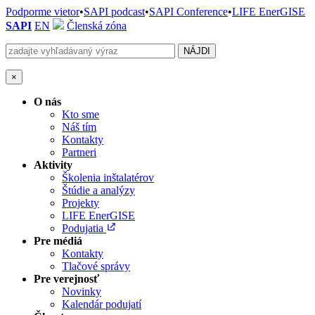
Podporme vietor
•
SAPI podcast
•
SAPI Conference
•
LIFE EnerGISE
SAPI
EN
Členská zóna
×
O nás
Kto sme
Náš tím
Kontakty
Partneri
Aktivity
Školenia inštalatérov
Štúdie a analýzy
Projekty
LIFE EnerGISE
Podujatia
Pre médiá
Kontakty
Tlačové správy
Pre verejnosť
Novinky
Kalendár podujatí