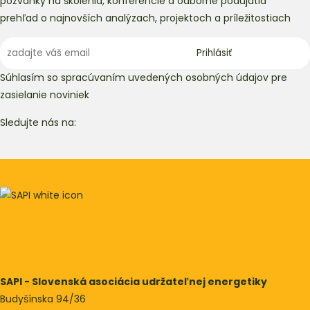
pozvánky na školenia, konferencie a odborné podujatia
prehľad o najnovších analýzach, projektoch a príležitostiach
Súhlasím so spracúvaním uvedených osobných údajov pre
zasielanie noviniek
Sledujte nás na:
Podporme vietor
SAPI podcast
SAPI Energy Conference
SAPI Klaster
SAPI - Slovenská asociácia udržateľnej energetiky
Budyšínska 94/36