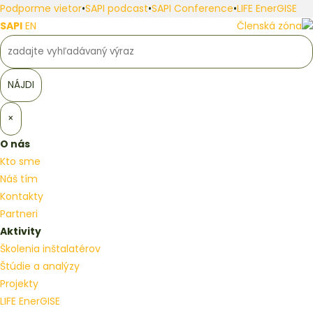
Podporme vietor
•
SAPI podcast
•
SAPI Conference
•
LIFE EnerGISE
SAPI
EN
Členská zóna
×
O nás
Kto sme
Náš tím
Kontakty
Partneri
Aktivity
Školenia inštalatérov
Štúdie a analýzy
Projekty
LIFE EnerGISE