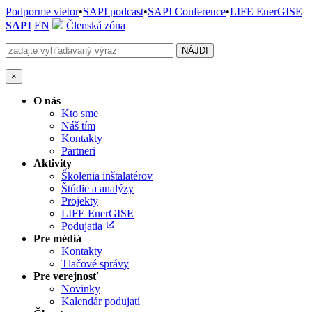
Podporme vietor
•
SAPI podcast
•
SAPI Conference
•
LIFE EnerGISE
SAPI
EN
Členská zóna
×
O nás
Kto sme
Náš tím
Kontakty
Partneri
Aktivity
Školenia inštalatérov
Štúdie a analýzy
Projekty
LIFE EnerGISE
Podujatia
Pre médiá
Kontakty
Tlačové správy
Pre verejnosť
Novinky
Kalendár podujatí