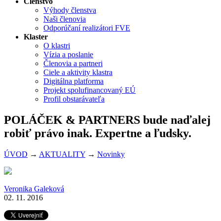
Členstvo
Výhody členstva
Naši členovia
Odporúčaní realizátori FVE
Klaster
O klastri
Vízia a poslanie
Členovia a partneri
Ciele a aktivity klastra
Digitálna platforma
Projekt spolufinancovaný EÚ
Profil obstarávateľa
POLÁČEK & PARTNERS bude naďalej
robiť právo inak. Expertne a ľudsky.
ÚVOD
→
AKTUALITY
→
Novinky
Veronika Galeková
02. 11. 2016