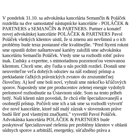
V pondelok 31.10. sa advokátska kancelária Semančín & Poláček
rozdelila na dve samostatné nástupnícke kancelárie - POLÁČEK &
PARTNERS a SEMANČÍN & PARTNERS. Partner a konateľ
novej advokátskej kancelárie POLÁČEK & PARTNERS Pavol
Poláček všetkých klientov uistil, že si zmenu ani nevšimnú a o ich
problémy bude teraz postarané ešte kvalitnejšie. “Pred štyrmi rokmi
sme opustili dobre naštartované kariéry založili sme advokátsku
kanceláriu Semančín Poláček. Vtedy sme sa rozhodli robiť právo
inak. Ľudsky a expertne, s mimoriadnou pozornosťou venovanou
klientom. Chceli sme, aby ľudia u nás pocítili rozdiel. Dostali sme
neuveriteľne veľa dobrých odoziev na náš rodinný prístup a
prekladanie ťažkých právnických zvratov do zrozumiteľnej
človečiny. Aj keď sme boli noví, vyhrali sme niekoľko kľúčových
sporov. Naposledy sme pre producentov zelenej energie vydobyli
prelomové rozhodnutie na Ústavnom súde. Som na tento príbeh
hrdý. Naši klienti nám povedali, že chcú ešte špecializovanejší a
osobnejší prístup. Počúvli sme ich a tak sme sa rozhodli vytvoriť
dve nové kancelárie, ktoré náš malý zázrak v slovenskom práve
budú šíriť pod vlastnými značkami,” vysvetlil Pavol Poláček.
Advokátska kancelária POLÁČEK & PARTNERS bude
poskytovať špecializované riešenia pre problémy klientov v oblasti
súdnych sporov a arbitráží, energetiky, súťažného práva a