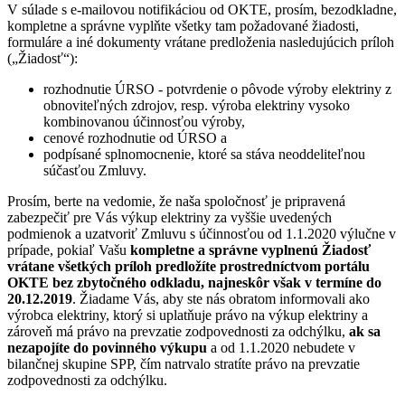
V súlade s e-mailovou notifikáciou od OKTE, prosím, bezodkladne,
kompletne a správne vyplňte všetky tam požadované žiadosti,
formuláre a iné dokumenty vrátane predloženia nasledujúcich príloh
(„Žiadosť“):
rozhodnutie ÚRSO - potvrdenie o pôvode výroby elektriny z
obnoviteľných zdrojov, resp. výroba elektriny vysoko
kombinovanou účinnosťou výroby,
cenové rozhodnutie od ÚRSO a
podpísané splnomocnenie, ktoré sa stáva neoddeliteľnou
súčasťou Zmluvy.
Prosím, berte na vedomie, že naša spoločnosť je pripravená
zabezpečiť pre Vás výkup elektriny za vyššie uvedených
podmienok a uzatvoriť Zmluvu s účinnosťou od 1.1.2020 výlučne v
prípade, pokiaľ Vašu
kompletne a správne vyplnenú Žiadosť
vrátane všetkých príloh predložíte prostredníctvom portálu
OKTE bez zbytočného odkladu, najneskôr však v termíne do
20.12.2019
. Žiadame Vás, aby ste nás obratom informovali ako
výrobca elektriny, ktorý si uplatňuje právo na výkup elektriny a
zároveň má právo na prevzatie zodpovednosti za odchýlku,
ak sa
nezapojíte do povinného výkupu
a od 1.1.2020 nebudete v
bilančnej skupine
SPP
, čím natrvalo stratíte právo na prevzatie
zodpovednosti za odchýlku.