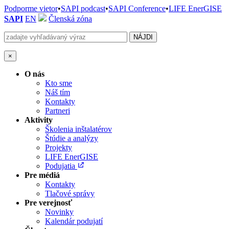
Podporme vietor
•
SAPI podcast
•
SAPI Conference
•
LIFE EnerGISE
SAPI
EN
Členská zóna
×
O nás
Kto sme
Náš tím
Kontakty
Partneri
Aktivity
Školenia inštalatérov
Štúdie a analýzy
Projekty
LIFE EnerGISE
Podujatia
Pre médiá
Kontakty
Tlačové správy
Pre verejnosť
Novinky
Kalendár podujatí