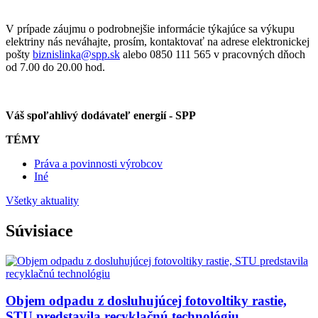
V prípade záujmu o podrobnejšie informácie týkajúce sa výkupu
elektriny nás neváhajte, prosím, kontaktovať na adrese elektronickej
pošty
biznislinka@
spp
.sk
alebo 0850 111 565 v pracovných dňoch
od 7.00 do 20.00 hod.
Váš spoľahlivý dodávateľ energií -
SPP
TÉMY
Práva a povinnosti výrobcov
Iné
Všetky aktuality
Súvisiace
Objem odpadu z dosluhujúcej fotovoltiky rastie,
STU predstavila recyklačnú technológiu