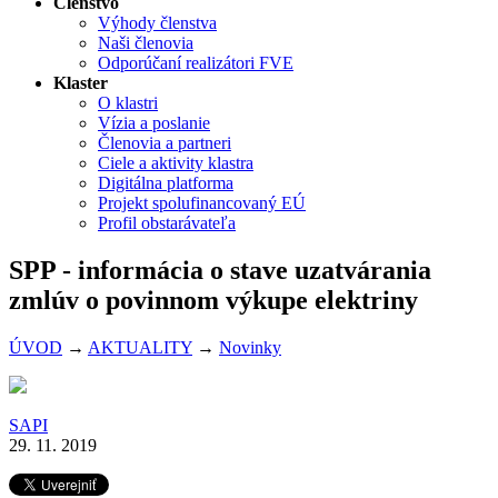
Členstvo
Výhody členstva
Naši členovia
Odporúčaní realizátori FVE
Klaster
O klastri
Vízia a poslanie
Členovia a partneri
Ciele a aktivity klastra
Digitálna platforma
Projekt spolufinancovaný EÚ
Profil obstarávateľa
SPP - informácia o stave uzatvárania
zmlúv o povinnom výkupe elektriny
ÚVOD
→
AKTUALITY
→
Novinky
SAPI
29. 11. 2019