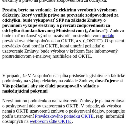
elektriny a právo na prevzatie zodpovednosti za odchýlku.
Prosím, berte na vedomie, že elektrinu vyrobenú výrobcom
elektriny, ktorý využije právo na prevzatie zodpovednosti za
odchýlku, bude vykupovať
SPP
na základe Zmluvy o
povinnom výkupe elektriny a prevzatí zodpovednosti za
odchýlku štandardizovanej Ministerstvom („Zmluva“)
. Zmluvu
bude mať možnosť výrobca uzatvoriť prostredníctvom
portálu
prevádzkovaného spoločnosťou OKTE, a.s. („OKTE“). O spustení
prevádzky časti portálu OKTE, ktorá umožní požiadať o
uzatvorenie Zmluvy, bude výrobca v krátkom čase informovaný
prostredníctvom e-mailovej notifikácie od OKTE.
V prípade, že Vaša spoločnosť spĺňa príslušné legislatívne a faktické
podmienky na výkup elektriny na základe Zmluvy,
dovoľujeme si
Vás požiadať, aby ste ďalej postupovali v súlade s
nasledujúcimi pokynmi
:
Nevyhnutnou podmienkou na uzatvorenie Zmluvy je platná zmluva
o poskytovaní údajov uzatvorená s OKTE. V prípade, ak výrobca
nemá s OKTE uzatvorenú zmluvu o poskytovaní údajov, postupujte
podľa ustanovení
Prevádzkového poriadku OKTE
, resp. informácií
dostupných na
webovom sídle OKTE
.