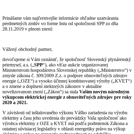
Prinášame vám najčerstvejšie informácie ohľadne uzatvárania
predmetných zmlúv vo forme listu od spoločnosti SPP zo dňa
28.11.2019 v plnom znení:
Vážený obchodný partner,
dovoľujeme si Vám oznámiť, že spoločnosť Slovenský plynárenský
priemysel, a.s. („
SPP
“), ako víťaz aukcie organizovanej
Ministerstvom hospodárstva Slovenskej republiky („Ministerstvo“) v
zmysle zákona č. 309/2009 Z.z. o podpore obnoviteľných zdrojov
energie („OZE“) a vysoko účinnej kombinovanej výroby („KVET“)
a o zmene a doplnení niektorých zákonov v aktuálne
novelizovanom znení („Zákon“) sa stala
Vaším novým národným
výkupcom elektrickej energie z obnoviteľných zdrojov pre roky
2020 a 2021.
V závislosti od inštalovaného výkonu Vášho zariadenia na výrobu
elektriny a času jeho uvedenia do prevádzky Vaša spoločnosť ako
výrobca elektriny z OZE a KVET má podľa podmienok Zákona a
ostatnej súvisiacej legislatívy v oblasti energetiky právo na výkup