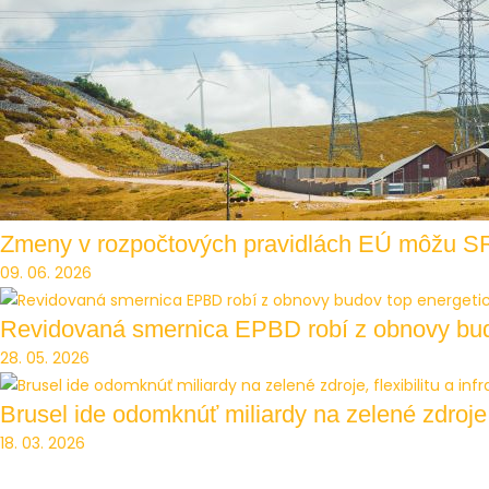
Zmeny v rozpočtových pravidlách EÚ môžu SR p
09. 06. 2026
Revidovaná smernica EPBD robí z obnovy budo
28. 05. 2026
Brusel ide odomknúť miliardy na zelené zdroje, f
18. 03. 2026