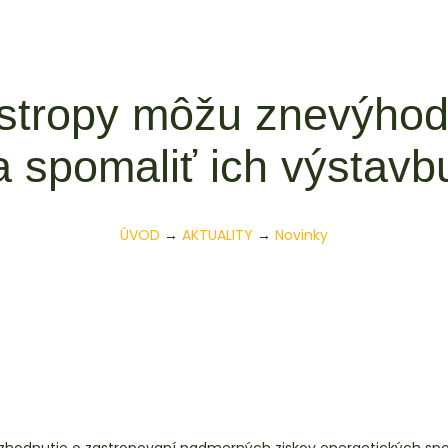
stropy môžu znevýhodn
a spomaliť ich výstavb
ÚVOD
→
AKTUALITY
→
Novinky