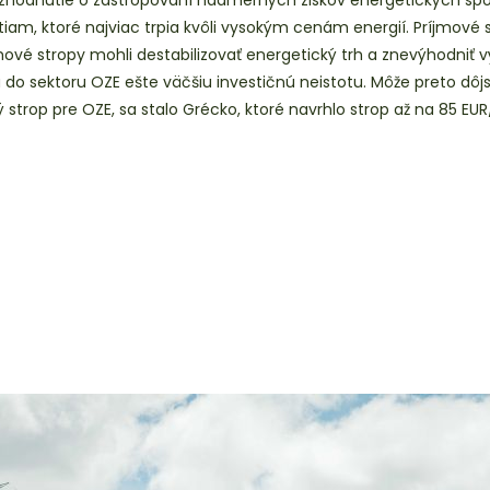
 rozhodnutie o zastropovaní nadmerných ziskov energetických sp
, ktoré najviac trpia kvôli vysokým cenám energií. Príjmové s
jmové stropy mohli destabilizovať energetický trh a znevýhodniť
 do sektoru OZE ešte väčšiu investičnú neistotu. Môže preto dô
ový strop pre OZE, sa stalo Grécko, ktoré navrhlo strop až na 85 E