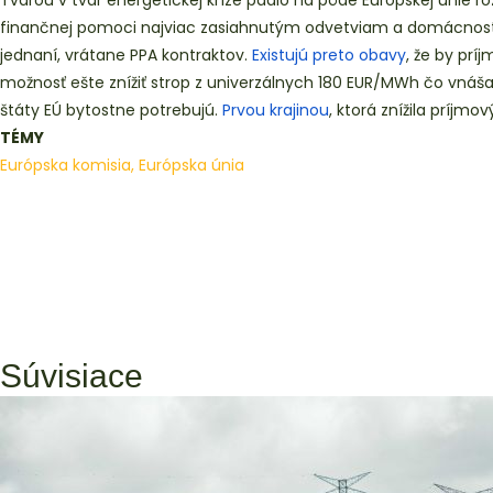
Tvárou v tvár energetickej kríze padlo na pôde Európskej únie
finančnej pomoci najviac zasiahnutým odvetviam a domácnostiam
jednaní, vrátane PPA kontraktov.
Existujú preto obavy
, že by prí
možnosť ešte znížiť strop z univerzálnych 180 EUR/MWh čo vnáša
štáty EÚ bytostne potrebujú.
Prvou krajinou
, ktorá znížila príjm
TÉMY
Európska komisia, Európska únia
Súvisiace