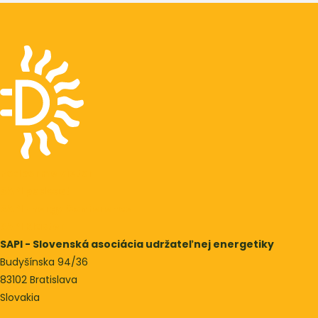
Podporme vietor
SAPI podcast
SAPI Energy Conference
SAPI Klaster
SAPI - Slovenská asociácia udržateľnej energetiky
Budyšínska 94/36
83102 Bratislava
Slovakia