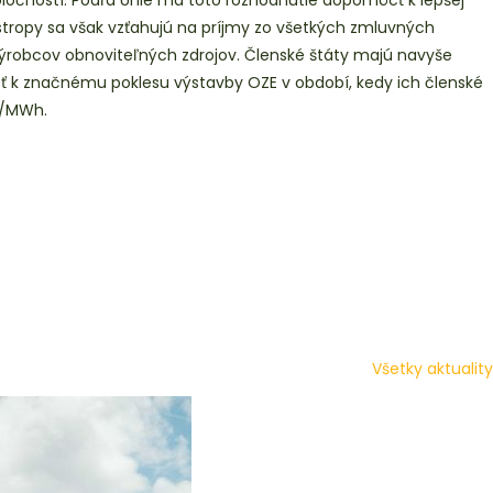
oločností. Podľa Únie má toto rozhodnutie dopomôcť k lepšej
tropy sa však vzťahujú na príjmy zo všetkých zmluvných
 výrobcov obnoviteľných zdrojov. Členské štáty majú navyše
jsť k značnému poklesu výstavby OZE v období, kedy ich členské
UR/MWh.
Všetky aktuality