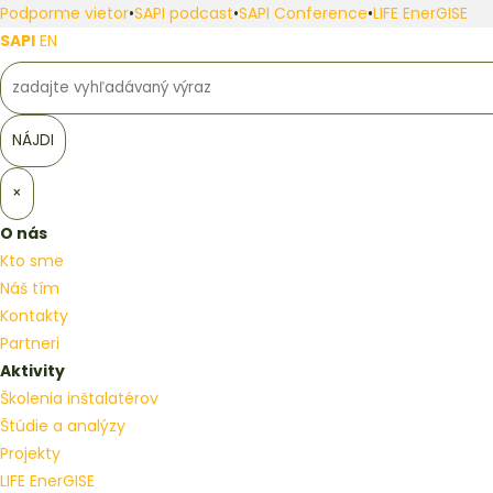
Podporme vietor
•
SAPI podcast
•
SAPI Conference
•
LIFE EnerGISE
SAPI
EN
×
O nás
Kto sme
Náš tím
Kontakty
Partneri
Aktivity
Školenia inštalatérov
Štúdie a analýzy
Projekty
LIFE EnerGISE