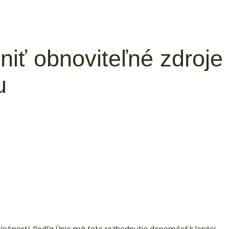
iť obnoviteľné zdroje
u