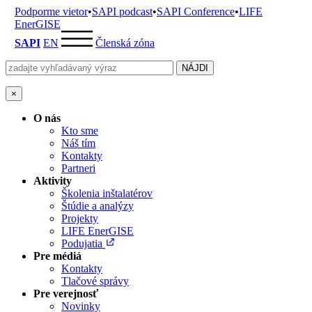
Podporme vietor
•
SAPI podcast
•
SAPI Conference
•
LIFE
EnerGISE
SAPI
EN
Členská zóna
×
O nás
Kto sme
Náš tím
Kontakty
Partneri
Aktivity
Školenia inštalatérov
Štúdie a analýzy
Projekty
LIFE EnerGISE
Podujatia
Pre médiá
Kontakty
Tlačové správy
Pre verejnosť
Novinky