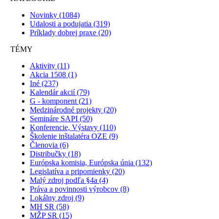
Novinky
(1084)
Udalosti a podujatia
(319)
Príklady dobrej praxe
(20)
TÉMY
Aktivity
(11)
Akcia 1508
(1)
Iné
(237)
Kalendár akcií
(79)
G - komponent
(21)
Medzinárodné projekty
(20)
Semináre SAPI
(50)
Konferencie, Výstavy
(110)
Školenie inštalatéra OZE
(9)
Členovia
(6)
Distribučky
(18)
Európska komisia, Európska únia
(132)
Legislatíva a pripomienky
(20)
Malý zdroj podľa §4a
(4)
Práva a povinnosti výrobcov
(8)
Lokálny zdroj
(9)
MH SR
(58)
MŽP SR
(15)