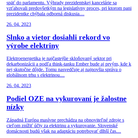
späť do parlamentu. Výhrady prezidentskej kancelárie sa
vzťahovali predovšetkým na legislatívny proces, pri ktorom pani
prezidentke chýbala odborná diskusia....
26. 04. 2023
Slnko a vietor dosiahli rekord vo
výrobe elektriny
Elektroenergetika je najčastejšie skloňovaný sektor pri
dekarbonizácii a podľa think-tanku Ember bude aj prvým, kde k
nej skutočne dôjde. Tomu nasvedčuje aj najnovšia správa o
globálnom trhu s elektrinou....
26. 04. 2023
Podiel OZE na vykurovaní je žalostne
nízky
Západná Európa masívne prechádza na obnoviteľné zdroje s
cieľom znížiť účty za elektrinu a vykurovanie. Slovenské
domácnosti budú však na adaptáciu potrebovať dlhší čas....