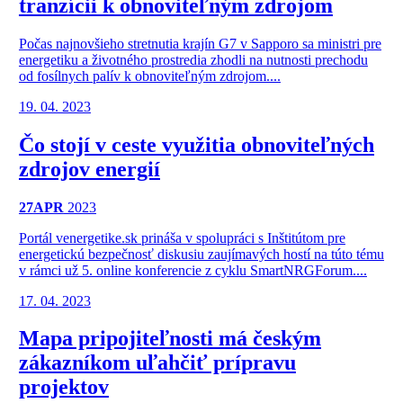
tranzícii k obnoviteľným zdrojom
Počas najnovšieho stretnutia krajín G7 v Sapporo sa ministri pre
energetiku a životného prostredia zhodli na nutnosti prechodu
od fosílnych palív k obnoviteľným zdrojom....
19. 04. 2023
Čo stojí v ceste využitia obnoviteľných
zdrojov energií
27
APR
2023
Portál venergetike.sk prináša v spolupráci s Inštitútom pre
energetickú bezpečnosť diskusiu zaujímavých hostí na túto tému
v rámci už 5. online konferencie z cyklu SmartNRGForum....
17. 04. 2023
Mapa pripojiteľnosti má českým
zákazníkom uľahčiť prípravu
projektov