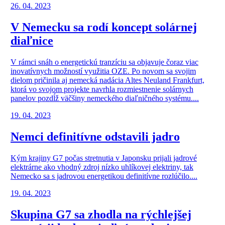
26. 04. 2023
V Nemecku sa rodí koncept solárnej
diaľnice
V rámci snáh o energetickú tranzíciu sa objavuje čoraz viac
inovatívnych možností využitia OZE. Po novom sa svojim
dielom pričinila aj nemecká nadácia Altes Neuland Frankfurt,
ktorá vo svojom projekte navrhla rozmiestnenie solárnych
panelov pozdĺž väčšiny nemeckého diaľničného systému....
19. 04. 2023
Nemci definitívne odstavili jadro
Kým krajiny G7 počas stretnutia v Japonsku prijali jadrové
elektrárne ako vhodný zdroj nízko uhlíkovej elektriny, tak
Nemecko sa s jadrovou energetikou definitívne rozlúčilo....
19. 04. 2023
Skupina G7 sa zhodla na rýchlejšej