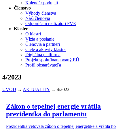
Kalendár podujatí
Členstvo
Výhody členstva
Naši členovia
Odporúčaní realizátori FVE
Klaster
O klastri
Vízia a poslanie
Členovia a partneri
Ciele a aktivity klastra
Digitálna platforma
Projekt spolufinancovaný EÚ
Profil obstarávateľa
4/2023
ÚVOD
→
AKTUALITY
→
4/2023
Zákon o tepelnej energie vrátila
prezidentka do parlamentu
Prezidentka vetovala zákon o tepelnej energetike a vrátila ho