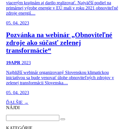
viacerým krajinám aj darilo realizovať. Najväčší podiel na
primárnej výrobe energie v EÚ mali v roku 2021 obnoviteľné
zdroje energií....
05. 04. 2023
Pozvánka na webinár „Obnoviteľné
zdroje ako súčasť zelenej
transformácie“
19
APR
2023
Najbližší webinár organizovaný Slovenskou klimatickou
iniciatívou sa bude venovať úlohe obnoviteľných zdrojov v
zelenej transformácii Slovenska....
05. 04. 2023
ĎALŠIE
→
NÁJDI
KATEGÓRIE