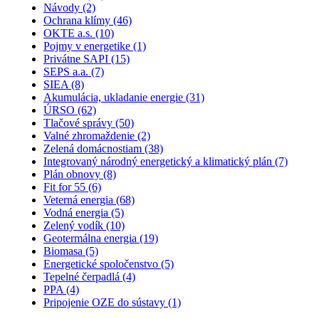
Návody
(2)
Ochrana klímy
(46)
OKTE a.s.
(10)
Pojmy v energetike
(1)
Privátne SAPI
(15)
SEPS a.a.
(7)
SIEA
(8)
Akumulácia, ukladanie energie
(31)
ÚRSO
(62)
Tlačové správy
(50)
Valné zhromaždenie
(2)
Zelená domácnostiam
(38)
Integrovaný národný energetický a klimatický plán
(7)
Plán obnovy
(8)
Fit for 55
(6)
Veterná energia
(68)
Vodná energia
(5)
Zelený vodík
(10)
Geotermálna energia
(19)
Biomasa
(5)
Energetické spoločenstvo
(5)
Tepelné čerpadlá
(4)
PPA
(4)
Pripojenie OZE do sústavy
(1)