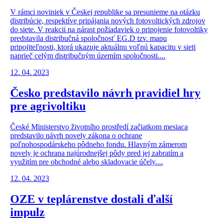
V rámci noviniek v Českej republike sa presunieme na otázku
distribúcie, respektíve pripájania nových fotovoltických zdrojov
do siete. V reakcii na nárast požiadaviek o pripojenie fotovoltiky
predstavila distribučná spoločnosť EG.D tzv. mapu
pripojiteľnosti, ktorá ukazuje aktuálnu voľnú kapacitu v sieti
naprieč celým distribučným územím spoločnosti....
12. 04. 2023
Česko predstavilo návrh pravidiel hry
pre agrivoltiku
České Ministerstvo životního prostředí začiatkom mesiaca
predstavilo návrh novely zákona o ochrane
poľnohospodárskeho pôdneho fondu. Hlavným zámerom
novely je ochrana najúrodnejšej pôdy pred jej zabratím a
využitím pre obchodné alebo skladovacie účely....
12. 04. 2023
OZE v teplárenstve dostali ďalší
impulz