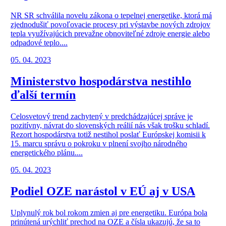
NR SR schválila novelu zákona o tepelnej energetike, ktorá má
zjednodušiť povoľovacie procesy pri výstavbe nových zdrojov
tepla využívajúcich prevažne obnoviteľné zdroje energie alebo
odpadové teplo....
05. 04. 2023
Ministerstvo hospodárstva nestihlo
ďalší termín
Celosvetový trend zachytený v predchádzajúcej správe je
pozitívny, návrat do slovenských reálií nás však trošku schladí.
Rezort hospodárstva totiž nestihol poslať Európskej komisii k
15. marcu správu o pokroku v plnení svojho národného
energetického plánu....
05. 04. 2023
Podiel OZE narástol v EÚ aj v USA
Uplynulý rok bol rokom zmien aj pre energetiku. Európa bola
prinútená urýchliť prechod na OZE a čísla ukazujú, že sa to