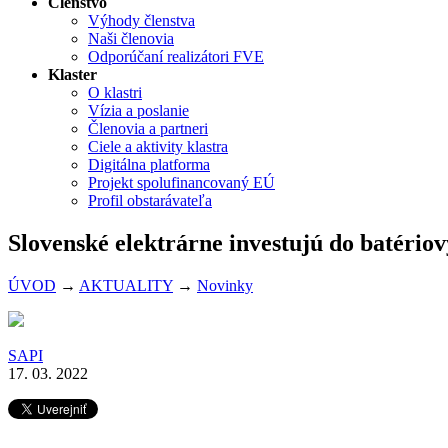
Členstvo
Výhody členstva
Naši členovia
Odporúčaní realizátori FVE
Klaster
O klastri
Vízia a poslanie
Členovia a partneri
Ciele a aktivity klastra
Digitálna platforma
Projekt spolufinancovaný EÚ
Profil obstarávateľa
Slovenské elektrárne investujú do batériov
ÚVOD
→
AKTUALITY
→
Novinky
SAPI
17. 03. 2022