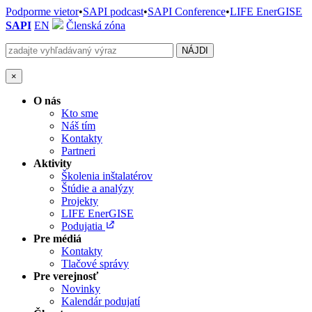
Podporme vietor
•
SAPI podcast
•
SAPI Conference
•
LIFE EnerGISE
SAPI
EN
Členská zóna
×
O nás
Kto sme
Náš tím
Kontakty
Partneri
Aktivity
Školenia inštalatérov
Štúdie a analýzy
Projekty
LIFE EnerGISE
Podujatia
Pre médiá
Kontakty
Tlačové správy
Pre verejnosť
Novinky
Kalendár podujatí