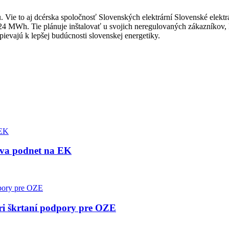
. Vie to aj dcérska spoločnosť Slovenských elektrární Slovenské elektr
24 MWh. Tie plánuje inštalovať u svojich neregulovaných zákazníkov, kto
spievajú k lepšej budúcnosti slovenskej energetiky.
dáva podnet na EK
pri škrtaní podpory pre OZE