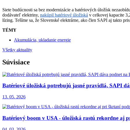
Siete budúcnosti sa bez modernizácie a batériových úložísk nezaobídu
dodávateľ elektriny,
nakúpil batériové úložiská
v celkovej kapacite 3,
lízing. Tešíme sa, že Slovenské elektrárne, ako člen SAPI aj takto pri
TÉMY
Akumulácia, ukladanie energie
Všetky aktuality
Súvisiace
Batériové úložiská potrebujú jasné pravidlá, SAPI 
13. 05. 2026
Batériový boom v USA - úložiská rastú rekordne aj 
04. 03. 2026