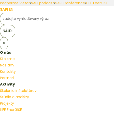
Podporme vietor
•
SAPI podcast
•
SAPI Conference
•
LIFE EnerGISE
SAPI
EN
×
O nás
Kto sme
Náš tím
Kontakty
Partneri
Aktivity
Školenia inštalatérov
Štúdie a analýzy
Projekty
LIFE EnerGISE