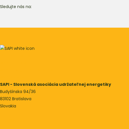
Sledujte nás na:
Podporme vietor
SAPI podcast
SAPI Energy Conference
SAPI Klaster
SAPI - Slovenská asociácia udržateľnej energetiky
Budyšínska 94/36
83102 Bratislava
Slovakia
info@sapi.sk