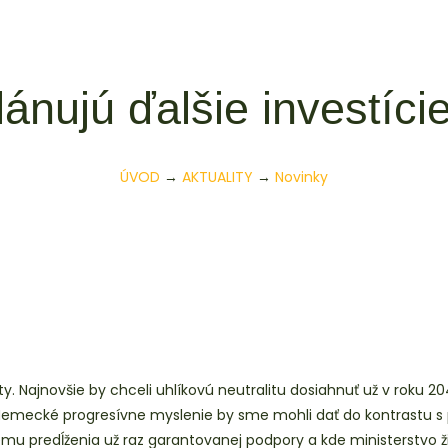
ánujú ďalšie investíc
ÚVOD
→
AKTUALITY
→
Novinky
lity. Najnovšie by chceli uhlíkovú neutralitu dosiahnuť už v roku
Nemecké progresívne myslenie by sme mohli dať do kontrastu s p
mu predĺženia už raz garantovanej podpory a kde ministerstvo 