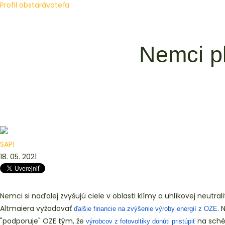
Profil obstarávateľa
Nemci pl
SAPI
18. 05. 2021
Nemci si naďalej zvyšujú ciele v oblasti klímy a uhlíkovej neutra
Altmaiera vyžadovať
. 
ďalšie financie na zvýšenie výroby energií z OZE
"podporuje" OZE tým, že
na sché
výrobcov z fotovoltiky donúti pristúpiť