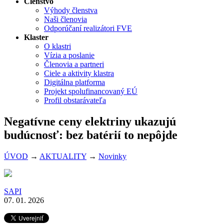
Členstvo
Výhody členstva
Naši členovia
Odporúčaní realizátori FVE
Klaster
O klastri
Vízia a poslanie
Členovia a partneri
Ciele a aktivity klastra
Digitálna platforma
Projekt spolufinancovaný EÚ
Profil obstarávateľa
Negatívne ceny elektriny ukazujú
budúcnosť: bez batérií to nepôjde
ÚVOD
→
AKTUALITY
→
Novinky
SAPI
07. 01. 2026