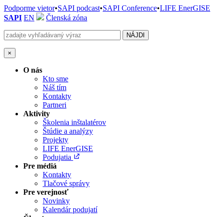
Podporme vietor
•
SAPI podcast
•
SAPI Conference
•
LIFE EnerGISE
SAPI
EN
Členská zóna
×
O nás
Kto sme
Náš tím
Kontakty
Partneri
Aktivity
Školenia inštalatérov
Štúdie a analýzy
Projekty
LIFE EnerGISE
Podujatia
Pre médiá
Kontakty
Tlačové správy
Pre verejnosť
Novinky
Kalendár podujatí