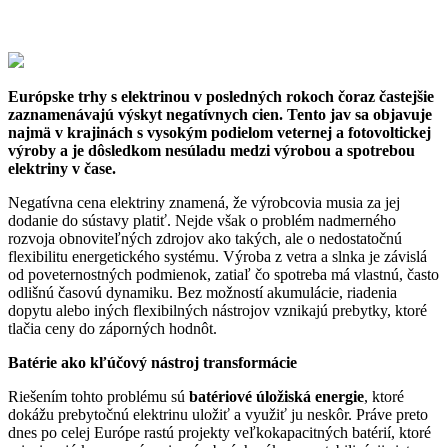
Európske trhy s elektrinou v posledných rokoch čoraz častejšie
zaznamenávajú výskyt negatívnych cien. Tento jav sa objavuje
najmä v krajinách s vysokým podielom veternej a fotovoltickej
výroby a je dôsledkom nesúladu medzi výrobou a spotrebou
elektriny v čase.
Negatívna cena elektriny znamená, že výrobcovia musia za jej
dodanie do sústavy platiť. Nejde však o problém nadmerného
rozvoja obnoviteľných zdrojov ako takých, ale o nedostatočnú
flexibilitu energetického systému. Výroba z vetra a slnka je závislá
od poveternostných podmienok, zatiaľ čo spotreba má vlastnú, často
odlišnú časovú dynamiku. Bez možností akumulácie, riadenia
dopytu alebo iných flexibilných nástrojov vznikajú prebytky, ktoré
tlačia ceny do záporných hodnôt.
Batérie ako kľúčový nástroj transformácie
Riešením tohto problému sú
batériové úložiská energie
, ktoré
dokážu prebytočnú elektrinu uložiť a využiť ju neskôr. Práve preto
dnes po celej Európe rastú projekty veľkokapacitných batérií, ktoré