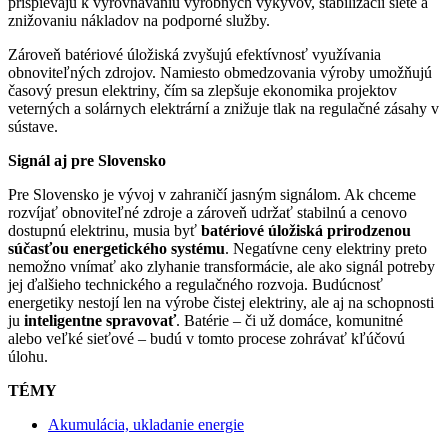
prispievajú k vyrovnávaniu výrobných výkyvov, stabilizácii siete a
znižovaniu nákladov na podporné služby.
Zároveň batériové úložiská zvyšujú efektívnosť využívania
obnoviteľných zdrojov. Namiesto obmedzovania výroby umožňujú
časový presun elektriny, čím sa zlepšuje ekonomika projektov
veterných a solárnych elektrární a znižuje tlak na regulačné zásahy v
sústave.
Signál aj pre Slovensko
Pre Slovensko je vývoj v zahraničí jasným signálom. Ak chceme
rozvíjať obnoviteľné zdroje a zároveň udržať stabilnú a cenovo
dostupnú elektrinu, musia byť
batériové úložiská prirodzenou
súčasťou energetického systému
. Negatívne ceny elektriny preto
nemožno vnímať ako zlyhanie transformácie, ale ako signál potreby
jej ďalšieho technického a regulačného rozvoja. Budúcnosť
energetiky nestojí len na výrobe čistej elektriny, ale aj na schopnosti
ju
inteligentne spravovať
. Batérie – či už domáce, komunitné
alebo veľké sieťové – budú v tomto procese zohrávať kľúčovú
úlohu.
TÉMY
Akumulácia, ukladanie energie