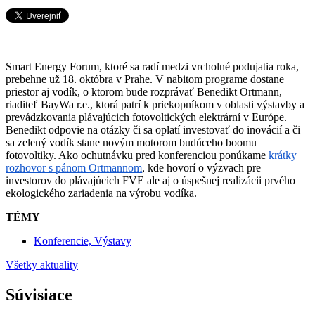
Smart Energy Forum, ktoré sa radí medzi vrcholné podujatia roka,
prebehne už 18. októbra v Prahe. V nabitom programe dostane
priestor aj vodík, o ktorom bude rozprávať Benedikt Ortmann,
riaditeľ BayWa r.e., ktorá patrí k priekopníkom v oblasti výstavby a
prevádzkovania plávajúcich fotovoltických elektrární v Európe.
Benedikt odpovie na otázky či sa oplatí investovať do inovácií a či
sa zelený vodík stane novým motorom budúceho boomu
fotovoltiky. Ako ochutnávku pred konferenciou ponúkame
krátky
rozhovor s pánom Ortmannom
, kde hovorí o výzvach pre
investorov do plávajúcich FVE ale aj o úspešnej realizácii prvého
ekologického zariadenia na výrobu vodíka.
TÉMY
Konferencie, Výstavy
Všetky aktuality
Súvisiace