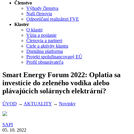
Členstvo
Výhody členstva
Naši členovia
Odporúčaní realizátori FVE
Klaster
O klastri
Vízia a poslanie
Členovia a partneri
Ciele a aktivity klastra
Digitálna platforma
Projekt spolufinancovaný EÚ
Profil obstarávateľa
Smart Energy Forum 2022: Oplatia sa
investície do zeleného vodíka alebo
plávajúcich solárnych elektrární?
ÚVOD
→
AKTUALITY
→
Novinky
SAPI
05. 10. 2022