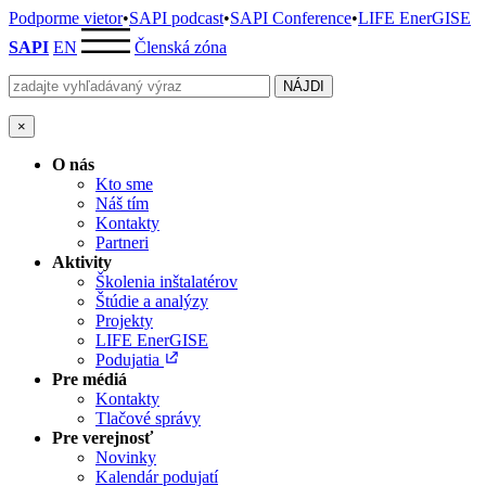
Podporme vietor
•
SAPI podcast
•
SAPI Conference
•
LIFE EnerGISE
SAPI
EN
Členská zóna
×
O nás
Kto sme
Náš tím
Kontakty
Partneri
Aktivity
Školenia inštalatérov
Štúdie a analýzy
Projekty
LIFE EnerGISE
Podujatia
Pre médiá
Kontakty
Tlačové správy
Pre verejnosť
Novinky
Kalendár podujatí