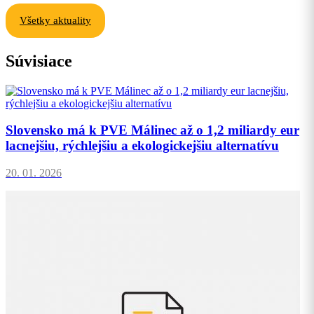
Všetky aktuality
Súvisiace
Slovensko má k PVE Málinec až o 1,2 miliardy eur
lacnejšiu, rýchlejšiu a ekologickejšiu alternatívu
20. 01. 2026