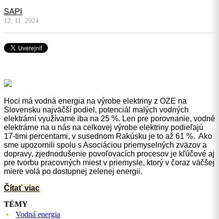
SAPI
12. 11. 2024
Hoci má vodná energia na výrobe elektriny z OZE na
Slovensku najväčší podiel, potenciál malých vodných
elektrární využívame iba na 25 %. Len pre porovnanie, vodné
elektrárne na u nás na celkovej výrobe elektriny podieľajú
17-timi percentami, v susednom Rakúsku je to až 61 %. Ako
sme upozornili spolu s Asociáciou priemyselných zväzov a
dopravy, zjednodušenie povoľovacích procesov je kľúčové aj
pre tvorbu pracovných miest v priemysle, ktorý v čoraz väčšej
miere volá po dostupnej zelenej energii.
Čítať viac
TÉMY
Vodná energia