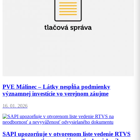
PVE Málinec – Látky nespĺňa podmienky
významnej investície vo verejnom záujme
16. 01. 2026
SAPI upozorňuje v otvorenom liste vedenie RTVS