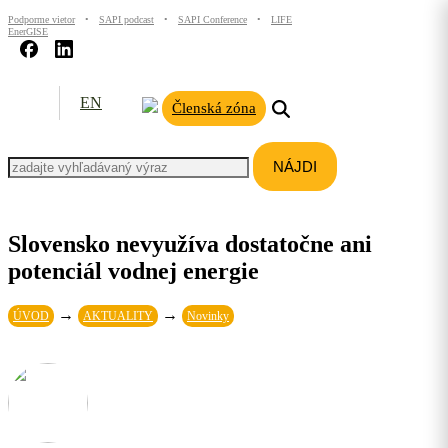
Podporme vietor
•
SAPI podcast
•
SAPI Conference
•
LIFE
EnerGISE
EN
Členská zóna
Slovensko nevyužíva dostatočne ani
potenciál vodnej energie
→
→
ÚVOD
AKTUALITY
Novinky