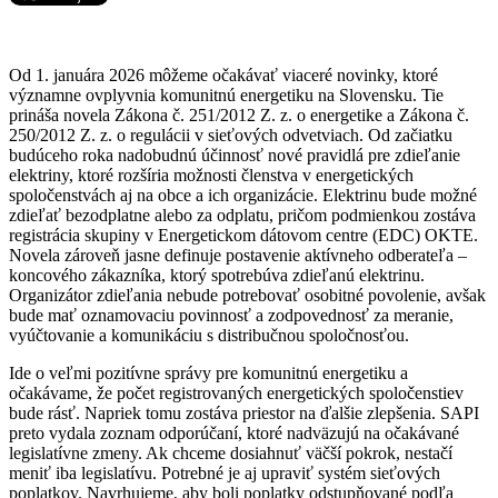
Od 1. januára 2026 môžeme očakávať viaceré novinky, ktoré
významne ovplyvnia komunitnú energetiku na Slovensku. Tie
prináša novela Zákona č. 251/2012 Z. z. o energetike a Zákona č.
250/2012 Z. z. o regulácii v sieťových odvetviach. Od začiatku
budúceho roka nadobudnú účinnosť nové pravidlá pre zdieľanie
elektriny, ktoré rozšíria možnosti členstva v energetických
spoločenstvách aj na obce a ich organizácie. Elektrinu bude možné
zdieľať bezodplatne alebo za odplatu, pričom podmienkou zostáva
registrácia skupiny v Energetickom dátovom centre
(EDC)
OKTE.
Novela zároveň jasne definuje postavenie aktívneho odberateľa –
koncového zákazníka, ktorý spotrebúva zdieľanú elektrinu.
Organizátor zdieľania nebude potrebovať osobitné povolenie, avšak
bude mať oznamovaciu povinnosť a zodpovednosť za meranie,
vyúčtovanie a komunikáciu s distribučnou spoločnosťou.
Ide o veľmi pozitívne správy pre komunitnú energetiku a
očakávame, že počet registrovaných energetických spoločenstiev
bude rásť. Napriek tomu zostáva priestor na ďalšie zlepšenia. SAPI
preto vydala zoznam odporúčaní, ktoré nadväzujú na očakávané
legislatívne zmeny. Ak chceme dosiahnuť väčší pokrok, nestačí
meniť iba legislatívu. Potrebné je aj upraviť systém sieťových
poplatkov. Navrhujeme, aby boli poplatky odstupňované podľa