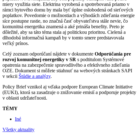
miery využitia siete. Elektrina vyrobená a spotrebovaná priamo v
rámci bytového domu by mala byť úplne oslobodená od sieťových
poplatkov. Povedomie o možnostiach a výhodách zdieľania energie
síce postupne rastie, no značná časť obyvateľstva stále nevie, čo
komunitná energetika znamená a aké prináša benefity. Preto je
dôležité, aby sa táto téma stala aj politickou prioritou. Cielená a
dlhodobá informačná kampaň by v tomto smere predstavovala
veľký prínos.
Celý zoznam odporúčaní nájdete v dokumente
Odporúčania pre
rozvoj komunitnej energetiky v SR
s podtitulom Systémové
opatrenia na zabezpečenie spravodlivého a efektívneho zdieľania
OZE. Dokument si môžete stiahnuť na webových stránkach SAPI
v sekcii
Štúdie a analýzy
.
Policy Brief
vznikol aj vďaka podpore European Climate Initiative
(EUKI), ktorá sa zasadzuje o znižovanie emisií a podporuje projekty
v oblasti udržateľnosti.
TÉMY
Iné
Všetky aktuality