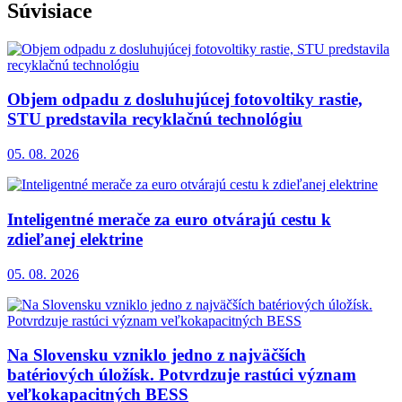
Súvisiace
Objem odpadu z dosluhujúcej fotovoltiky rastie,
STU predstavila recyklačnú technológiu
05. 08. 2026
Inteligentné merače za euro otvárajú cestu k
zdieľanej elektrine
05. 08. 2026
Na Slovensku vzniklo jedno z najväčších
batériových úložísk. Potvrdzuje rastúci význam
veľkokapacitných BESS