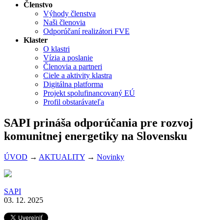
Členstvo
Výhody členstva
Naši členovia
Odporúčaní realizátori FVE
Klaster
O klastri
Vízia a poslanie
Členovia a partneri
Ciele a aktivity klastra
Digitálna platforma
Projekt spolufinancovaný EÚ
Profil obstarávateľa
SAPI prináša odporúčania pre rozvoj
komunitnej energetiky na Slovensku
ÚVOD
→
AKTUALITY
→
Novinky
SAPI
03. 12. 2025