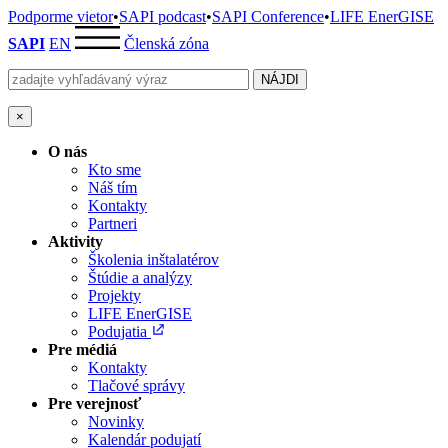
Podporme vietor
•
SAPI podcast
•
SAPI Conference
•
LIFE EnerGISE
SAPI
EN
Členská zóna
×
O nás
Kto sme
Náš tím
Kontakty
Partneri
Aktivity
Školenia inštalatérov
Štúdie a analýzy
Projekty
LIFE EnerGISE
Podujatia
Pre médiá
Kontakty
Tlačové správy
Pre verejnosť
Novinky
Kalendár podujatí