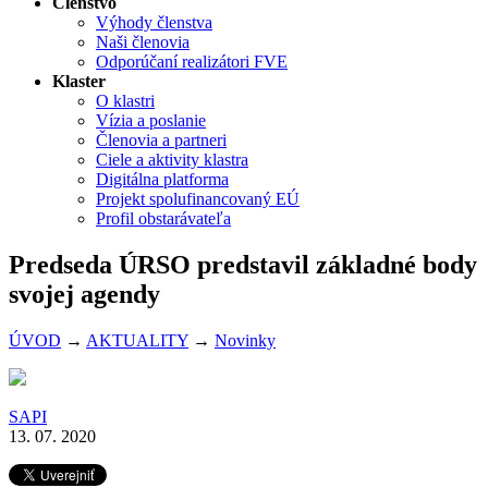
Členstvo
Výhody členstva
Naši členovia
Odporúčaní realizátori FVE
Klaster
O klastri
Vízia a poslanie
Členovia a partneri
Ciele a aktivity klastra
Digitálna platforma
Projekt spolufinancovaný EÚ
Profil obstarávateľa
Predseda ÚRSO predstavil základné body
svojej agendy
ÚVOD
→
AKTUALITY
→
Novinky
SAPI
13. 07. 2020