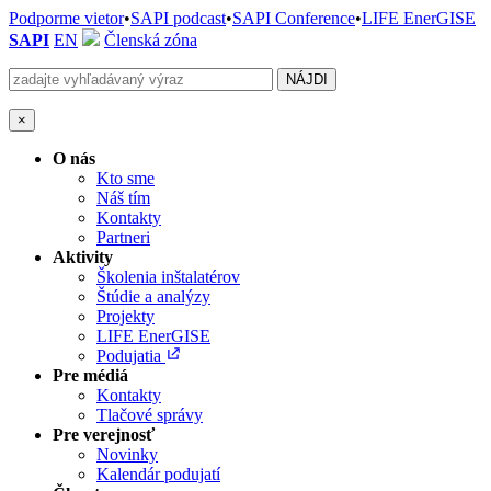
Podporme vietor
•
SAPI podcast
•
SAPI Conference
•
LIFE EnerGISE
SAPI
EN
Členská zóna
×
O nás
Kto sme
Náš tím
Kontakty
Partneri
Aktivity
Školenia inštalatérov
Štúdie a analýzy
Projekty
LIFE EnerGISE
Podujatia
Pre médiá
Kontakty
Tlačové správy
Pre verejnosť
Novinky
Kalendár podujatí