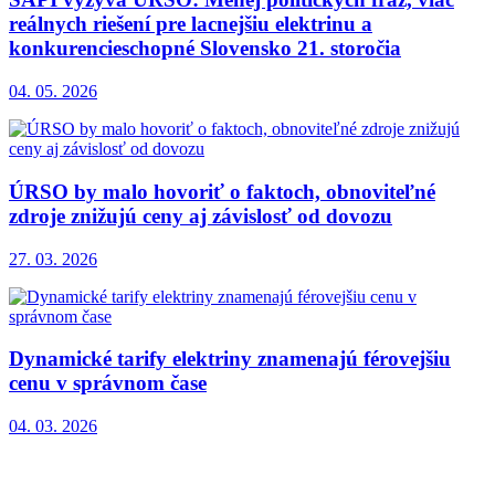
reálnych riešení pre lacnejšiu elektrinu a
konkurencieschopné Slovensko 21. storočia
04. 05. 2026
ÚRSO by malo hovoriť o faktoch, obnoviteľné
zdroje znižujú ceny aj závislosť od dovozu
27. 03. 2026
Dynamické tarify elektriny znamenajú férovejšiu
cenu v správnom čase
04. 03. 2026