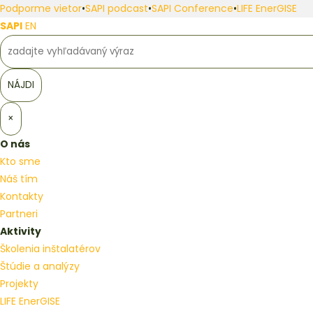
Podporme vietor
•
SAPI podcast
•
SAPI Conference
•
LIFE EnerGISE
SAPI
EN
×
O nás
Kto sme
Náš tím
Kontakty
Partneri
Aktivity
Školenia inštalatérov
Štúdie a analýzy
Projekty
LIFE EnerGISE