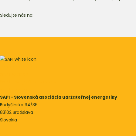
Sledujte nás na:
Podporme vietor
SAPI podcast
SAPI Energy Conference
SAPI Klaster
SAPI - Slovenská asociácia udržateľnej energetiky
Budyšínska 94/36
83102 Bratislava
Slovakia
info@sapi.sk