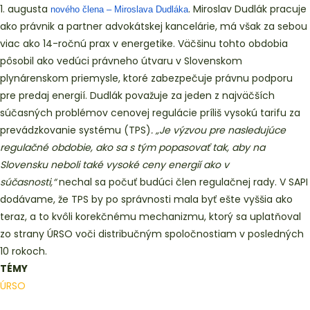
1. augusta
. Miroslav Dudlák pracuje
nového člena – Miroslava Dudláka
ako právnik a partner advokátskej kancelárie, má však za sebou
viac ako 14-ročnú prax v energetike. Väčšinu tohto obdobia
pôsobil ako vedúci právneho útvaru v Slovenskom
plynárenskom priemysle, ktoré zabezpečuje právnu podporu
pre predaj energií. Dudlák považuje za jeden z najväčších
súčasných problémov cenovej regulácie príliš vysokú tarifu za
prevádzkovanie systému (TPS)
. „Je výzvou pre nasledujúce
regulačné obdobie, ako sa s tým popasovať tak, aby na
Slovensku neboli také vysoké ceny energií ako v
súčasnosti,“
nechal sa počuť budúci člen regulačnej rady. V SAPI
dodávame, že TPS by po správnosti mala byť ešte vyššia ako
teraz, a to kvôli korekčnému mechanizmu, ktorý sa uplatňoval
zo strany ÚRSO voči distribučným spoločnostiam v posledných
10 rokoch.
TÉMY
ÚRSO