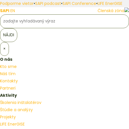
Podporme vietor
•
SAPI podcast
•
SAPI Conference
•
LIFE EnerGISE
SAPI
EN
Členská zóna
×
O nás
Kto sme
Náš tím
Kontakty
Partneri
Aktivity
Školenia inštalatérov
Štúdie a analýzy
Projekty
LIFE EnerGISE