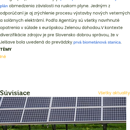
obmedzenia závislosti na ruskom plyne. Jedným z
plán
odporúčaní je aj zrýchlenie procesu výstavby nových veterných
a solárnych elektrární. Podľa Agentúry sú všetky navrhnuté
opatrenia v súlade s európskou Zelenou dohodou.V kontexte
diverzifikácie zdrojov je pre Slovensko dobrou správou, že v
Jelšave bola uvedená do prevádzky
.
prvá biometánová stanica
TÉMY
Iné
Súvisiace
Všetky aktuality