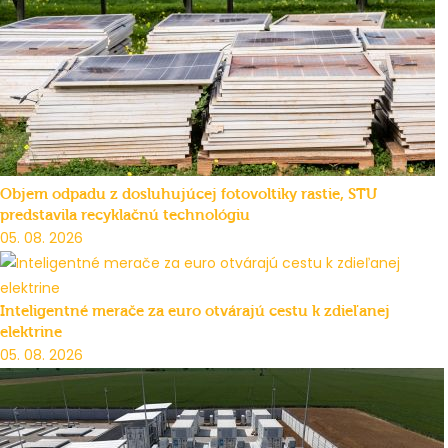
Objem odpadu z dosluhujúcej fotovoltiky rastie, STU
predstavila recyklačnú technológiu
05. 08. 2026
Inteligentné merače za euro otvárajú cestu k zdieľanej
elektrine
05. 08. 2026