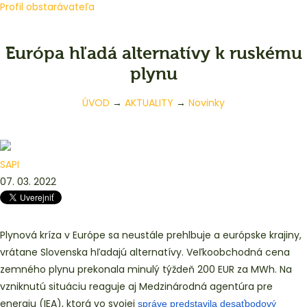
Profil obstarávateľa
Európa hľadá alternatívy k ruskému
plynu
ÚVOD
→
AKTUALITY
→
Novinky
SAPI
07. 03. 2022
Plynová kríza v Európe sa neustále prehlbuje a európske krajiny,
vrátane Slovenska hľadajú alternatívy. Veľkoobchodná cena
zemného plynu prekonala minulý týždeň 200 EUR za MWh. Na
vzniknutú situáciu reaguje aj Medzinárodná agentúra pre
energiu (IEA), ktorá vo svojej
správe predstavila desaťbodový