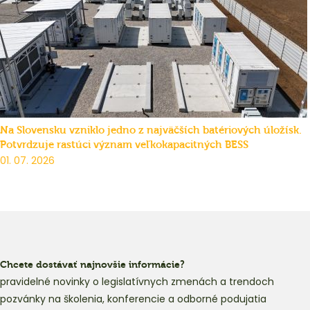
Na Slovensku vzniklo jedno z najväčších batériových úložísk.
Potvrdzuje rastúci význam veľkokapacitných BESS
01. 07. 2026
Chcete dostávať najnovšie informácie?
pravidelné novinky o legislatívnych zmenách a trendoch
pozvánky na školenia, konferencie a odborné podujatia