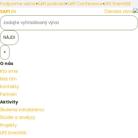
Podporme vietor
•
SAPI podcast
•
SAPI Conference
•
LIFE EnerGISE
SAPI
EN
Členská zóna
×
O nás
Kto sme
Náš tím
Kontakty
Partneri
Aktivity
Školenia inštalatérov
Štúdie a analýzy
Projekty
LIFE EnerGISE