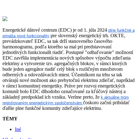
Energetické dátové centrum (EDC) je od 1. júla 2024
plne funkčné a
pre slovenský energetický trh. OKTE,
prináša nové funkcionality
prevádzkovateľ EDC, sa tak drží stanoveného časového
harmonogramu, podľa ktorého sa mal pri predstavovaní
jednotlivých funkcionalít riadiť. Postupné "odhaľovanie" možností
EDC zavŕšila implementácia nových spôsobov výpočtu zdieľania
elektriny a vytvorenie tzv. agregačných blokov, v rámci ktorých
bude jeden agregátor riadiť celý blok s rozličným množstvom
odberných a odovzdávacích miest. Účastníkom na trhu sa tak
otvárajú nové možnosti ako prebytočnú elektrinu zdieľať, napríklad
v rámci komunitnej energetiky. Práve pre rozvoj energetických
komunít bolo EDC dlhodobo označované za kľúčový nástroj a
základný predpoklad ich vzniku. Veríme preto, že
k aktuálne trom
čoskoro začnú pribúdať
registrovaným energetickým spoločenstvám
ďalšie plne funkčné komunity zdieľajúce elektrinu.
TÉMY
Iné