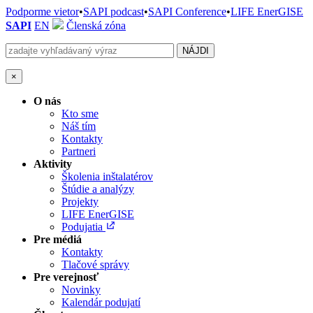
Podporme vietor
•
SAPI podcast
•
SAPI Conference
•
LIFE EnerGISE
SAPI
EN
Členská zóna
×
O nás
Kto sme
Náš tím
Kontakty
Partneri
Aktivity
Školenia inštalatérov
Štúdie a analýzy
Projekty
LIFE EnerGISE
Podujatia
Pre médiá
Kontakty
Tlačové správy
Pre verejnosť
Novinky
Kalendár podujatí