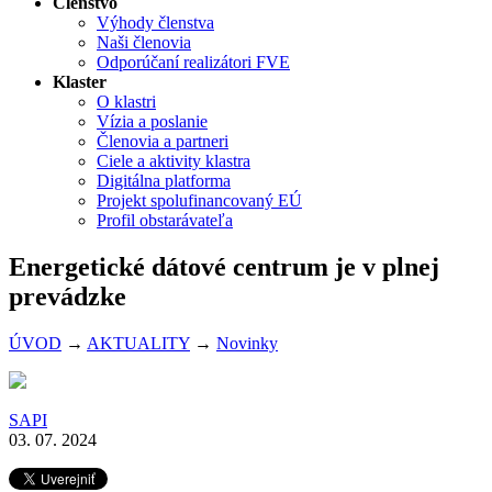
Členstvo
Výhody členstva
Naši členovia
Odporúčaní realizátori FVE
Klaster
O klastri
Vízia a poslanie
Členovia a partneri
Ciele a aktivity klastra
Digitálna platforma
Projekt spolufinancovaný EÚ
Profil obstarávateľa
Energetické dátové centrum je v plnej
prevádzke
ÚVOD
→
AKTUALITY
→
Novinky
SAPI
03. 07. 2024