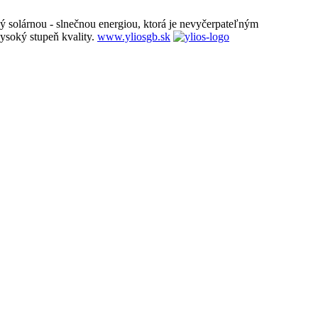
ný solárnou - slnečnou energiou, ktorá je nevyčerpateľným
ysoký stupeň kvality.
www.yliosgb.sk