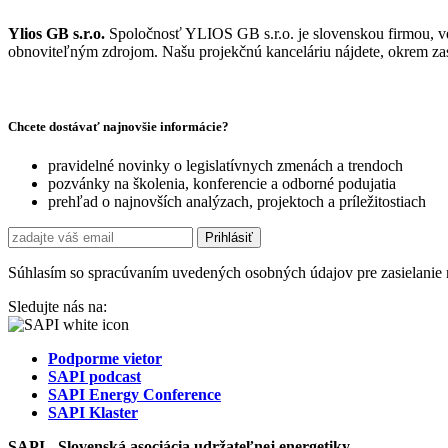
Ylios GB s.r.o.
Spoločnosť YLIOS GB s.r.o. je slovenskou firmou, ven
obnoviteľným zdrojom. Našu projekčnú kanceláriu nájdete, okrem zas
Chcete dostávať najnovšie informácie?
pravidelné novinky o legislatívnych zmenách a trendoch
pozvánky na školenia, konferencie a odborné podujatia
prehľad o najnovších analýzach, projektoch a príležitostiach
Súhlasím so spracúvaním uvedených osobných údajov pre zasielanie 
Sledujte nás na:
Podporme vietor
SAPI podcast
SAPI Energy Conference
SAPI Klaster
SAPI - Slovenská asociácia udržateľnej energetiky