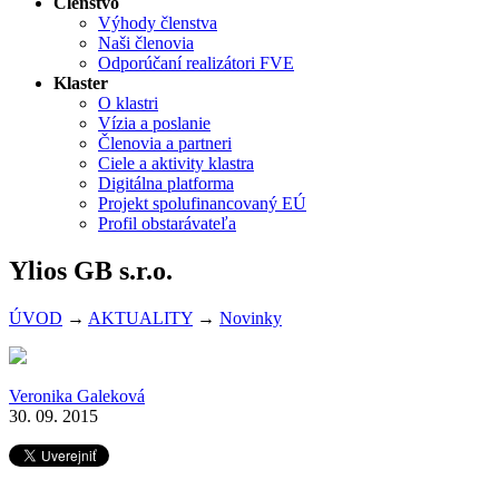
Členstvo
Výhody členstva
Naši členovia
Odporúčaní realizátori FVE
Klaster
O klastri
Vízia a poslanie
Členovia a partneri
Ciele a aktivity klastra
Digitálna platforma
Projekt spolufinancovaný EÚ
Profil obstarávateľa
Ylios GB s.r.o.
ÚVOD
→
AKTUALITY
→
Novinky
Veronika Galeková
30. 09. 2015