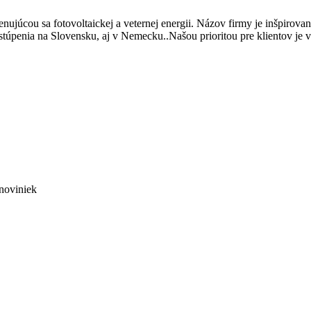
ujúcou sa fotovoltaickej a veternej energii. Názov firmy je inšpirova
túpenia na Slovensku, aj v Nemecku..Našou prioritou pre klientov je v
noviniek