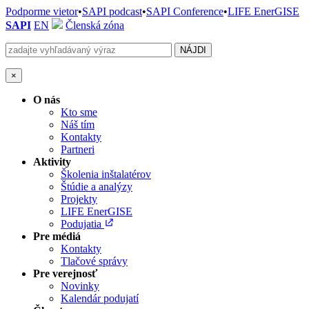
Podporme vietor
•
SAPI podcast
•
SAPI Conference
•
LIFE EnerGISE
SAPI
EN
Členská zóna
×
O nás
Kto sme
Náš tím
Kontakty
Partneri
Aktivity
Školenia inštalatérov
Štúdie a analýzy
Projekty
LIFE EnerGISE
Podujatia
Pre médiá
Kontakty
Tlačové správy
Pre verejnosť
Novinky
Kalendár podujatí