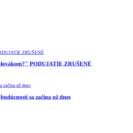
eny Slovákom?" PODUJATIE ZRUŠENÉ
budúcnosti sa začína už dnes