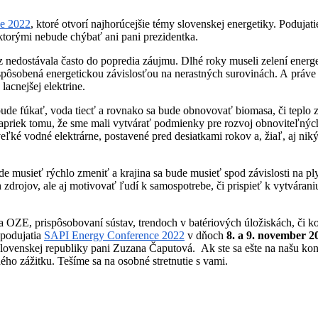
e 2022
, ktoré otvorí najhorúcejšie témy slovenskej energetiky. Podujat
torými nebude chýbať ani pani prezidentka.
 nedostávala často do popredia záujmu. Dlhé roky museli zelení energe
spôsobená energetickou závislosťou na nerastných surovinách. A práve
lacnejšej elektrine.
e fúkať, voda tiecť a rovnako sa bude obnovovať biomasa, či teplo zvn
Napriek tomu, že sme mali vytvárať podmienky pre rozvoj obnoviteľnýc
eľké vodné elektrárne, postavené pred desiatkami rokov a, žiaľ, aj n
ude musieť rýchlo zmeniť a krajina sa bude musieť spod závislosti na p
drojov, ale aj motivovať ľudí k samospotrebe, či prispieť k vytváraniu
na OZE, prispôsobovaní sústav, trendoch v batériových úložiskách, či 
 podujatia
SAPI Energy Conference 2022
v dňoch
8. a 9. november 20
a Slovenskej republiky pani Zuzana Čaputová.
Ak ste sa ešte na našu ko
ného zážitku. Tešíme sa na osobné stretnutie s vami.