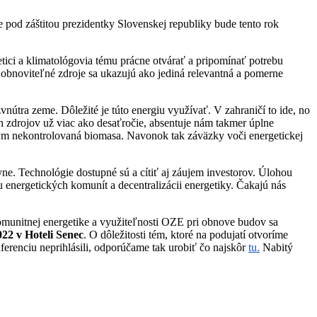
ie pod záštitou prezidentky Slovenskej republiky bude tento rok
tici a klimatológovia tému prácne otvárať a pripomínať potrebu
 obnoviteľné zdroje sa ukazujú ako jediná relevantná a pomerne
útra zeme. Dôležité je túto energiu využívať. V zahraničí to ide, no
h zdrojov už viac ako desaťročie, absentuje nám takmer úplne
ikým nekontrolovaná biomasa. Navonok tak záväzky voči energetickej
lyne. Technológie dostupné sú a cítiť aj záujem investorov. Úlohou
 energetických komunít a decentralizácii energetiky. Čakajú nás
komunitnej energetike a využiteľnosti OZE pri obnove budov sa
22 v Hoteli Senec
. O dôležitosti tém, ktoré na podujatí otvoríme
nferenciu neprihlásili, odporúčame tak urobiť čo najskôr
tu.
Nabitý