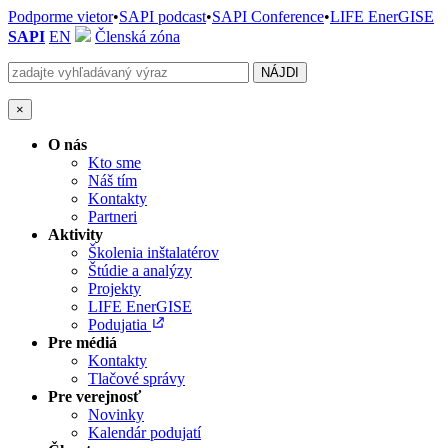
Podporme vietor
•
SAPI podcast
•
SAPI Conference
•
LIFE EnerGISE
SAPI
EN
Členská zóna
×
O nás
Kto sme
Náš tím
Kontakty
Partneri
Aktivity
Školenia inštalatérov
Štúdie a analýzy
Projekty
LIFE EnerGISE
Podujatia
Pre médiá
Kontakty
Tlačové správy
Pre verejnosť
Novinky
Kalendár podujatí