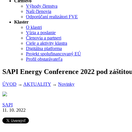
Členstvo
Výhody členstva
Naši členovia
Odporúčaní realizátori FVE
Klaster
O klastri
Vízia a poslanie
Členovia a partneri
Ciele a aktivity klastra
Digitálna platforma
Projekt spolufinancovaný EÚ
Profil obstarávateľa
SAPI Energy Conference 2022 pod záštitou
ÚVOD
→
AKTUALITY
→
Novinky
SAPI
11. 10. 2022