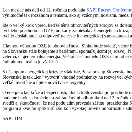
Len mesiac nás delí od 12. ročníka podujatia
SAPI Energy Conferenc
výnimočné tak rozsahom a témami, ako aj vzácnymi hosťami, medzi k
Ide o veľký krok vpred, keďže téma obnoviteľných zdrojov sa doteraz
rýchleho prechodu na OZE, no karty zamiešala až energetická kríza, 
rýchlo dosiahnuteľná odpoveď na ceste k energetickej samostatnosti a 
Hlavnou výhodou OZE je obnoviteľnosť. Slnko bude svietiť, vietor bud
na Slovensku stále bojujeme s bariérami, spomaľujúcimi jej rozvoj. 
veterná, či geotermálna energia. Veľkú časť podielu OZE nám robia v
únii plníme, realita je však iná.
S nástupom energetickej krízy je však isté, že sa prístup Slovenska b
Slovenska je tak „len“ vytvoriť vhodné podmienky na rozvoj veľkých z
veľké investície a úplne nová tvár energetiky.
O energetickej kríze a bezpečnosti, úlohách Slovenska pri prechode 
budeme baviť s domácimi a zahraničnými odborníkmi na 12. ročníku
svedčí aj skutočnosť, že nad podujatím prevzala záštitu prezidentk
program a kvalitní spríkri sú zárukou vysokej úrovne odbornosti a sil
SAPI TÍM