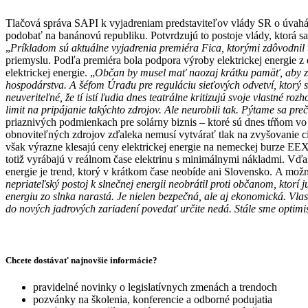
Tlačová správa SAPI k vyjadreniam predstaviteľov vlády SR o úvahác
podobať na banánovú republiku. Potvrdzujú to postoje vlády, ktorá s
„
Príkladom sú aktuálne vyjadrenia premiéra Fica, ktorými zdôvodnil
priemyslu. Podľa premiéra bola podpora výroby elektrickej energie z
elektrickej energie. „
Občan by musel mať naozaj krátku pamäť, aby zab
hospodárstva. A šéfom Úradu pre reguláciu sieťových odvetví, ktorý s
neuveriteľné, že tí istí ľudia dnes teatrálne kritizujú svoje vlastné 
limit na pripájanie takýchto zdrojov. Ale neurobili tak. Pýtame sa 
priaznivých podmienkach pre solárny biznis – ktoré sú dnes tŕňom vo
obnoviteľných zdrojov zďaleka nemusí vytvárať tlak na zvyšovanie ci
však výrazne klesajú ceny elektrickej energie na nemeckej burze EEX.
totiž vyrábajú v reálnom čase elektrinu s minimálnymi nákladmi. Vďa
energie je trend, ktorý v krátkom čase neobíde ani Slovensko. A možn
nepriateľský postoj k slnečnej energii neobrátil proti občanom, ktorí 
energiu zo slnka narastá. Je nielen bezpečná, ale aj ekonomická. Vla
do nových jadrových zariadení povedať určite nedá. Stále sme optimis
Chcete dostávať najnovšie informácie?
pravidelné novinky o legislatívnych zmenách a trendoch
pozvánky na školenia, konferencie a odborné podujatia