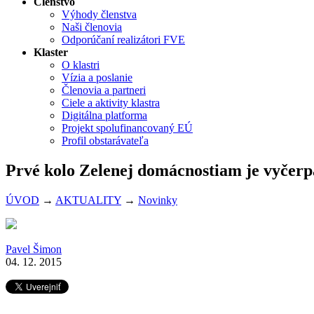
Členstvo
Výhody členstva
Naši členovia
Odporúčaní realizátori FVE
Klaster
O klastri
Vízia a poslanie
Členovia a partneri
Ciele a aktivity klastra
Digitálna platforma
Projekt spolufinancovaný EÚ
Profil obstarávateľa
Prvé kolo Zelenej domácnostiam je vyčer
ÚVOD
→
AKTUALITY
→
Novinky
Pavel Šimon
04. 12. 2015