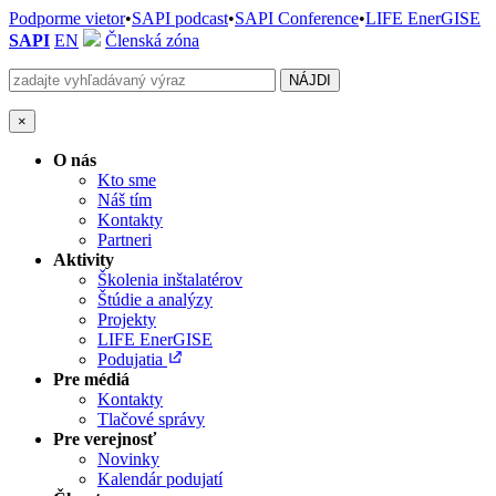
Podporme vietor
•
SAPI podcast
•
SAPI Conference
•
LIFE EnerGISE
SAPI
EN
Členská zóna
×
O nás
Kto sme
Náš tím
Kontakty
Partneri
Aktivity
Školenia inštalatérov
Štúdie a analýzy
Projekty
LIFE EnerGISE
Podujatia
Pre médiá
Kontakty
Tlačové správy
Pre verejnosť
Novinky
Kalendár podujatí