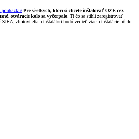
o-poukazku/
Pre všetkých, ktorí si chcete inštalovať OZE cez
sné, otváracie kolo sa vyčerpalo.
Tí čo sa stihli zaregistrovať
SIEA, zhotovitelia a inštalátori budú vedieť viac a inštalácie pôjdu