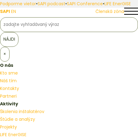
Podporme vietor
•
SAPI podcast
•
SAPI Conference
•
LIFE EnerGISE
SAPI
EN
Členská zóna
×
O nás
Kto sme
Náš tím
Kontakty
Partneri
Aktivity
Školenia inštalatérov
Štúdie a analýzy
Projekty
LIFE EnerGISE