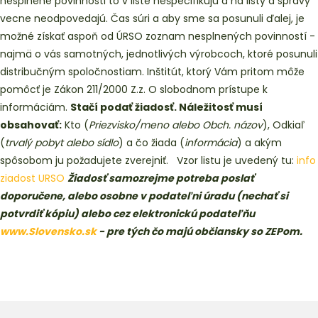
nesplnené povinnosti to v liste nešpecifikujú a na listy a správy
vecne neodpovedajú. Čas súri a aby sme sa posunuli ďalej, je
možné získať aspoň od ÚRSO zoznam nesplnených povinností -
najmä o vás samotných, jednotlivých výrobcoch, ktoré posunuli
distribučným spoločnostiam. Inštitút, ktorý Vám pritom môže
pomôcť je Zákon 211/2000 Z.z. O slobodnom prístupe k
informáciám.
Stačí podať žiadosť. Náležitosť musí
obsahovať:
Kto (
Priezvisko/meno alebo Obch. názov
), Odkiaľ
(
trvalý pobyt alebo sídlo
) a čo žiada (
informácia
) a akým
spôsobom ju požadujete zverejniť. Vzor listu je uvedený tu:
info
ziadost URSO
Žiadosť samozrejme potreba poslať
doporučene, alebo osobne v podateľni úradu (nechať si
potvrdiť kópiu) alebo cez elektronickú podateľňu
www.Slovensko.sk
- pre tých čo majú občiansky so ZEPom.