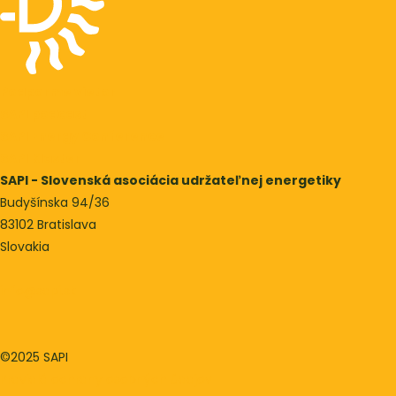
Podporme vietor
SAPI podcast
SAPI Energy Conference
SAPI Klaster
SAPI - Slovenská asociácia udržateľnej energetiky
Budyšínska 94/36
83102 Bratislava
Slovakia
info@sapi.sk
©2025 SAPI
Pravidlá ochrany osobných údajov