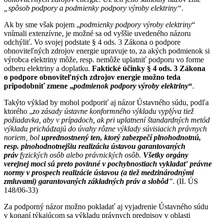
„spôsob podpory a podmienky podpory výroby elektriny“
.
Ak by sme však pojem „
podmienky podpory výroby elektriny
“
vnímali extenzívne, je možné sa od vyššie uvedeného názoru
odchýliť. Vo svojej podstate § 4 ods. 3 Zákona o podpore
obnoviteľných zdrojov energie upravuje to, za akých podmienok si
výrobca elektriny môže, resp. nemôže uplatniť podporu vo forme
odberu elektriny a doplatku.
Faktické účinky § 4 ods. 3 Zákona
o podpore obnoviteľných zdrojov energie možno teda
pripodobniť zmene „
podmienok podpory výroby elektriny
“
.
Takýto výklad by mohol podporiť aj názor Ústavného súdu, podľa
ktorého „
zo zásady ústavne konformného výkladu vyplýva tiež
požiadavka, aby v prípadoch, ak pri uplatnení štandardných metód
výkladu prichádzajú do úvahy rôzne výklady súvisiacich právnych
noriem, bol
uprednostnený ten, ktorý zabezpečí plnohodnotnú,
resp. plnohodnotnejšiu realizáciu ústavou garantovaných
práv
fyzických osôb alebo právnických osôb.
Všetky orgány
verejnej moci sú preto povinné v pochybnostiach vykladať právne
normy v prospech realizácie ústavou (a tiež medzinárodnými
zmluvami) garantovaných základných práv a slobôd
”
. (II. ÚS
148/06-33)
Za podporný názor možno pokladať aj vyjadrenie Ústavného súdu
v konaní týkajúcom sa výkladu právnych predpisov v oblasti