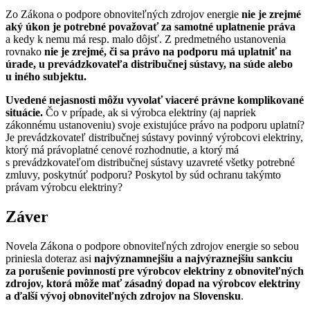
Zo Zákona o podpore obnoviteľných zdrojov energie
nie je zrejmé
aký úkon je potrebné považovať za samotné uplatnenie práva
a kedy k nemu má resp. malo dôjsť. Z predmetného ustanovenia
rovnako
nie je zrejmé, či sa právo na podporu má uplatniť na
úrade, u prevádzkovateľa distribučnej sústavy, na súde alebo
u iného subjektu.
Uvedené nejasnosti môžu vyvolať viaceré právne komplikované
situácie.
Čo v prípade, ak si výrobca elektriny (aj napriek
zákonnému ustanoveniu) svoje existujúce právo na podporu uplatní?
Je prevádzkovateľ distribučnej sústavy povinný výrobcovi elektriny,
ktorý má právoplatné cenové rozhodnutie, a ktorý má
s prevádzkovateľom distribučnej sústavy uzavreté všetky potrebné
zmluvy, poskytnúť podporu? Poskytol by súd ochranu takýmto
právam výrobcu elektriny?
Záver
Novela Zákona o podpore obnoviteľných zdrojov energie so sebou
priniesla doteraz asi
najvýznamnejšiu a najvýraznejšiu sankciu
za porušenie povinností pre výrobcov elektriny z obnoviteľných
zdrojov, ktorá môže mať zásadný dopad na výrobcov elektriny
a ďalší vývoj obnoviteľných zdrojov na Slovensku
.