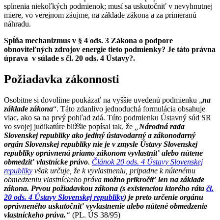
splnenia niekoľkých podmienok; musí sa uskutočniť v nevyhnutnej
miere, vo verejnom záujme, na základe zákona a za primeranú
náhradu.
Spĺňa mechanizmus v § 4 ods. 3 Zákona o podpore
obnoviteľných zdrojov energie tieto podmienky? Je táto právna
úprava v súlade s čl. 20 ods. 4 Ústavy?.
Požiadavka zákonnosti
Osobitne si dovolíme poukázať na vyššie uvedenú podmienku „
na
základe zákona
“. Táto zdanlivo jednoduchá formulácia obsahuje
viac, ako sa na prvý pohľad zdá. Túto podmienku Ústavný súd SR
vo svojej judikatúre bližšie popísal tak, že
„
Národná rada
Slovenskej republiky ako jediný ústavodarný a zákonodarný
orgán Slovenskej republiky nie je v zmysle Ústavy Slovenskej
republiky oprávnená priamo zákonom vyvlastniť alebo nútene
obmedziť vlastnícke právo
.
Článok 20 ods. 4 Ústavy Slovenskej
republiky
však určuje, že k vyvlastneniu, pripadne k nútenému
obmedzeniu vlastníckeho práva
možno prikročiť len na základe
zákona. Prvou požiadavkou zákona (s existenciou ktorého ráta
čl.
20 ods. 4 Ústavy Slovenskej republiky
) je preto určenie orgánu
oprávneného uskutočniť vyvlastnenie alebo nútené obmedzenie
vlastníckeho práva.
“
(PL. ÚS 38/95)