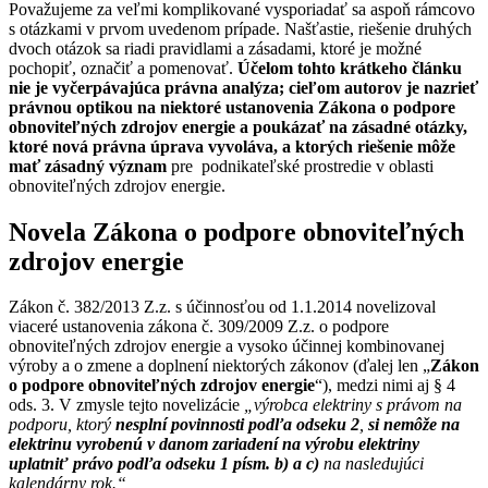
Považujeme za veľmi komplikované vysporiadať sa aspoň rámcovo
s otázkami v prvom uvedenom prípade. Našťastie, riešenie druhých
dvoch otázok sa riadi pravidlami a zásadami, ktoré je možné
pochopiť, označiť a pomenovať.
Účelom tohto krátkeho článku
nie je vyčerpávajúca právna analýza;
cieľom autorov je nazrieť
právnou optikou na niektoré ustanovenia Zákona o podpore
obnoviteľných zdrojov energie
a poukázať na zásadné otázky,
ktoré nová právna úprava vyvoláva, a ktorých riešenie môže
mať zásadný význam
pre podnikateľské prostredie v oblasti
obnoviteľných zdrojov energie.
Novela Zákona o podpore obnoviteľných
zdrojov energie
Zákon č. 382/2013 Z.z. s účinnosťou od 1.1.2014 novelizoval
viaceré ustanovenia zákona č. 309/2009 Z.z. o podpore
obnoviteľných zdrojov energie a vysoko účinnej kombinovanej
výroby a o zmene a doplnení niektorých zákonov (ďalej len „
Zákon
o podpore obnoviteľných zdrojov energie
“), medzi nimi aj § 4
ods. 3. V zmysle tejto novelizácie
„výrobca elektriny s právom na
podporu, ktorý
nesplní povinnosti podľa odseku 2
,
si nemôže na
elektrinu vyrobenú v danom zariadení na výrobu elektriny
uplatniť právo podľa odseku 1 písm. b) a c)
na nasledujúci
kalendárny rok.“