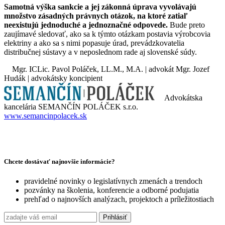
Samotná výška sankcie a jej zákonná úprava vyvolávajú
množstvo zásadných právnych otázok, na ktoré zatiaľ
neexistujú jednoduché a jednoznačné odpovede.
Bude preto
zaujímavé sledovať, ako sa k týmto otázkam postavia výrobcovia
elektriny a ako sa s nimi popasuje úrad, prevádzkovatelia
distribučnej sústavy a v neposlednom rade aj slovenské súdy.
Mgr. ICLic. Pavol Poláček, LL.M., M.A. | advokát Mgr. Jozef
Hudák | advokátsky koncipient
Advokátska
kancelária SEMANČÍN POLÁČEK s.r.o.
www.semancinpolacek.sk
Chcete dostávať najnovšie informácie?
pravidelné novinky o legislatívnych zmenách a trendoch
pozvánky na školenia, konferencie a odborné podujatia
prehľad o najnovších analýzach, projektoch a príležitostiach