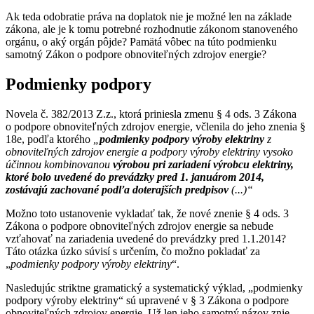
Ak teda odobratie práva na doplatok nie je možné len na základe
zákona, ale je k tomu potrebné rozhodnutie zákonom stanoveného
orgánu, o aký orgán pôjde? Pamätá vôbec na túto podmienku
samotný Zákon o podpore obnoviteľných zdrojov energie?
Podmienky podpory
Novela č. 382/2013 Z.z., ktorá priniesla zmenu § 4 ods. 3 Zákona
o podpore obnoviteľných zdrojov energie, včlenila do jeho znenia §
18e, podľa ktorého
„
podmienky podpory výroby elektriny
z
obnoviteľných zdrojov energie a podpory výroby elektriny vysoko
účinnou kombinovanou
výrobou pri zariadení výrobcu elektriny,
ktoré bolo uvedené do prevádzky pred 1. januárom 2014,
zostávajú zachované podľa doterajších predpisov
(...)“
Možno toto ustanovenie vykladať tak, že nové znenie § 4 ods. 3
Zákona o podpore obnoviteľných zdrojov energie sa nebude
vzťahovať na zariadenia uvedené do prevádzky pred 1.1.2014?
Táto otázka úzko súvisí s určením, čo možno pokladať za
„
podmienky podpory výroby elektriny
“.
Nasledujúc striktne gramatický a systematický výklad, „podmienky
podpory výroby elektriny“ sú upravené v § 3 Zákona o podpore
obnoviteľných zdrojov energie. Už len jeho samotný názov znie