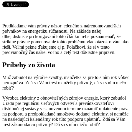
Predkladáme vám právny názor jedeného z najrenomovanejších
právnikov na energetiku súčasnosti. Na základe našej
dlhej diskusie pri korigovaní tohto článku treba poznamenať, že
striktne právne pomenovanie tohto problému viac otázok otvára ako
rieši. Veľmi pekne ďakujeme aj p. Poláčkovi, že si v tento
predvianočný čas našiel voľno a celý text dôkladne pripravil.
Príbehy zo života
Muž zabudol na výročie svadby, manželka sa pre to s ním rok vôbec
nerozpráva. Zdá sa Vám trest manželky pritvrdý, dá sa s ním niečo
robiť?
Výrobca elektriny z obnoviteľných zdrojov energie, ktorý zabudol
Úradu pre reguláciu sieťových odvetví a prevádzkovateľovi
distribučnej sústavy v stanovenom termíne oznámiť uplatnenie práva
na podporu a predpokladané množstvo dodanej elektriny, si nemôže
na nasledujúci kalendárny rok túto podporu uplatniť.. Zdá sa Vám
trest zákonodarcu pritvrdý? Dá sa s ním niečo robiť?