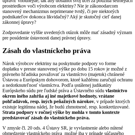
upraviť vhodnejšie, tak aby dosiahol svoj účel za použitia šetrnejších
prostriedkov voči výrobcom elektriny? Nie je zákonodarcom
stanovený mechanizmus neprimerane tvrdý, či pre niektorých
podnikateľov dokonca likvidačný? Aký je skutočný cieľ danej
zákonnej úpravy?
Zodpovedanie vyššie uvedených otázok môže mať zásadný význam
pre posúdenie ústavnosti danej právnej úpravy.
Zásah do vlastníckeho práva
Nárok výrobcov elektriny na poskytnutie podpory vo forme
doplatku v presne stanovenej výške po dobu 15 rokov je možné z
právneho hľadiska považovať za vlastníctvo (majetok) chránené
Ústavou a Európskym dohovorom, ktoré každému zaručujú ochranu
a nedotknuteľnosť vlastníctva. Podľa ustálenej judikatúry
Európskeho súdu pre ľudské práva a Ústavného súdu
vlastníctvo
okrem iného zahŕňa aj iné majetkové hodnoty, vrátane
pohľadávok, resp. iných peňažných nárokov
, v prípade ktorých
existuje legitímna nádej, že budú zhmotnené, resp. konkretizované.
Strata podpory v ročnej výške by mohla v tomto kontexte
predstavovať zásah do vlastníckeho práva.
V zmysle čl. 20 ods. 4 Ústavy SR, je vyvlastnenie alebo nútené
obmedzenie vlastníckeho práva možné iba v prípade súčasného