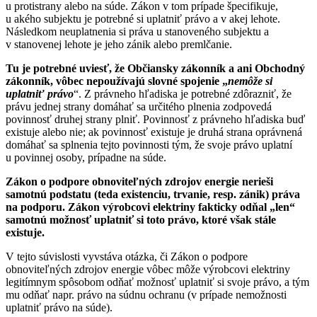
u protistrany alebo na súde. Zákon v tom prípade špecifikuje,
u akého subjektu je potrebné si uplatniť právo a v akej lehote.
Následkom neuplatnenia si práva u stanoveného subjektu a
v stanovenej lehote je jeho zánik alebo premlčanie.
Tu je potrebné uviesť, že Občiansky zákonník a ani Obchodný
zákonník, vôbec nepoužívajú slovné spojenie „
nemôže si
uplatniť právo
“. Z právneho hľadiska je potrebné zdôrazniť, že
právu jednej strany domáhať sa určitého plnenia zodpovedá
povinnosť druhej strany plniť. Povinnosť z právneho hľadiska buď
existuje alebo nie; ak povinnosť existuje je druhá strana oprávnená
domáhať sa splnenia tejto povinnosti tým, že svoje právo uplatní
u povinnej osoby, prípadne na súde.
Zákon o podpore obnoviteľných zdrojov energie nerieši
samotnú podstatu (teda existenciu, trvanie, resp. zánik) práva
na podporu. Zákon výrobcovi elektriny fakticky odňal „len“
samotnú možnosť uplatniť si toto právo, ktoré však stále
existuje.
V tejto súvislosti vyvstáva otázka, či Zákon o podpore
obnoviteľných zdrojov energie vôbec môže výrobcovi elektriny
legitímnym spôsobom odňať možnosť uplatniť si svoje právo, a tým
mu odňať napr. právo na súdnu ochranu (v prípade nemožnosti
uplatniť právo na súde).