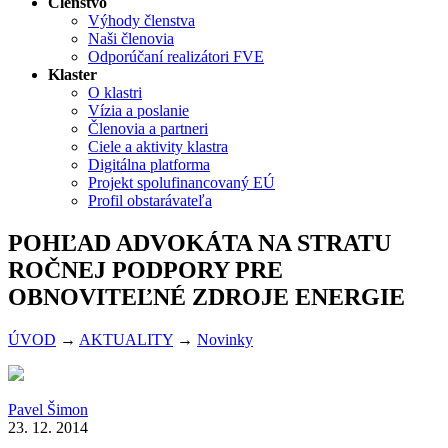
Členstvo
Výhody členstva
Naši členovia
Odporúčaní realizátori FVE
Klaster
O klastri
Vízia a poslanie
Členovia a partneri
Ciele a aktivity klastra
Digitálna platforma
Projekt spolufinancovaný EÚ
Profil obstarávateľa
POHĽAD ADVOKÁTA NA STRATU
ROČNEJ PODPORY PRE
OBNOVITEĽNÉ ZDROJE ENERGIE
ÚVOD
→
AKTUALITY
→
Novinky
Pavel Šimon
23. 12. 2014