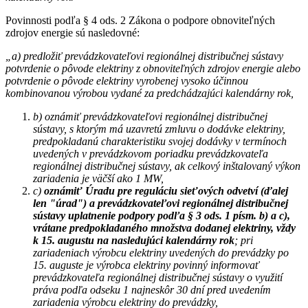
Povinnosti podľa § 4 ods. 2 Zákona o podpore obnoviteľných
zdrojov energie sú nasledovné:
„a) predložiť prevádzkovateľovi regionálnej distribučnej sústavy
potvrdenie o pôvode elektriny z obnoviteľných zdrojov energie alebo
potvrdenie o pôvode elektriny vyrobenej vysoko účinnou
kombinovanou výrobou vydané za predchádzajúci kalendárny rok,
b) oznámiť prevádzkovateľovi regionálnej distribučnej
sústavy, s ktorým má uzavretú zmluvu o dodávke elektriny,
predpokladanú charakteristiku svojej dodávky v termínoch
uvedených v prevádzkovom poriadku prevádzkovateľa
regionálnej distribučnej sústavy, ak celkový inštalovaný výkon
zariadenia je väčší ako 1 MW,
c)
oznámiť Úradu pre reguláciu sieťových odvetví (ďalej
len "úrad") a prevádzkovateľovi regionálnej distribučnej
sústavy uplatnenie podpory podľa § 3 ods. 1 písm. b) a c),
vrátane predpokladaného množstva dodanej elektriny, vždy
k 15. augustu na nasledujúci kalendárny rok
; pri
zariadeniach výrobcu elektriny uvedených do prevádzky po
15. auguste je výrobca elektriny povinný informovať
prevádzkovateľa regionálnej distribučnej sústavy o využití
práva podľa odseku 1 najneskôr 30 dní pred uvedením
zariadenia výrobcu elektriny do prevádzky,