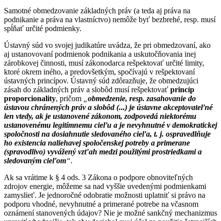
Samotné obmedzovanie základných práv (a teda aj práva na
podnikanie a práva na vlastníctvo) nemôže byť bezbrehé, resp. musí
spĺňať určité podmienky.
Ústavný súd vo svojej judikatúre uvádza, že pri obmedzovaní, ako
aj ustanovovaní podmienok podnikania a uskutočňovania inej
zárobkovej činnosti, musí zákonodarca rešpektovať určité limity,
ktoré okrem iného, a predovšetkým, spočívajú v rešpektovaní
ústavných princípov. Ústavný súd zdôrazňuje, že obmedzujúci
zásah do základných práv a slobôd musí rešpektovať
princíp
proporcionality
, pričom
„
obmedzenie, resp. zasahovanie do
ústavou chránených práv a slobôd (...) je ústavne akceptovateľné
len vtedy, ak je ustanovené zákonom, zodpovedá niektorému
ustanovenému legitímnemu cieľu a je nevyhnutné v demokratickej
spoločnosti na dosiahnutie sledovaného cieľa, t. j. ospravedlňuje
ho existencia naliehavej spoločenskej potreby a primerane
(spravodlivo) vyvážený vzťah medzi použitými prostriedkami a
sledovaným cieľom
“
.
Ak sa vrátime k § 4 ods. 3 Zákona o podpore obnoviteľných
zdrojov energie, môžeme sa nad vyššie uvedenými podmienkami
zamyslieť. Je jednoročné odobratie možnosti uplatniť si právo na
podporu vhodné, nevyhnutné a primerané potrebe na včasnom
oznámení stanovených údajov? Nie je možné sankčný mechanizmus