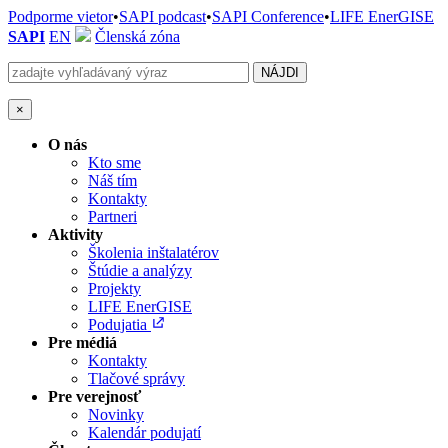
Podporme vietor
•
SAPI podcast
•
SAPI Conference
•
LIFE EnerGISE
SAPI
EN
Členská zóna
×
O nás
Kto sme
Náš tím
Kontakty
Partneri
Aktivity
Školenia inštalatérov
Štúdie a analýzy
Projekty
LIFE EnerGISE
Podujatia
Pre médiá
Kontakty
Tlačové správy
Pre verejnosť
Novinky
Kalendár podujatí