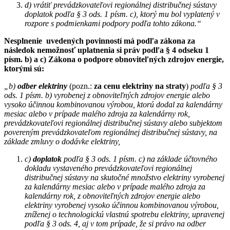
d) vrátiť prevádzkovateľovi regionálnej distribučnej sústavy
doplatok podľa § 3 ods. 1 písm. c), ktorý mu bol vyplatený v
rozpore s podmienkami podpory podľa tohto zákona.“
Nesplnenie uvedených povinností má podľa zákona za
následok nemožnosť uplatnenia si práv podľa § 4 odseku 1
písm. b) a c) Zákona o podpore obnoviteľných zdrojov energie,
ktorými sú:
„b)
odber elektriny
(pozn.:
za cenu elektriny na straty
)
podľa § 3
ods. 1 písm. b)
vyrobenej z obnoviteľných zdrojov energie alebo
vysoko účinnou kombinovanou výrobou, ktorú dodal za kalendárny
mesiac alebo v prípade malého zdroja za kalendárny rok,
prevádzkovateľovi regionálnej distribučnej sústavy alebo subjektom
povereným prevádzkovateľom regionálnej distribučnej sústavy, na
základe zmluvy o dodávke elektriny,
c)
doplatok
podľa § 3 ods. 1 písm. c) na základe účtovného
dokladu vystaveného prevádzkovateľovi regionálnej
distribučnej sústavy na skutočné množstvo elektriny vyrobenej
za kalendárny mesiac alebo v prípade malého zdroja za
kalendárny rok, z obnoviteľných zdrojov energie alebo
elektriny vyrobenej vysoko účinnou kombinovanou výrobou,
zníženej o technologickú vlastnú spotrebu elektriny, upravenej
podľa § 3 ods. 4, aj v tom prípade, že si právo na odber