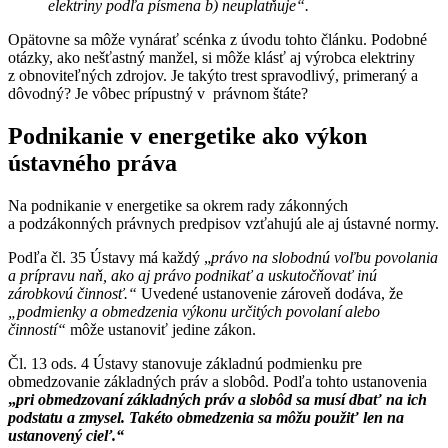
elektriny podľa písmena b) neuplatňuje“.
Opätovne sa môže vynárať scénka z úvodu tohto článku. Podobné
otázky, ako nešťastný manžel, si môže klásť aj výrobca elektriny
z obnoviteľných zdrojov. Je takýto trest spravodlivý, primeraný a
dôvodný? Je vôbec prípustný v právnom štáte?
Podnikanie v energetike ako výkon
ústavného práva
Na podnikanie v energetike sa okrem rady zákonných
a podzákonných právnych predpisov vzťahujú ale aj ústavné normy.
Podľa čl. 35 Ústavy má každý „
právo na slobodnú voľbu povolania
a prípravu naň, ako aj právo podnikať a uskutočňovať inú
zárobkovú činnosť.“
Uvedené ustanovenie zároveň dodáva, že
„podmienky a obmedzenia výkonu určitých povolaní alebo
činností“
môže ustanoviť jedine zákon.
Čl. 13 ods. 4 Ústavy stanovuje základnú podmienku pre
obmedzovanie základných práv a slobôd. Podľa tohto ustanovenia
„
pri obmedzovaní základných práv a slobôd sa musí dbať na ich
podstatu a zmysel. Takéto obmedzenia sa môžu použiť len na
ustanovený cieľ.“