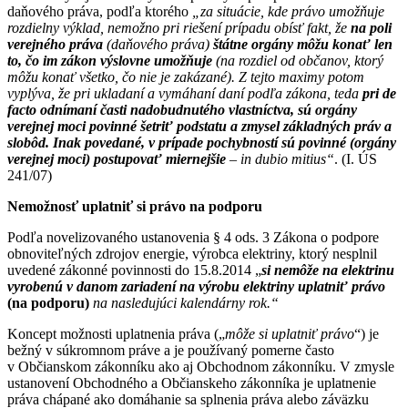
daňového práva, podľa ktorého
„za situácie, kde právo umožňuje
rozdielny výklad, nemožno pri riešení prípadu obísť fakt, že
na poli
verejného práva
(daňového práva)
štátne orgány môžu konať len
to, čo im zákon výslovne umožňuje
(na rozdiel od občanov, ktorý
môžu konať všetko, čo nie je zakázané). Z tejto maximy potom
vyplýva, že pri ukladaní a vymáhaní daní podľa zákona, teda
pri de
facto odnímaní časti nadobudnutého vlastníctva, sú orgány
verejnej moci povinné šetriť podstatu a zmysel základných práv a
slobôd. Inak povedané, v prípade pochybností sú povinné (orgány
verejnej moci) postupovať miernejšie
– in dubio mitius“
. (I. ÚS
241/07)
Nemožnosť uplatniť si právo na podporu
Podľa novelizovaného ustanovenia § 4 ods. 3 Zákona o podpore
obnoviteľných zdrojov energie, výrobca elektriny, ktorý nesplnil
uvedené zákonné povinnosti do 15.8.2014 „
si nemôže na elektrinu
vyrobenú v danom zariadení na výrobu elektriny uplatniť právo
(na podporu)
na nasledujúci kalendárny rok.“
Koncept možnosti uplatnenia práva („
môže si uplatniť právo
“) je
bežný v súkromnom práve a je používaný pomerne často
v Občianskom zákonníku ako aj Obchodnom zákonníku. V zmysle
ustanovení Obchodného a Občianskeho zákonníka je uplatnenie
práva chápané ako domáhanie sa splnenia práva alebo záväzku