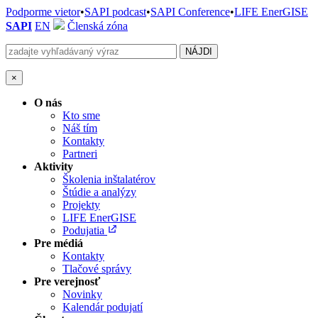
Podporme vietor
•
SAPI podcast
•
SAPI Conference
•
LIFE EnerGISE
SAPI
EN
Členská zóna
×
O nás
Kto sme
Náš tím
Kontakty
Partneri
Aktivity
Školenia inštalatérov
Štúdie a analýzy
Projekty
LIFE EnerGISE
Podujatia
Pre médiá
Kontakty
Tlačové správy
Pre verejnosť
Novinky
Kalendár podujatí