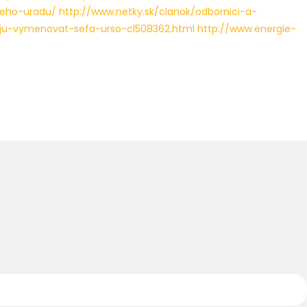
neho-uradu/
http://www.netky.sk/clanok/odbornici-a-
daju-vymenovat-sefa-urso-cl508362.html
http://www.energie-