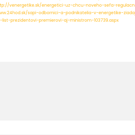
tp://venergetike.sk/energetici-uz-chcu-noveho-sefa-regulac
www.24hod.sk/sapi-odbornici-a-podnikatelia-v-energetike-zia
-list-prezidentovi-premierovi-aj-ministrom-103739.aspx