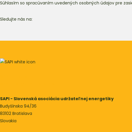
Súhlasím so spracúvaním uvedených osobných údajov pre zasie
Sledujte nás na:
Podporme vietor
SAPI podcast
SAPI Energy Conference
SAPI Klaster
SAPI - Slovenská asociácia udržateľnej energetiky
Budyšínska 94/36
83102 Bratislava
Slovakia