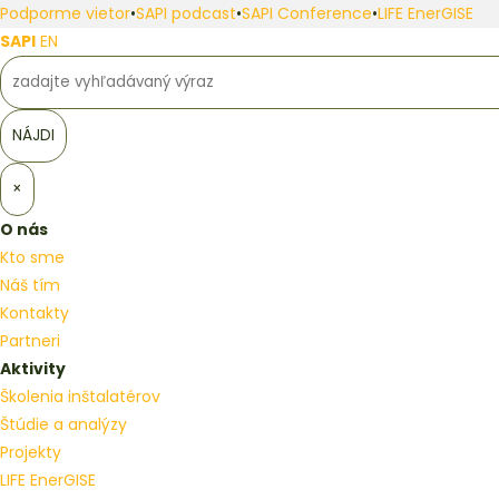
Podporme vietor
•
SAPI podcast
•
SAPI Conference
•
LIFE EnerGISE
SAPI
EN
×
O nás
Kto sme
Náš tím
Kontakty
Partneri
Aktivity
Školenia inštalatérov
Štúdie a analýzy
Projekty
LIFE EnerGISE