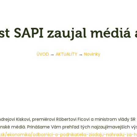
st SAPI zaujal médiá 
ÚVOD
→
AKTUALITY
→
Novinky
jovi Kiskovi, premiérovi Róbertovi Ficovi a ministrom vlády SR za
enské médiá. Prinášame Vám prehľad tých najzaujímavejších vý
.sk/ekonomika/odbornici-a-podnikatelia-ziadaju-nahradu-za-ho