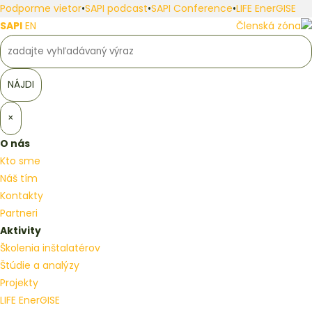
Podporme vietor
•
SAPI podcast
•
SAPI Conference
•
LIFE EnerGISE
SAPI
EN
Členská zóna
×
O nás
Kto sme
Náš tím
Kontakty
Partneri
Aktivity
Školenia inštalatérov
Štúdie a analýzy
Projekty
LIFE EnerGISE