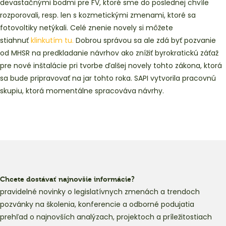
devastačnými bodmi pre FV, ktoré sme do poslednej chvíle
rozporovali, resp. len s kozmetickými zmenami, ktoré sa
fotovoltiky netýkali. Celé znenie novely si môžete
stiahnuť
klinkutím tu.
Dobrou správou sa ale zdá byť pozvanie
od MHSR na predkladanie návrhov ako znížiť byrokratickú záťaž
pre nové inštalácie pri tvorbe ďalšej novely tohto zákona, ktorá
sa bude pripravovať na jar tohto roka. SAPI vytvorila pracovnú
skupiu, ktorá momentálne spracováva návrhy.
Chcete dostávať najnovšie informácie?
pravidelné novinky o legislatívnych zmenách a trendoch
pozvánky na školenia, konferencie a odborné podujatia
prehľad o najnovších analýzach, projektoch a príležitostiach