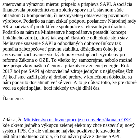
smerovaniu výraznou mierou prispelo a prispieva SAPI. Asociácia
financovala ​prostredníctvom zbierky
spory na Ústavnom súde
ohľadom G-komponentu, či nezmyselnej ohlasovacej povinnosti
výrobcov. Podarilo sa nám získať podporu poslancov Národnej rady
SR a nadviazať produktívne spolupráce s relevantnými úradmi.
Podarilo sa nám na Ministerstve hospodárstva presadiť koncept
Lokálneho zdroja, ktorý tak aspoň čiastočne odblokuje stop stav.
Neúnavné snaženie SAPI a odhodlaných dobrovoľníkov tak
pomáha zabezpečovať právnu stabilitu, dôsledkom čoho je aj
avizované zachovanie všetkých práv existujúcich výrobcov pri
reforme Zákona o OZE. To všetko by, samozrejme, nebolo možné
bez príspevkov našich členov a priaznivcov zelenej energie. Rok
2017 bol pre SAPI aj obnoviteľné zdroje jedným z najúspešnejších.
Aj keď sme zažili pády aj drobné prehry, v konečnom dôsledku sa
nám podarilo dosiahnuť veľké veci. A to
​ je dôkaz toho, že pre dobré
veci sa oplatí spájať, hoci niekedy trvajú dlhší čas.​
Ďakujeme.
Zdá sa, že
Ministerstvo usilovne pracuje na novele zákona o OZE
,
kde okrem jedného výkupcu zelenej elektriny chce nastaviť aj nový
systém TPS. Čo ale vnímame najviac pozitívne je zavedenie
inštitútu lokálneho zdroja, čo bol návrh práve z dielne SAPI.