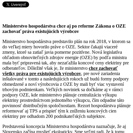
Ministerstvo hospodárstva chce aj po reforme Zákona o OZE
zachovať práva existujúcich výrobcov
Ministerstvo hospodárstva predstavilo plán na rok 2018, v ktorom sa
do veľkej miery hovorilo práve o OZE. Sektor čakajú viaceré
zmeny, ktoré sa zatiaľ javia pomerne​
pozitívne. Nová legislatíva
ohľadom obnoviteľných zdrojov energie (OZE) by podľa ministra
mala byť pripravená tak, aby nezaťažila koncové ceny elektriny pre
odberateľov. Dôležité však je, že ministerstvo
chce zachovať
všetky práva pre existujúcich výrobcov
, pre nové zariadenia
inštalované v tomto a nasledujúcich rokoch už budú formy podpory
obmedzené a noví výrobcovia z OZE by mali byť viac vystavení
trhovým podmienkam. Veľkých noviniek sa dočkáme aj v rámci
podpory OZE, kde ministerstvo plánuje centralizáciu výkupu
elektriny prostredníctvom jednotného výkupcu, čím odpadne táto
povinnosť distribučným spoločnostiam. Rezort hospodárstva plánuje
reformovať aj TPS a prispieť tým k zníženiu koncových cien
elektriny pre odhadom 200 podnikateľských subjektov.
Predstavená koncepcia Ministerstva hospodárstva naznačuje, že aj
Slovensko začína myslieť ekologicky. Sme veľmi radi, že k tomu