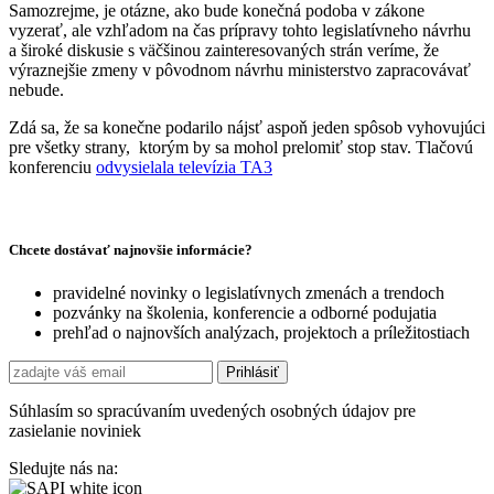
Samozrejme, je otázne, ako bude konečná podoba v zákone
vyzerať, ale vzhľadom na čas prípravy tohto legislatívneho návrhu
a široké diskusie s väčšinou zainteresovaných strán veríme, že
výraznejšie zmeny v pôvodnom návrhu ministerstvo zapracovávať
nebude.
Zdá sa, že sa konečne podarilo nájsť aspoň jeden spôsob vyhovujúci
pre všetky strany​, ktorým by sa mohol prelomiť stop stav. Tlačovú
konferenciu
odvysielala televízia TA3
Chcete dostávať najnovšie informácie?
pravidelné novinky o legislatívnych zmenách a trendoch
pozvánky na školenia, konferencie a odborné podujatia
prehľad o najnovších analýzach, projektoch a príležitostiach
Súhlasím so spracúvaním uvedených osobných údajov pre
zasielanie noviniek
Sledujte nás na: