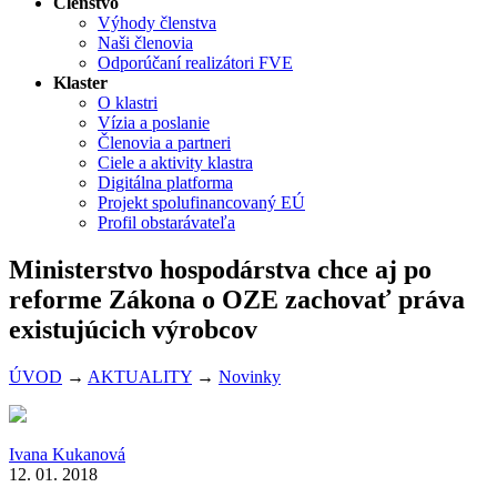
Členstvo
Výhody členstva
Naši členovia
Odporúčaní realizátori FVE
Klaster
O klastri
Vízia a poslanie
Členovia a partneri
Ciele a aktivity klastra
Digitálna platforma
Projekt spolufinancovaný EÚ
Profil obstarávateľa
Ministerstvo hospodárstva chce aj po
reforme Zákona o OZE zachovať práva
existujúcich výrobcov
ÚVOD
→
AKTUALITY
→
Novinky
Ivana Kukanová
12. 01. 2018