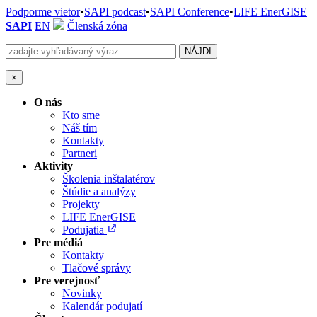
Podporme vietor
•
SAPI podcast
•
SAPI Conference
•
LIFE EnerGISE
SAPI
EN
Členská zóna
×
O nás
Kto sme
Náš tím
Kontakty
Partneri
Aktivity
Školenia inštalatérov
Štúdie a analýzy
Projekty
LIFE EnerGISE
Podujatia
Pre médiá
Kontakty
Tlačové správy
Pre verejnosť
Novinky
Kalendár podujatí