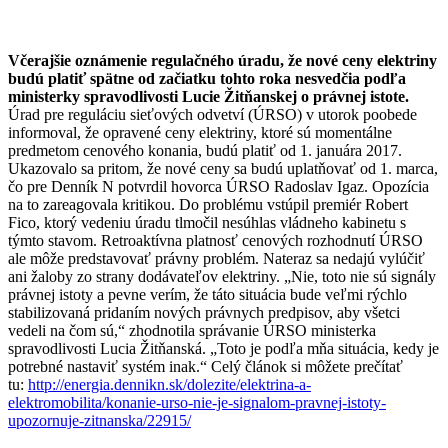
Včerajšie oznámenie regulačného úradu, že nové ceny elektriny
budú platiť spätne od začiatku tohto roka nesvedčia podľa
ministerky spravodlivosti Lucie Žitňanskej o právnej istote.
Úrad pre reguláciu sieťových odvetví (ÚRSO) v utorok poobede
informoval, že opravené ceny elektriny, ktoré sú momentálne
predmetom cenového konania, budú platiť od 1. januára 2017.
Ukazovalo sa pritom, že nové ceny sa budú uplatňovať od 1. marca,
čo pre Denník N potvrdil hovorca ÚRSO Radoslav Igaz. Opozícia
na to zareagovala kritikou. Do problému vstúpil premiér Robert
Fico, ktorý vedeniu úradu tlmočil nesúhlas vládneho kabinetu s
týmto stavom. Retroaktívna platnosť cenových rozhodnutí ÚRSO
ale môže predstavovať právny problém. Nateraz sa nedajú vylúčiť
ani žaloby zo strany dodávateľov elektriny. „Nie, toto nie sú signály
právnej istoty a pevne verím, že táto situácia bude veľmi rýchlo
stabilizovaná pridaním nových právnych predpisov, aby všetci
vedeli na čom sú,“ zhodnotila správanie ÚRSO ministerka
spravodlivosti Lucia Žitňanská. „Toto je podľa mňa situácia, kedy je
potrebné nastaviť systém inak.“ Celý článok si môžete prečítať
tu:
http://energia.dennikn.sk/dolezite/elektrina-a-
elektromobilita/konanie-urso-nie-je-signalom-pravnej-istoty-
upozornuje-zitnanska/22915/