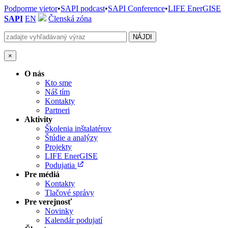
Podporme vietor
•
SAPI podcast
•
SAPI Conference
•
LIFE EnerGISE
SAPI
EN
Členská zóna
×
O nás
Kto sme
Náš tím
Kontakty
Partneri
Aktivity
Školenia inštalatérov
Štúdie a analýzy
Projekty
LIFE EnerGISE
Podujatia
Pre médiá
Kontakty
Tlačové správy
Pre verejnosť
Novinky
Kalendár podujatí