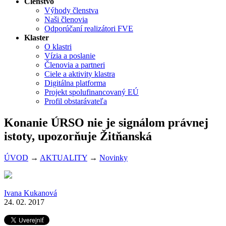
Členstvo
Výhody členstva
Naši členovia
Odporúčaní realizátori FVE
Klaster
O klastri
Vízia a poslanie
Členovia a partneri
Ciele a aktivity klastra
Digitálna platforma
Projekt spolufinancovaný EÚ
Profil obstarávateľa
Konanie ÚRSO nie je signálom právnej
istoty, upozorňuje Žitňanská
ÚVOD
→
AKTUALITY
→
Novinky
Ivana Kukanová
24. 02. 2017