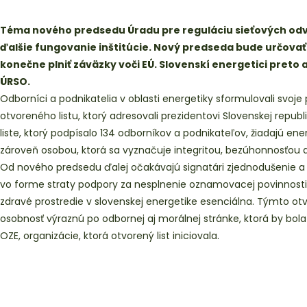
Téma nového predsedu Úradu pre reguláciu sieťových odvetv
ďalšie fungovanie inštitúcie. Nový predseda bude určovať
konečne plniť záväzky voči EÚ. Slovenskí energetici preto 
ÚRSO.
Odborníci a podnikatelia v oblasti energetiky sformulovali svo
otvoreného listu, ktorý adresovali prezidentovi Slovenskej republ
liste, ktorý podpísalo 134 odborníkov a podnikateľov, žiadajú e
zároveň osobou, ktorá sa vyznačuje integritou, bezúhonnosťou
Od nového predsedu ďalej očakávajú signatári zjednodušenie a s
vo forme straty podpory za nesplnenie oznamovacej povinnosti a
zdravé prostredie v slovenskej energetike esenciálna. Týmto o
osobnosť výraznú po odbornej aj morálnej stránke, ktorá by bola 
OZE, organizácie, ktorá otvorený list iniciovala.