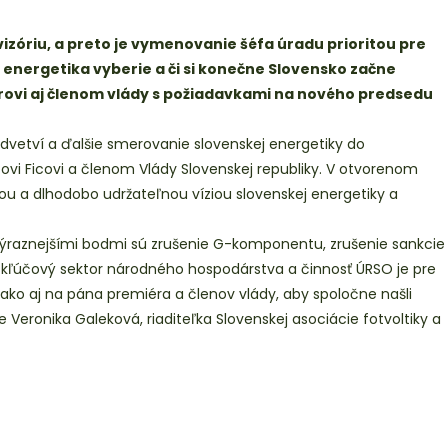
izóriu, a preto je vymenovanie šéfa úradu prioritou pre
energetika vyberie a či si konečne Slovensko začne
miérovi aj členom vlády s požiadavkami na nového predsedu
odvetví a ďalšie smerovanie slovenskej energetiky do
rtovi Ficovi a členom Vlády Slovenskej republiky. V otvorenom
nou a dlhodobo udržateľnou víziou slovenskej energetiky a
jvýraznejšími bodmi sú zrušenie G-komponentu, zrušenie sankcie
e kľúčový sektor národného hospodárstva a činnosť ÚRSO je pre
ako aj na pána premiéra a členov vlády, aby spoločne našli
 Veronika Galeková, riaditeľka Slovenskej asociácie fotvoltiky a