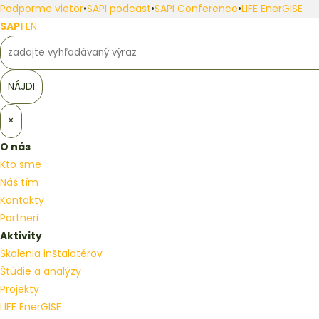
Podporme vietor
•
SAPI podcast
•
SAPI Conference
•
LIFE EnerGISE
SAPI
EN
×
O nás
Kto sme
Náš tím
Kontakty
Partneri
Aktivity
Školenia inštalatérov
Štúdie a analýzy
Projekty
LIFE EnerGISE