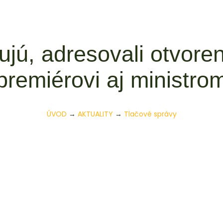
ujú, adresovali otvoren
premiérovi aj ministro
ÚVOD
→
AKTUALITY
→
Tlačové správy