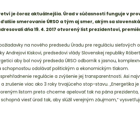
í je čoraz aktuálnejšia. Úrad v súčasnosti funguje v prov
 ďalšie smerovanie ÚRSO a tým aj smer, akým sa slovenská 
adresovali dňa 19. 4. 2017 otvorený list prezidentovi, pre
je požiadavky na nového predsedu Úradu pre reguláciu sieťových 
iky Andrejovi Kiskovi, predsedovi vlády Slovenskej republiky Róbe
nergetici aby bol nový predseda ÚRSO odborník s jasnou, komplex
 a schopnosťou odolávať politickým a ekonomickým tlakom.
prehľadnenie regulácie a zvýšenie jej transparentnosti. Asi na
 zrušenie viac ako 3 roky trvajúceho stop-stavu. „Energetika j
tvoreným listom preto chceme apelovať tak na pána prezidenta, 
schopná viesť úrad tak, aby slúžil verejným záujmom,“ vysvetľuje