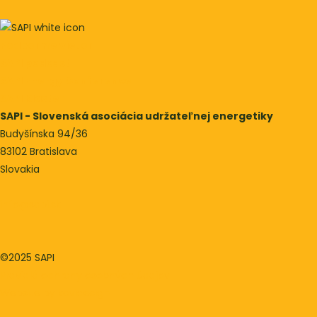
Podporme vietor
SAPI podcast
SAPI Energy Conference
SAPI Klaster
SAPI - Slovenská asociácia udržateľnej energetiky
Budyšínska 94/36
83102 Bratislava
Slovakia
info@sapi.sk
©2025 SAPI
Pravidlá ochrany osobných údajov
Website by kovidesign