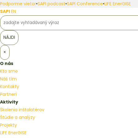
Podporme vietor
•
SAPI podcast
•
SAPI Conference
•
LIFE EnerGISE
SAPI
EN
×
O nás
Kto sme
Náš tím
Kontakty
Partneri
Aktivity
Školenia inštalatérov
Štúdie a analýzy
Projekty
LIFE EnerGISE