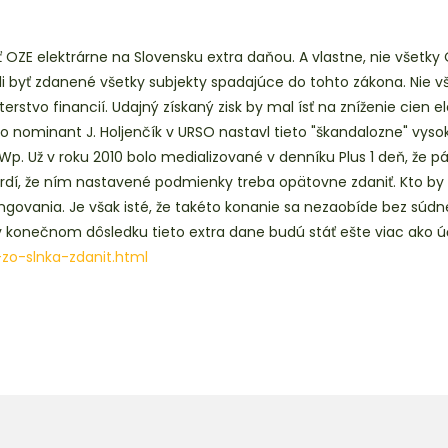
OZE elektrárne na Slovensku extra daňou. A vlastne, nie všetky O
 byť zdanené všetky subjekty spadajúce do tohto zákona. Nie však
rstvo financií. Udajný získaný zisk by mal ísť na zníženie cien el
o nominant J. Holjenčík v URSO nastavl tieto "škandalozne" vyso
p. Už v roku 2010 bolo medializované v denníku Plus 1 deň, že pár 
tvrdí, že ním nastavené podmienky treba opätovne zdaniť. Kto b
vania. Je však isté, že takéto konanie sa nezaobíde bez súdnej
v konečnom dôsledku tieto extra dane budú stáť ešte viac ako úč
-zo-
slnka-zdanit.html