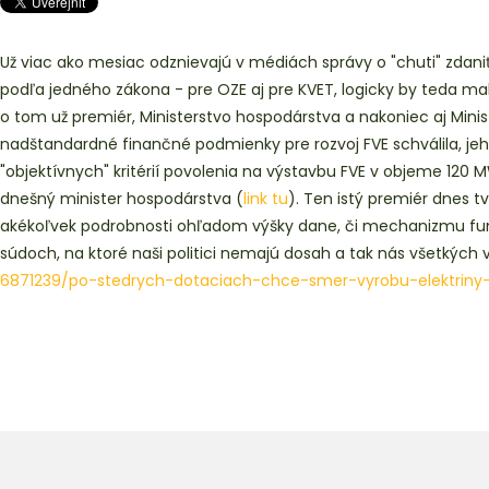
Už viac ako mesiac odznievajú v médiách správy o "chuti" zdaniť 
podľa jedného zákona - pre OZE aj pre KVET, logicky by teda mali
o tom už premiér, Ministerstvo hospodárstva a nakoniec aj Ministe
nadštandardné finančné podmienky pre rozvoj FVE schválila, jeh
"objektívnych" kritérií povolenia na výstavbu FVE v objeme 120 MW
dnešný minister hospodárstva (
link tu
). Ten istý premiér dnes 
akékoľvek podrobnosti ohľadom výšky dane, či mechanizmu fungo
súdoch, na ktoré naši politici nemajú dosah a tak nás všetkých 
6871239/po-stedrych-dotaciach-
chce-smer-vyrobu-elektriny