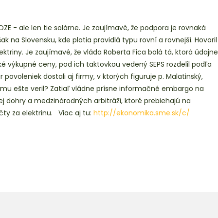
ZE - ale len tie solárne. Je zaujímavé, že podpora je rovnaká
 na Slovensku, kde platia pravidlá typu rovní a rovnejší. Hovoril
ektriny. Je zaujímavé, že vláda Roberta Fica bolá tá, ktorá údajne
ké výkupné ceny, pod ich taktovkou vedený SEPS rozdelil podľa
povoleniek dostali aj firmy, v ktorých figuruje p. Malatinský,
y mu ešte veril? Zatiaľ vládne prísne informačné embargo na
 dohry a medzinárodných arbitráží, ktoré prebiehajú na
ty za elektrinu. Viac aj tu:
http://ekonomika.sme.sk/c/