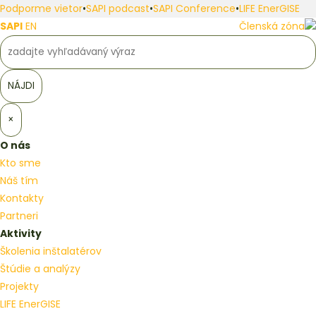
Podporme vietor
•
SAPI podcast
•
SAPI Conference
•
LIFE EnerGISE
SAPI
EN
Členská zóna
×
O nás
Kto sme
Náš tím
Kontakty
Partneri
Aktivity
Školenia inštalatérov
Štúdie a analýzy
Projekty
LIFE EnerGISE