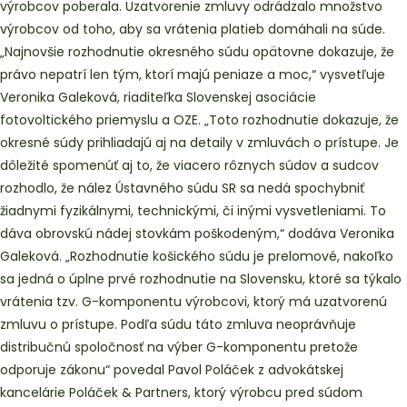
výrobcov poberala. Uzatvorenie zmluvy odrádzalo množstvo
výrobcov od toho, aby sa vrátenia platieb domáhali na súde.
„Najnovšie rozhodnutie okresného súdu opätovne dokazuje, že
právo nepatrí len tým, ktorí majú peniaze a moc,“ vysvetľuje
Veronika Galeková, riaditeľka Slovenskej asociácie
fotovoltického priemyslu a OZE. „Toto rozhodnutie dokazuje, že
okresné súdy prihliadajú aj na detaily v zmluvách o prístupe. Je
dôležité spomenúť aj to, že viacero rôznych súdov a sudcov
rozhodlo, že nález Ústavného súdu SR sa nedá spochybniť
žiadnymi fyzikálnymi, technickými, či inými vysvetleniami. To
dáva obrovskú nádej stovkám poškodeným,“ dodáva Veronika
Galeková. „Rozhodnutie košického súdu je prelomové, nakoľko
sa jedná o úplne prvé rozhodnutie na Slovensku, ktoré sa týkalo
vrátenia tzv. G-komponentu výrobcovi, ktorý má uzatvorenú
zmluvu o prístupe. Podľa súdu táto zmluva neoprávňuje
distribučnú spoločnosť na výber G-komponentu pretože
odporuje zákonu“ povedal Pavol Poláček z advokátskej
kancelárie Poláček & Partners, ktorý výrobcu pred súdom