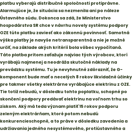
platbu vyberajú distribučné spoločnosti protiprávne.
Alarmujúce je, že situácia sa nezmenila ani po náleze
Ústavného súdu. Dokonca sa zdá, že Ministerstvo
hospodárstva SR chce v návrhu novely systému podpory
OZE túto platbu zaviesť ako zákonnú povinnosť.
Samotná
výška platby je navyše netransparentná a nie je možné
určiť, na základe akých kritérií bola vôbec vypočítaná.
Táto platba pritom zaťažuje najviac tých výrobcov, ktorí
vyrábajú najmenej a neodráža skutočné náklady na
prevádzku systému. Tu je nevyhnutné zdôrazniť, že G-
komponent bude mať o necelých 8 rokov likvidačné účinky
pre takmer všetky elektrárne vyrábajúce elektrinu z OZE.
Tie totiž nebudú, v dôsledku tohto poplatku, schopné po
skončení podpory predávať elektrinu na voľnom trhu so
ziskom.
Aký má teda význam platiť 15 rokov podporu
zeleným elektrárňam, ktoré potom nebudú
konkurencieschopné, a to práve v dôsledku zavedenia a
udržiavania jedného nesystémového, protiústavného a