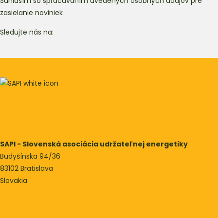
Súhlasím so spracúvaním uvedených osobných údajov pre
zasielanie noviniek
Sledujte nás na:
Podporme vietor
SAPI podcast
SAPI Energy Conference
SAPI Klaster
SAPI - Slovenská asociácia udržateľnej energetiky
Budyšínska 94/36
83102 Bratislava
Slovakia
info@sapi.sk