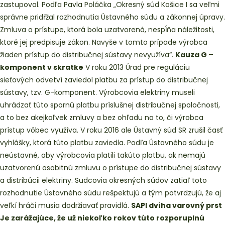
zastupoval. Podľa Pavla Poláčka „Okresný súd Košice I sa veľmi
správne pridŕžal rozhodnutia Ústavného súdu a zákonnej úpravy.
Zmluva o prístupe, ktorá bola uzatvorená, nespĺňa náležitosti,
ktoré jej predpisuje zákon. Navyše v tomto prípade výrobca
žiaden prístup do distribučnej sústavy nevyužíva“.
Kauza G –
komponent v skratke
V roku 2013 Úrad pre reguláciu
sieťových odvetví zaviedol platbu za prístup do distribučnej
sústavy, tzv. G-komponent. Výrobcovia elektriny museli
uhrádzať túto spornú platbu príslušnej distribučnej spoločnosti,
a to bez akejkoľvek zmluvy a bez ohľadu na to, či výrobca
prístup vôbec využíva. V roku 2016 ale Ústavný súd SR zrušil časť
vyhlášky, ktorá túto platbu zaviedla. Podľa Ústavného súdu je
neústavné, aby výrobcovia platili takúto platbu, ak nemajú
uzatvorenú osobitnú zmluvu o prístupe do distribučnej sústavy
a distribúcii elektriny. Sudcovia okresných súdov zatiaľ toto
rozhodnutie Ústavného súdu rešpektujú a tým potvrdzujú, že aj
veľkí hráči musia dodržiavať pravidlá.
SAPI dvíha varovný prst
Je zarážajúce, že už niekoľko rokov túto rozporuplnú