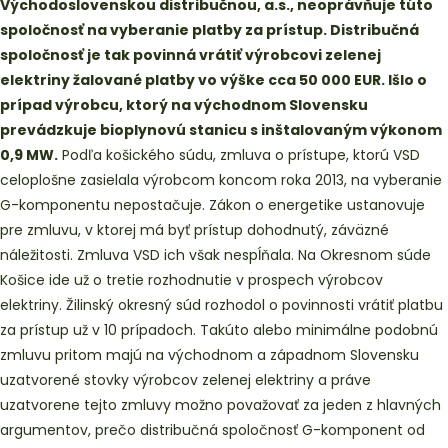
Východoslovenskou distribučnou, a.s., neoprávňuje túto
spoločnosť na vyberanie platby za prístup. Distribučná
spoločnosť je tak povinná vrátiť výrobcovi zelenej
elektriny žalované platby vo výške cca 50 000 EUR. Išlo o
prípad výrobcu, ktorý na východnom Slovensku
prevádzkuje bioplynovú stanicu s inštalovaným výkonom
0,9 MW.
Podľa košického súdu, zmluva o prístupe, ktorú VSD
celoplošne zasielala výrobcom koncom roka 2013, na vyberanie
G-komponentu nepostačuje. Zákon o energetike ustanovuje
pre zmluvu, v ktorej má byť prístup dohodnutý, záväzné
náležitosti. Zmluva VSD ich však nespĺňala. Na Okresnom súde
Košice ide už o tretie rozhodnutie v prospech výrobcov
elektriny. Žilinský okresný súd rozhodol o povinnosti vrátiť platbu
za prístup už v 10 prípadoch. Takúto alebo minimálne podobnú
zmluvu pritom majú na východnom a západnom Slovensku
uzatvorené stovky výrobcov zelenej elektriny a práve
uzatvorene tejto zmluvy možno považovať za jeden z hlavných
argumentov, prečo distribučná spoločnosť G-komponent od