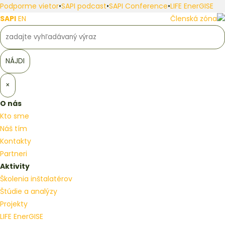
Podporme vietor
•
SAPI podcast
•
SAPI Conference
•
LIFE EnerGISE
SAPI
EN
Členská zóna
×
O nás
Kto sme
Náš tím
Kontakty
Partneri
Aktivity
Školenia inštalatérov
Štúdie a analýzy
Projekty
LIFE EnerGISE