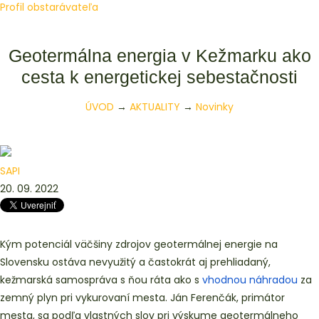
Profil obstarávateľa
Geotermálna energia v Kežmarku ako
cesta k energetickej sebestačnosti
ÚVOD
→
AKTUALITY
→
Novinky
SAPI
20. 09. 2022
Kým potenciál väčšiny zdrojov geotermálnej energie na
Slovensku ostáva nevyužitý a častokrát aj prehliadaný,
kežmarská samospráva s ňou ráta ako s
vhodnou náhradou
za
zemný plyn pri vykurovaní mesta. Ján Ferenčák, primátor
mesta, sa podľa vlastných slov pri výskume geotermálneho