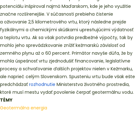
potenciálu inšpiroval najmä Maďarskom, kde je jeho využitie
značne rozšírenejšie. V súčasnosti prebieha čistenie
a oživovanie 2,5 kilometrového vrtu, ktorý následne prejde
fyzikálnymi a chemickými skúškami upresňujúcimi výdatnosť
a teplotu vrtu. Ak sa však potvrdia predbežné výpočty, tak by
mohlo jeho sprevádzkovanie znížiť kežmarskú závislosť od
zemného plynu až o 60 percent. Primátor navyše dúfa, že by
mohla úspešnosť vrtu zjednodušiť financovanie, legislatívne
procesy a schvaľovanie ďalších projektov nielen v Kežmarku,
ale naprieč celým Slovenskom. Spusteniu vrtu bude však ešte
predchádzať
rozhodnutie
Ministerstva životného prostredia,
ktoré musí mestu vydať povolenie čerpať geotermálnu vodu.
TÉMY
Geotermálna energia