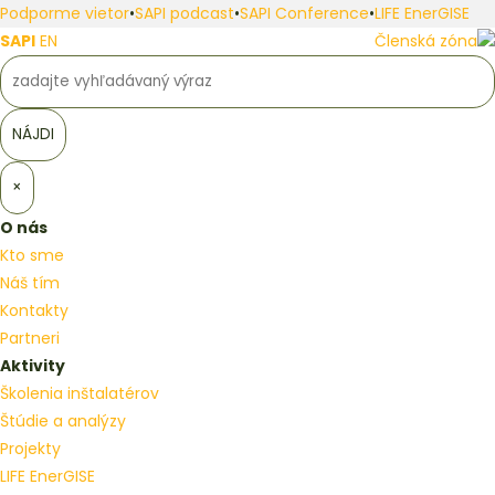
Podporme vietor
•
SAPI podcast
•
SAPI Conference
•
LIFE EnerGISE
SAPI
EN
Členská zóna
×
O nás
Kto sme
Náš tím
Kontakty
Partneri
Aktivity
Školenia inštalatérov
Štúdie a analýzy
Projekty
LIFE EnerGISE