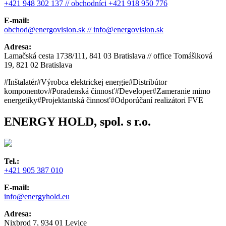
+421 948 302 137 // obchodníci +421 918 950 776
E-mail:
obchod@energovision.sk // info@energovision.sk
Adresa:
Lamačská cesta 1738/111, 841 03 Bratislava // office Tomášiková
19, 821 02 Bratislava
#Inštalatér
#Výrobca elektrickej energie
#Distribútor
komponentov
#Poradenská činnosť
#Developer
#Zameranie mimo
energetiky
#Projektantská činnosť
#Odporúčaní realizátori FVE
ENERGY HOLD, spol. s r.o.
Tel.:
+421 905 387 010
E-mail:
info@energyhold.eu
Adresa:
Nixbrod 7, 934 01 Levice