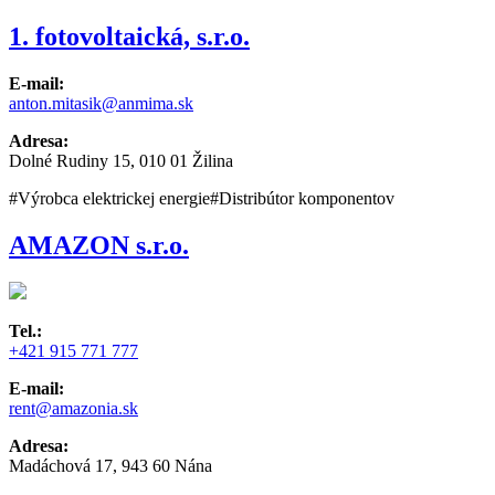
1. fotovoltaická, s.r.o.
E-mail:
anton.mitasik@anmima.sk
Adresa:
Dolné Rudiny 15, 010 01 Žilina
#Výrobca elektrickej energie
#Distribútor komponentov
AMAZON s.r.o.
Tel.:
+421 915 771 777
E-mail:
rent@amazonia.sk
Adresa:
Madáchová 17, 943 60 Nána