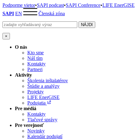
Podporme vietor
•
SAPI podcast
•
SAPI Conference
•
LIFE EnerGISE
SAPI
EN
Členská zóna
×
O nás
Kto sme
Náš tím
Kontakty
Partneri
Aktivity
Školenia inštalatérov
Štúdie a analýzy
Projekty
LIFE EnerGISE
Podujatia
Pre médiá
Kontakty
Tlačové správy
Pre verejnosť
Novinky
Kalendár podujatí