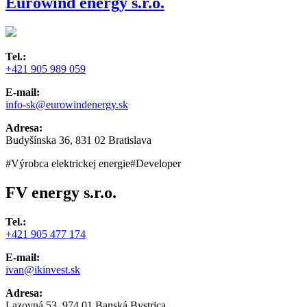
Eurowind energy s.r.o.
Tel.:
+421 905 989 059
E-mail:
info-sk@eurowindenergy.sk
Adresa:
Budyšínska 36, 831 02 Bratislava
#Výrobca elektrickej energie
#Developer
FV energy s.r.o.
Tel.:
+421 905 477 174
E-mail:
ivan@ikinvest.sk
Adresa:
Lazovná 53, 974 01 Banská Bystrica