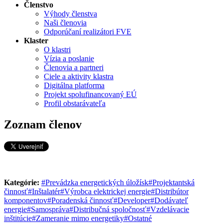
Členstvo
Výhody členstva
Naši členovia
Odporúčaní realizátori FVE
Klaster
O klastri
Vízia a poslanie
Členovia a partneri
Ciele a aktivity klastra
Digitálna platforma
Projekt spolufinancovaný EÚ
Profil obstarávateľa
Zoznam členov
Kategórie:
#Prevádzka energetických úložísk
#Projektantská
činnosť
#Inštalatér
#Výrobca elektrickej energie
#Distribútor
komponentov
#Poradenská činnosť
#Developer
#Dodávateľ
energie
#Samospráva
#Distribučná spoločnosť
#Vzdelávacie
inštitúcie
#Zameranie mimo energetiky
#Ostatné