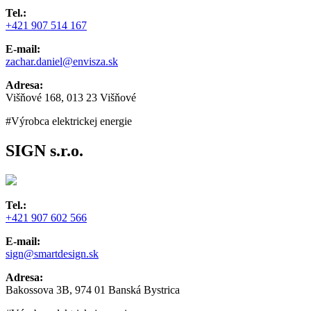
Tel.:
+421 907 514 167
E-mail:
zachar.daniel@envisza.sk
Adresa:
Višňové 168, 013 23 Višňové
#Výrobca elektrickej energie
SIGN s.r.o.
Tel.:
+421 907 602 566
E-mail:
sign@smartdesign.sk
Adresa:
Bakossova 3B, 974 01 Banská Bystrica