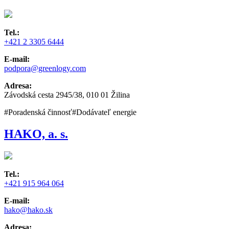
Tel.:
+421 2 3305 6444
E-mail:
podpora@greenlogy.com
Adresa:
Závodská cesta 2945/38, 010 01 Žilina
#Poradenská činnosť
#Dodávateľ energie
HAKO, a. s.
Tel.:
+421 915 964 064
E-mail:
hako@hako.sk
Adresa: