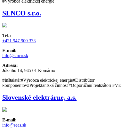
#Výrobca elektrickej energie
SLNCO s.r.o.
Tel.:
+421 947 900 333
E-mail:
info@slnco.sk
Adresa:
Jókaiho 14, 945 01 Komárno
#Inštalatér
#Výrobca elektrickej energie
#Distribútor
komponentov
#Projektantská činnosť
#Odporúčaní realizátori FVE
Slovenské elektrárne, a.s.
E-mail:
info@seas.sk