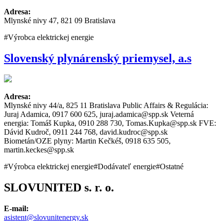
Adresa:
Mlynské nivy 47, 821 09 Bratislava
#Výrobca elektrickej energie
Slovenský plynárenský priemysel, a.s
Adresa:
Mlynské nivy 44/a, 825 11 Bratislava Public Affairs & Regulácia:
Juraj Adamica, 0917 600 625, juraj.adamica@spp.sk Veterná
energia: Tomáš Kupka, 0910 288 730, Tomas.Kupka@spp.sk FVE:
Dávid Kudroč, 0911 244 768, david.kudroc@spp.sk
Biometán/OZE plyny: Martin Kečkéš, 0918 635 505,
martin.keckes@spp.sk
#Výrobca elektrickej energie
#Dodávateľ energie
#Ostatné
SLOVUNITED s. r. o.
E-mail:
asistent@slovunitenergy.sk