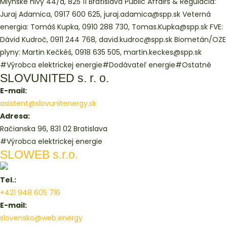
Mlynské nivy 44/a, 825 11 Bratislava Public Affairs & Regulácia:
Juraj Adamica, 0917 600 625, juraj.adamica@spp.sk Veterná
energia: Tomáš Kupka, 0910 288 730, Tomas.Kupka@spp.sk FVE:
Dávid Kudroč, 0911 244 768, david.kudroc@spp.sk Biometán/OZE
plyny: Martin Kečkéš, 0918 635 505, martin.keckes@spp.sk
#Výrobca elektrickej energie
#Dodávateľ energie
#Ostatné
SLOVUNITED s. r. o.
E-mail:
asistent@slovunitenergy.sk
Adresa:
Račianska 96, 831 02 Bratislava
#Výrobca elektrickej energie
SLOWEB s.r.o.
Tel.:
+421 948 605 716
E-mail:
slovensko@web.energy