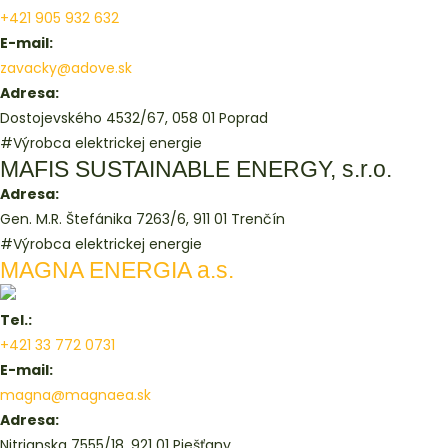
+421 905 932 632
E-mail:
zavacky@adove.sk
Adresa:
Dostojevského 4532/67, 058 01 Poprad
#Výrobca elektrickej energie
MAFIS SUSTAINABLE ENERGY, s.r.o.
Adresa:
Gen. M.R. Štefánika 7263/6, 911 01 Trenčín
#Výrobca elektrickej energie
MAGNA ENERGIA a.s.
Tel.:
+421 33 772 0731
E-mail:
magna@magnaea.sk
Adresa:
Nitrianska 7555/18, 921 01 Piešťany