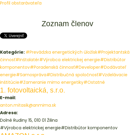
Profil obstarávateľa
Zoznam členov
Kategórie:
#Prevádzka energetických úložísk
#Projektantská
činnosť
#Inštalatér
#Výrobca elektrickej energie
#Distribútor
komponentov
#Poradenská činnosť
#Developer
#Dodávateľ
energie
#Samospráva
#Distribučná spoločnosť
#Vzdelávacie
inštitúcie
#Zameranie mimo energetiky
#Ostatné
1. fotovoltaická, s.r.o.
E-mail:
anton.mitasik@anmima.sk
Adresa:
Dolné Rudiny 15, 010 01 Žilina
#Výrobca elektrickej energie
#Distribútor komponentov