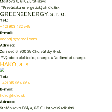
Mostova 6, 81102 Bratislava
#Prevádzka energetických úložísk
GREEN2ENERGY, s. r. o.
Tel.:
+421 903 432 545
E-mail:
vcahajla@gmail.com
Adresa:
Zafírová 6, 900 25 Chorvátsky Grob
#Výrobca elektrickej energie
#Dodávateľ energie
HAKO, a. s.
Tel.:
+421 915 964 064
E-mail:
hako@hako.sk
Adresa:
Štefánikova 1361/4, 031 01 Liptovský Mikuláš