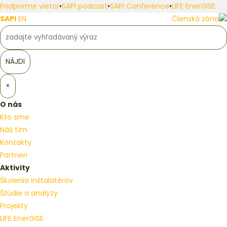
Podporme vietor
•
SAPI podcast
•
SAPI Conference
•
LIFE EnerGISE
SAPI
EN
Členská zóna
×
O nás
Kto sme
Náš tím
Kontakty
Partneri
Aktivity
Školenia inštalatérov
Štúdie a analýzy
Projekty
LIFE EnerGISE