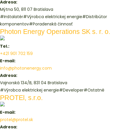
Adresa:
Mýtna 50, 811 07 Bratislava
#Inštalatér
#Výrobca elektrickej energie
#Distribútor
komponentov
#Poradenská činnosť
Photon Energy Operations SK s. r. o.
Tel.:
+421 901 702 159
E-mail:
info@photonenergy.com
Adresa:
Vajnorská 134/B, 831 04 Bratislava
#Výrobca elektrickej energie
#Developer
#Ostatné
PROTEl, s.r.o.
E-mail:
protel@protel.sk
Adresa: