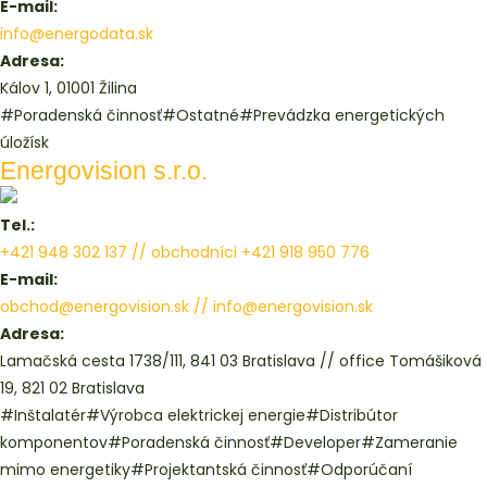
E-mail:
info@energodata.sk
Adresa:
Kálov 1, 01001 Žilina
#Poradenská činnosť
#Ostatné
#Prevádzka energetických
úložísk
Energovision s.r.o.
Tel.:
+421 948 302 137 // obchodníci +421 918 950 776
E-mail:
obchod@energovision.sk // info@energovision.sk
Adresa:
Lamačská cesta 1738/111, 841 03 Bratislava // office Tomášiková
19, 821 02 Bratislava
#Inštalatér
#Výrobca elektrickej energie
#Distribútor
komponentov
#Poradenská činnosť
#Developer
#Zameranie
mimo energetiky
#Projektantská činnosť
#Odporúčaní