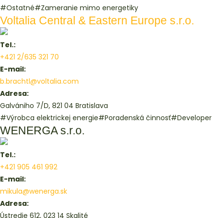
#Ostatné
#Zameranie mimo energetiky
Voltalia Central & Eastern Europe s.r.o.
Tel.:
+421 2/635 321 70
E-mail:
b.brachtl@voltalia.com
Adresa:
Galvániho 7/D, 821 04 Bratislava
#Výrobca elektrickej energie
#Poradenská činnosť
#Developer
WENERGA s.r.o.
Tel.:
+421 905 461 992
E-mail:
mikula@wenerga.sk
Adresa:
Ústredie 612, 023 14 Skalité