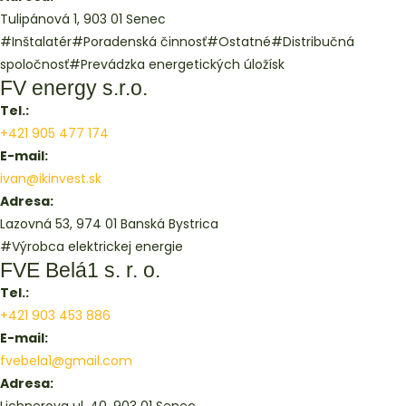
Tulipánová 1, 903 01 Senec
#Inštalatér
#Poradenská činnosť
#Ostatné
#Distribučná
spoločnosť
#Prevádzka energetických úložísk
FV energy s.r.o.
Tel.:
+421 905 477 174
E-mail:
ivan@ikinvest.sk
Adresa:
Lazovná 53, 974 01 Banská Bystrica
#Výrobca elektrickej energie
FVE Belá1 s. r. o.
Tel.:
+421 903 453 886
E-mail:
fvebela1@gmail.com
Adresa: