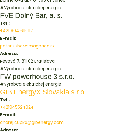
Lichnerova ul. 40, 903 01 Senec
#Výrobca elektrickej energie
FVE Dolný Bar, a. s.
Tel.:
+421 904 615 117
E-mail:
peter.zubor@magnaea.sk
Adresa:
Révová 7, 811 02 Bratislava
#Výrobca elektrickej energie
FW powerhouse 3 s.r.o.
#Výrobca elektrickej energie
GIB EnergyX Slovakia s.r.o.
Tel.:
+421945524024
E-mail:
andrej.cupka@gibenergy.com
Adresa: