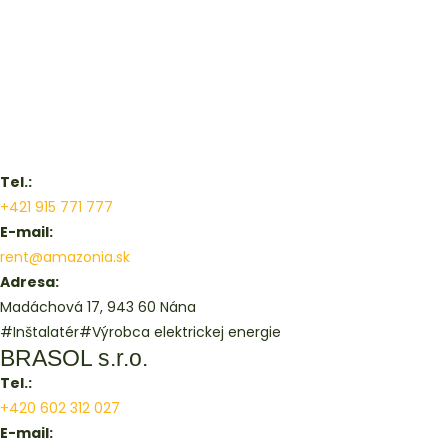
Tel.:
+421 915 771 777
E-mail:
rent@amazonia.sk
Adresa:
Madáchová 17, 943 60 Nána
#Inštalatér
#Výrobca elektrickej energie
BRASOL s.r.o.
Tel.:
+420 602 312 027
E-mail: