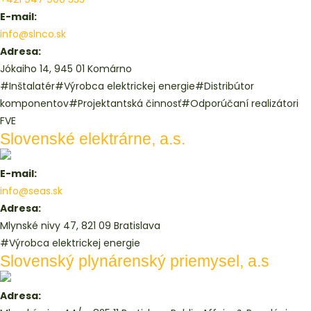
E-mail:
info@slnco.sk
Adresa:
Jókaiho 14, 945 01 Komárno
#Inštalatér
#Výrobca elektrickej energie
#Distribútor
komponentov
#Projektantská činnosť
#Odporúčaní realizátori
FVE
Slovenské elektrárne, a.s.
E-mail:
info@seas.sk
Adresa:
Mlynské nivy 47, 821 09 Bratislava
#Výrobca elektrickej energie
Slovenský plynárenský priemysel, a.s
Adresa: