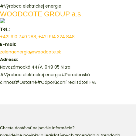
#Výrobca elektrickej energie
WOODCOTE GROUP a.s.
Tel.:
+421 910 740 288, +421 914 324 848
E-mail:
zelenaenergia@woodcote.sk
Adresa:
Novozámocká 44/A, 949 05 Nitra
#Výrobca elektrickej energie
#Poradenská
činnosť
#Ostatné
#Odporúčaní realizátori FVE
Chcete dostávať najnovšie informácie?
pravidelné novinky o legislatívnych zmenách a trendoch