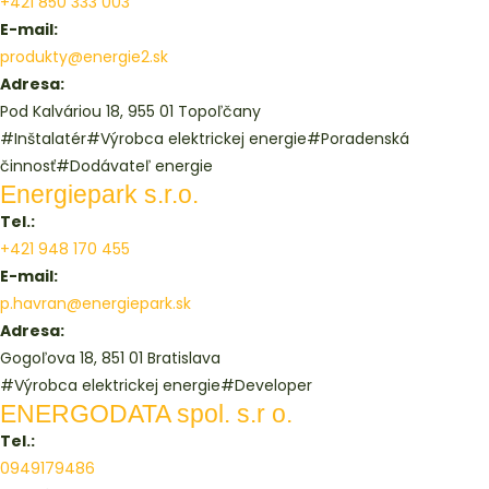
+421 850 333 003
E-mail:
produkty@energie2.sk
Adresa:
Pod Kalváriou 18, 955 01 Topoľčany
#Inštalatér
#Výrobca elektrickej energie
#Poradenská
činnosť
#Dodávateľ energie
Energiepark s.r.o.
Tel.:
+421 948 170 455
E-mail:
p.havran@energiepark.sk
Adresa:
Gogoľova 18, 851 01 Bratislava
#Výrobca elektrickej energie
#Developer
ENERGODATA spol. s.r o.
Tel.:
0949179486